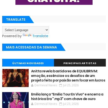
TRANSLATE
Powered by
Translate
MAIS ACESSADAS DA SEMANA
ÚLTIMAS NOVIDADES
PRINCIPAIS ARTISTAS
Anitta revela bastidores de EQUILIBRIVM:
emoção, essência e os desafios de um
projeto feito por paixão sem focar em lucros
Dermeval Neves
Jul 25, 2026
Emilia lança “Emilia Tour En Vivo” e encerra a
histórica Era ".mp3" com chave de ouro
Dermeval Neves
Jul 23, 2026