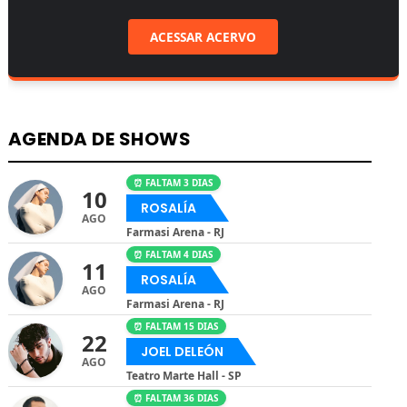
ACESSAR ACERVO
AGENDA DE SHOWS
⏰ FALTAM 3 DIAS
10
ROSALÍA
AGO
Farmasi Arena - RJ
⏰ FALTAM 4 DIAS
11
ROSALÍA
AGO
Farmasi Arena - RJ
⏰ FALTAM 15 DIAS
22
JOEL DELEÓN
AGO
Teatro Marte Hall - SP
⏰ FALTAM 36 DIAS