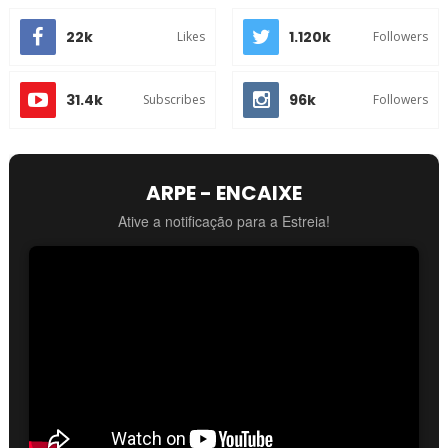
22k
1.120k
Likes
Followers
31.4k
96k
Subscribes
Followers
ARPE - ENCAIXE
Ative a notificação para a Estreia!