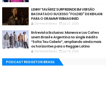
LENNY TAVÁREZ SURPREENDE EM VERSÃO
BACHATA DO SUCESSO "FOLDED" DE KEHLANI
PARA O GRAMMY REIMAGINED
Dermeval Neves
Jul 21, 2026
Entrevista Exclusiva: Maneva e Los Cafres
unem Brasil e Argentina no single inédito
“Solta Teu Cabelo”, ampliando ainda mais
os horizontes para o Reggae Latino
Dermeval Neves
Jul 19, 2026
PODCAST REGGETON BRASIL