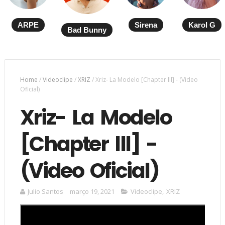
ARPE
Sirena
Karol G
Bad Bunny
Home
/
Videoclipe
/
XRIZ
/
Xriz- La Modelo [Chapter lll] - (Video
Oficial)
Xriz- La Modelo
[Chapter lll] -
(Video Oficial)
Julio Santos
março 19, 2021
Videoclipe
,
XRIZ