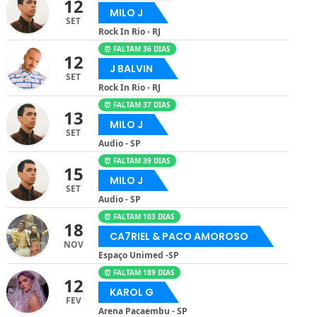
12
MILO J
SET
Rock In Rio - RJ
⏰ FALTAM 36 DIAS
12
J BALVIN
SET
Rock In Rio - RJ
⏰ FALTAM 37 DIAS
13
MILO J
SET
Audio - SP
⏰ FALTAM 39 DIAS
15
MILO J
SET
Audio - SP
⏰ FALTAM 103 DIAS
18
CA7RIEL & PACO AMOROSO
NOV
Espaço Unimed -SP
⏰ FALTAM 189 DIAS
12
KAROL G
FEV
Arena Pacaembu - SP