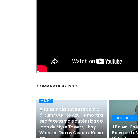
COMPARTILHE ISSO
AITANA
Aitana inicia nova era com o
álbum “Cuarto Azul” e mostra
CHENCHO COR
sua faceta mais autêntica ao
lado de Myke Towers, Jhay
J Balvin, Ch
Wheeler, Danny Ocean e Kenia
Polvo de tu V