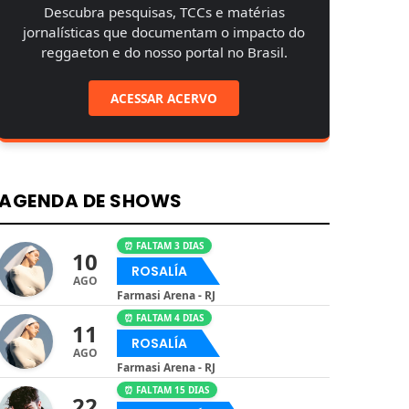
Descubra pesquisas, TCCs e matérias
jornalísticas que documentam o impacto do
reggaeton e do nosso portal no Brasil.
ACESSAR ACERVO
AGENDA DE SHOWS
⏰ FALTAM 3 DIAS
10
ROSALÍA
AGO
Farmasi Arena - RJ
⏰ FALTAM 4 DIAS
11
ROSALÍA
AGO
Farmasi Arena - RJ
⏰ FALTAM 15 DIAS
22