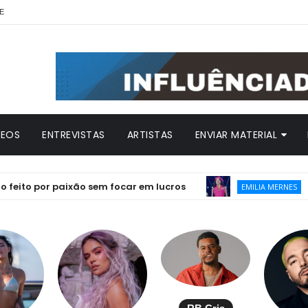
E
DEOS
ENTREVISTAS
ARTISTAS
ENVIAR MATERIAL
 por paixão sem focar em lucros
Emilia 
EMILIA MERNES