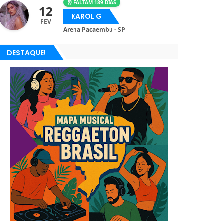
⏰ FALTAM 189 DIAS
12
KAROL G
FEV
Arena Pacaembu - SP
DESTAQUE!