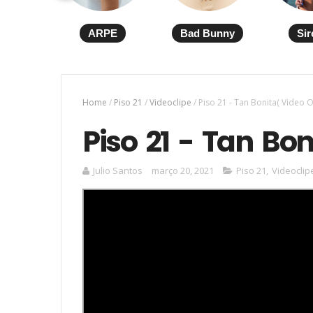
ARPE
Bad Bunny
Sir
Home
/
Piso 21
/
Videoclipe
/
Piso 21 - Tan Bonita( Video Of
Piso 21 - Tan Bon
Julio Santos
março 20, 2021
Piso 21
,
Videoclip