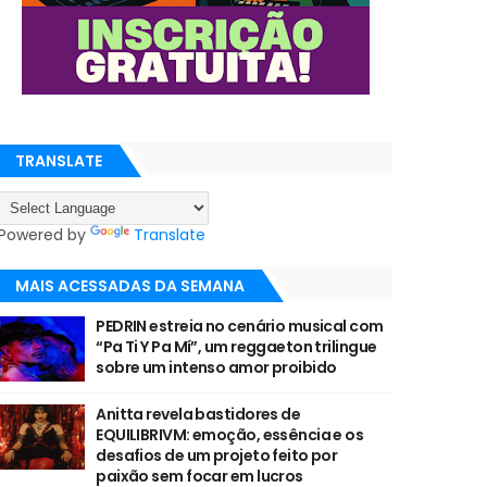
TRANSLATE
Powered by
Translate
MAIS ACESSADAS DA SEMANA
PEDRIN estreia no cenário musical com
“Pa Ti Y Pa Mí”, um reggaeton trilingue
sobre um intenso amor proibido
Anitta revela bastidores de
EQUILIBRIVM: emoção, essência e os
desafios de um projeto feito por
paixão sem focar em lucros