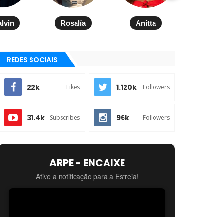
alvin
Rosalía
Anitta
REDES SOCIAIS
22k
1.120k
Likes
Followers
31.4k
96k
Subscribes
Followers
ARPE - ENCAIXE
Ative a notificação para a Estreia!