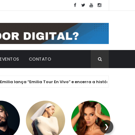
EVENTOS
CONTATO
lança “Emilia Tour En Vivo” e encerra a histórica Era ".mp3" com 
❯