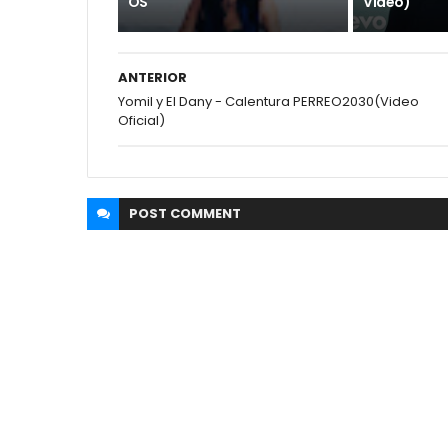
OS
Video)
ANTERIOR
Yomil y El Dany - Calentura PERREO2030(Video
Oficial)
POST
COMMENT