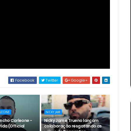
Facebook
Twitter
Google+
LEONE
NICKY JAM
encho Corleone -
Nicky Jam e Trueno lançam
ida (Official
colaboração resgatando as