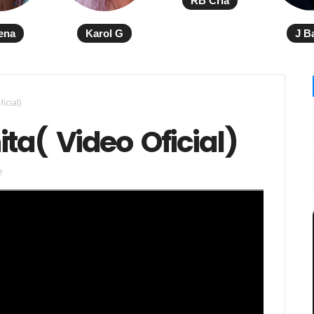
RB Cria
ena
Karol G
J B
icial)
ita( Video Oficial)
e