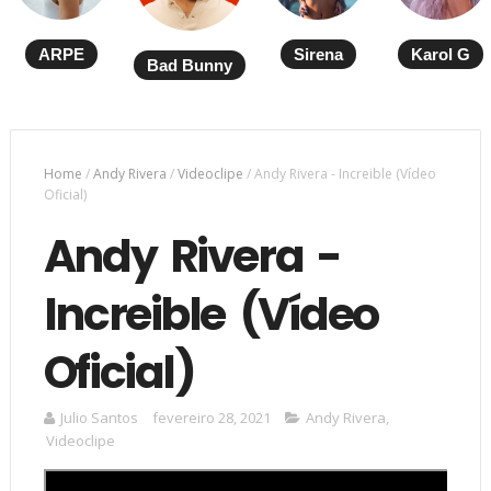
ARPE
Sirena
Karol G
Bad Bunny
Home
/
Andy Rivera
/
Videoclipe
/
Andy Rivera - Increible (Vídeo
Oficial)
Andy Rivera -
Increible (Vídeo
Oficial)
Julio Santos
fevereiro 28, 2021
Andy Rivera
,
Videoclipe