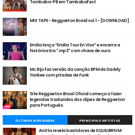
Tambaba-PB em TambabaFest
MIX TAPE - Reggaeton Brasil vol.1 - [DOWNLOAD]
Emilia lança “Emilia Tour En Vivo” e encerra a
histórica Era ".mp3" com chave de ouro
Mc Biju faz versão da canção BPM de Daddy
Yankee com pitadas de Funk
Site Reggaeton Brasil Oficial começa a fazer
legendas traduzidas dos clipes de Reggaeton
para Português.
ÚLTIMAS NOVIDADES
PRINCIPAIS ARTISTAS
Anitta revela bastidores de EQUILIBRIVM: