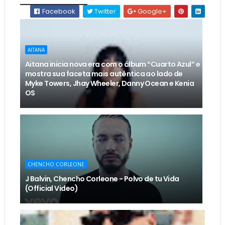
Facebook
Twitter
Google+
AITANA
Aitana inicia nova era com o álbum “Cuarto Azul” e
mostra sua faceta mais autêntica ao lado de
Myke Towers, Jhay Wheeler, Danny Ocean e Kenia
OS
CHENCHO CORLEONE
J Balvin, Chencho Corleone - Polvo de tu Vida
(Official Video)