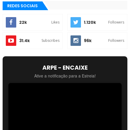
REDES SOCIAIS
22k
1.120k
Likes
Followers
31.4k
96k
Subscribes
Followers
ARPE - ENCAIXE
Ative a notificação para a Estreia!