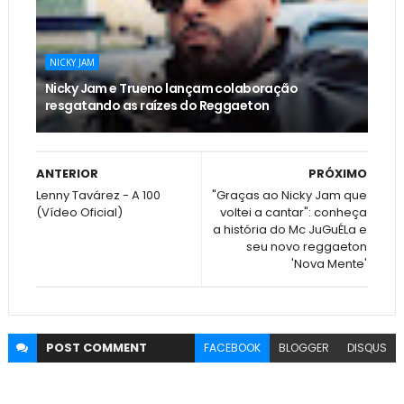
NICKY JAM
Nicky Jam e Trueno lançam colaboração
resgatando as raízes do Reggaeton
ANTERIOR
PRÓXIMO
Lenny Tavárez - A 100
"Graças ao Nicky Jam que
(Vídeo Oficial)
voltei a cantar": conheça
a história do Mc JuGuÉLa e
seu novo reggaeton
'Nova Mente'
POST
COMMENT
FACEBOOK
BLOGGER
DISQUS