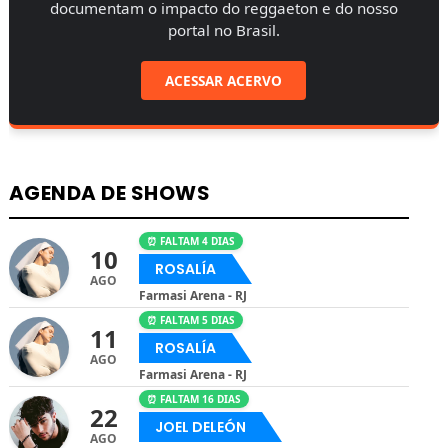
documentam o impacto do reggaeton e do nosso
portal no Brasil.
ACESSAR ACERVO
AGENDA DE SHOWS
⏰ FALTAM 4 DIAS
10
ROSALÍA
AGO
Farmasi Arena - RJ
⏰ FALTAM 5 DIAS
11
ROSALÍA
AGO
Farmasi Arena - RJ
⏰ FALTAM 16 DIAS
22
JOEL DELEÓN
AGO