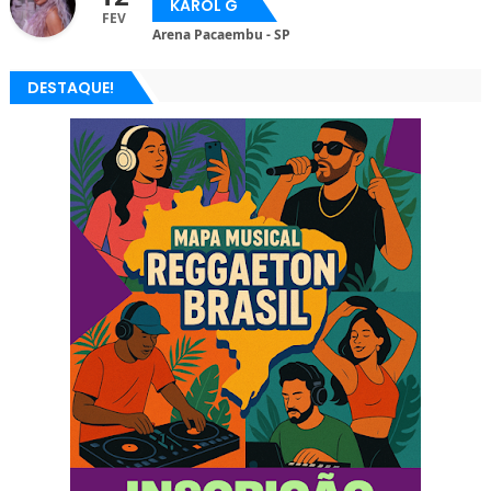
KAROL G
FEV
Arena Pacaembu - SP
DESTAQUE!