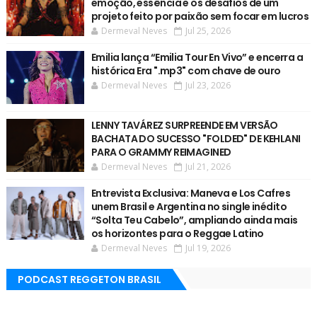
emoção, essência e os desafios de um
projeto feito por paixão sem focar em lucros
Dermeval Neves
Jul 25, 2026
Emilia lança “Emilia Tour En Vivo” e encerra a
histórica Era ".mp3" com chave de ouro
Dermeval Neves
Jul 23, 2026
LENNY TAVÁREZ SURPREENDE EM VERSÃO
BACHATA DO SUCESSO "FOLDED" DE KEHLANI
PARA O GRAMMY REIMAGINED
Dermeval Neves
Jul 21, 2026
Entrevista Exclusiva: Maneva e Los Cafres
unem Brasil e Argentina no single inédito
“Solta Teu Cabelo”, ampliando ainda mais
os horizontes para o Reggae Latino
Dermeval Neves
Jul 19, 2026
PODCAST REGGETON BRASIL