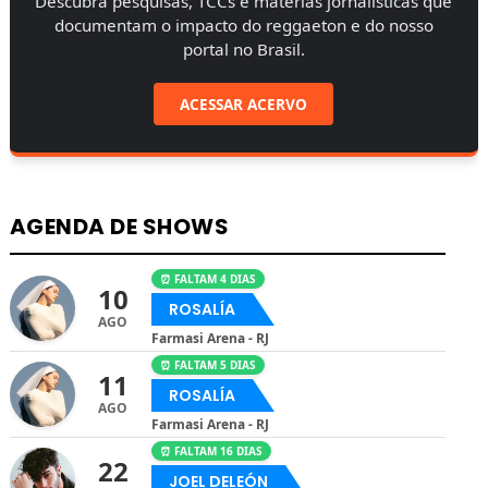
Descubra pesquisas, TCCs e matérias jornalísticas que
documentam o impacto do reggaeton e do nosso
portal no Brasil.
ACESSAR ACERVO
AGENDA DE SHOWS
⏰ FALTAM 4 DIAS
10
ROSALÍA
AGO
Farmasi Arena - RJ
⏰ FALTAM 5 DIAS
11
ROSALÍA
AGO
Farmasi Arena - RJ
⏰ FALTAM 16 DIAS
22
JOEL DELEÓN