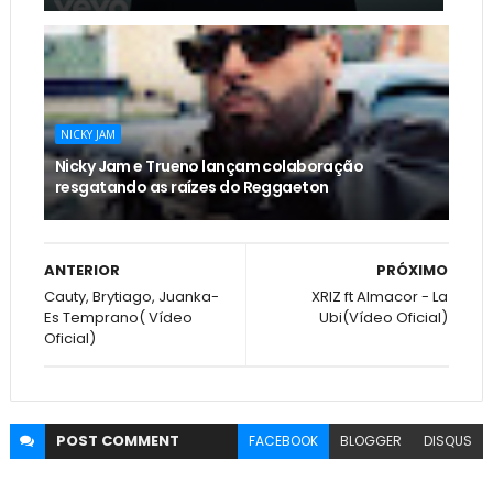
NICKY JAM
Nicky Jam e Trueno lançam colaboração
resgatando as raízes do Reggaeton
ANTERIOR
PRÓXIMO
Cauty, Brytiago, Juanka-
XRIZ ft Almacor - La
Es Temprano( Vídeo
Ubi(Vídeo Oficial)
Oficial)
POST
COMMENT
FACEBOOK
BLOGGER
DISQUS