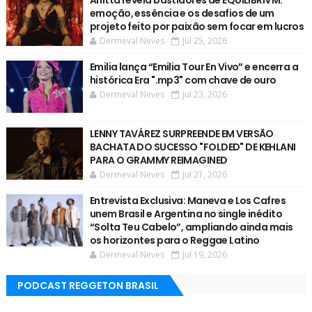
emoção, essência e os desafios de um
projeto feito por paixão sem focar em lucros
Dermeval Neves
Jul 25, 2026
Emilia lança “Emilia Tour En Vivo” e encerra a
histórica Era ".mp3" com chave de ouro
Dermeval Neves
Jul 23, 2026
LENNY TAVÁREZ SURPREENDE EM VERSÃO
BACHATA DO SUCESSO "FOLDED" DE KEHLANI
PARA O GRAMMY REIMAGINED
Dermeval Neves
Jul 21, 2026
Entrevista Exclusiva: Maneva e Los Cafres
unem Brasil e Argentina no single inédito
“Solta Teu Cabelo”, ampliando ainda mais
os horizontes para o Reggae Latino
Dermeval Neves
Jul 19, 2026
PODCAST REGGETON BRASIL