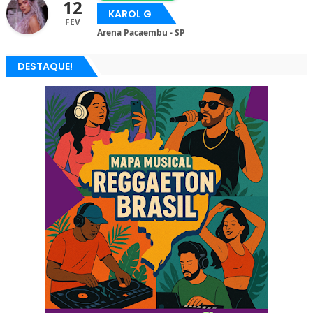
12
KAROL G
FEV
Arena Pacaembu - SP
DESTAQUE!