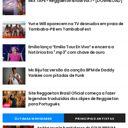
MIX TAPE - Reggaeton Brasil vol.1 - [DOWNLOAD]
Yuri e Will aparecem na TV desnudos em praia de
Tambaba-PB em TambabaFest
Emilia lança “Emilia Tour En Vivo” e encerra a
histórica Era ".mp3" com chave de ouro
Mc Biju faz versão da canção BPM de Daddy
Yankee com pitadas de Funk
Site Reggaeton Brasil Oficial começa a fazer
legendas traduzidas dos clipes de Reggaeton
para Português.
ÚLTIMAS NOVIDADES
PRINCIPAIS ARTISTAS
Anitta revela bastidores de EQUILIBRIVM: