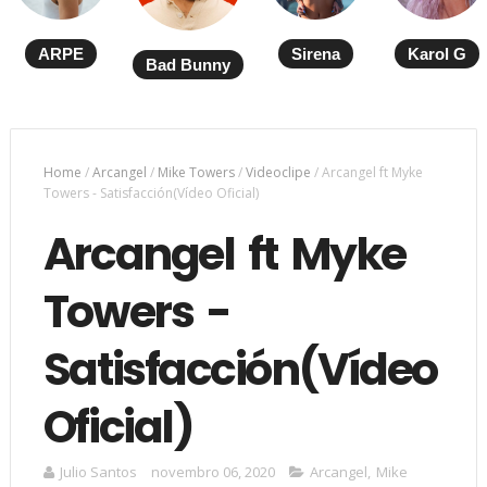
ARPE
Sirena
Karol G
Bad Bunny
Home
/
Arcangel
/
Mike Towers
/
Videoclipe
/
Arcangel ft Myke
Towers - Satisfacción(Vídeo Oficial)
Arcangel ft Myke
Towers -
Satisfacción(Vídeo
Oficial)
Julio Santos
novembro 06, 2020
Arcangel
,
Mike