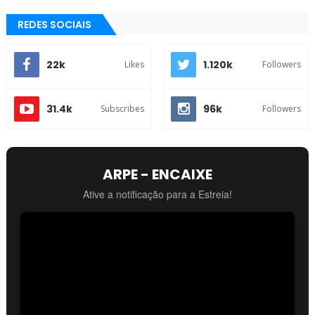
REDES SOCIAIS
22k
1.120k
Likes
Followers
31.4k
96k
Subscribes
Followers
ARPE - ENCAIXE
Ative a notificação para a Estreia!