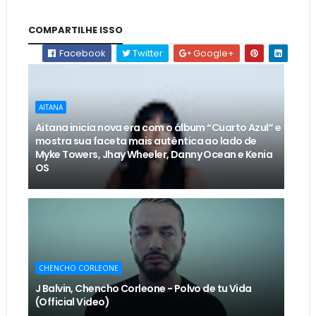
COMPARTILHE ISSO
Facebook
Twitter
Google+
AITANA
Aitana inicia nova era com o álbum “Cuarto Azul” e
mostra sua faceta mais autêntica ao lado de
Myke Towers, Jhay Wheeler, Danny Ocean e Kenia
OS
CHENCHO CORLEONE
J Balvin, Chencho Corleone - Polvo de tu Vida
(Official Video)