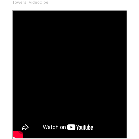
Towers
,
Videoclipe