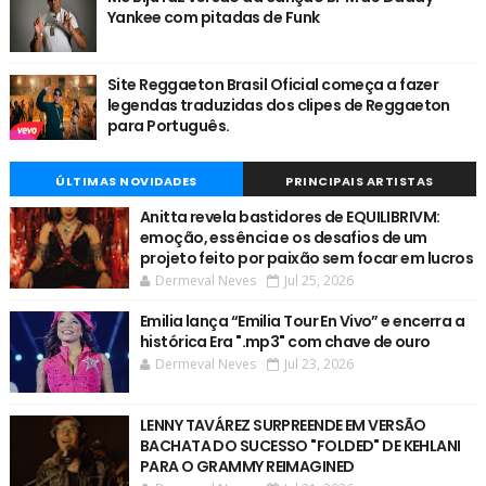
Yankee com pitadas de Funk
Site Reggaeton Brasil Oficial começa a fazer
legendas traduzidas dos clipes de Reggaeton
para Português.
ÚLTIMAS NOVIDADES
PRINCIPAIS ARTISTAS
Anitta revela bastidores de EQUILIBRIVM:
emoção, essência e os desafios de um
projeto feito por paixão sem focar em lucros
Dermeval Neves
Jul 25, 2026
Emilia lança “Emilia Tour En Vivo” e encerra a
histórica Era ".mp3" com chave de ouro
Dermeval Neves
Jul 23, 2026
LENNY TAVÁREZ SURPREENDE EM VERSÃO
BACHATA DO SUCESSO "FOLDED" DE KEHLANI
PARA O GRAMMY REIMAGINED