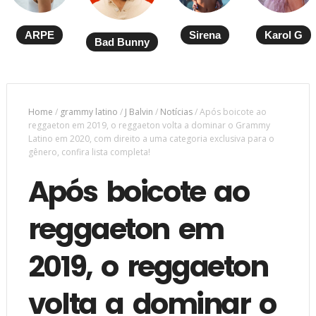
ARPE
Sirena
Karol G
Bad Bunny
Home
/
grammy latino
/
J Balvin
/
Notícias
/
Após boicote ao
reggaeton em 2019, o reggaeton volta a dominar o Grammy
Latino em 2020, com direito a uma categoria exclusiva para o
gênero, confira lista completa!
Após boicote ao
reggaeton em
2019, o reggaeton
volta a dominar o