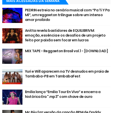
MAIS ACESSADAS DA SEMANA
PEDRIN estreia no cenário musical com “Pa Ti Y Pa
Mí”, um reggaeton trilingue sobre um intenso
amor proibido
Anitta revela bastidores de EQUILIBRIVM:
emoção, essência e os desafios de um projeto
feito por paixão sem focar em lucros
MIX TAPE - Reggaeton Brasil vol.1 - [DOWNLOAD]
Yuri e Will aparecem na TV desnudos em praia de
Tambaba-PB em TambabaFest
Emilia lança “Emilia Tour En Vivo” e encerra a
histórica Era ".mp3" com chave de ouro
Mc Biju faz versão da canção BPM de Daddy