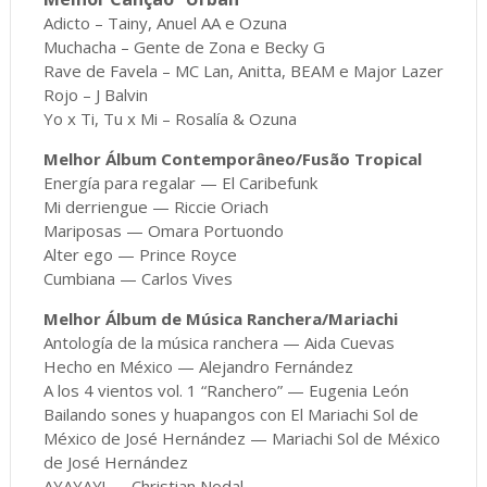
Adicto – Tainy, Anuel AA e Ozuna
Muchacha – Gente de Zona e Becky G
Rave de Favela – MC Lan, Anitta, BEAM e Major Lazer
Rojo – J Balvin
Yo x Ti, Tu x Mi – Rosalía & Ozuna
Melhor Álbum Contemporâneo/Fusão Tropical
Energía para regalar — El Caribefunk
Mi derriengue — Riccie Oriach
Mariposas — Omara Portuondo
Alter ego — Prince Royce
Cumbiana — Carlos Vives
Melhor Álbum de Música Ranchera/Mariachi
Antología de la música ranchera — Aida Cuevas
Hecho en México — Alejandro Fernández
A los 4 vientos vol. 1 “Ranchero” — Eugenia León
Bailando sones y huapangos con El Mariachi Sol de
México de José Hernández — Mariachi Sol de México
de José Hernández
AYAYAY! — Christian Nodal