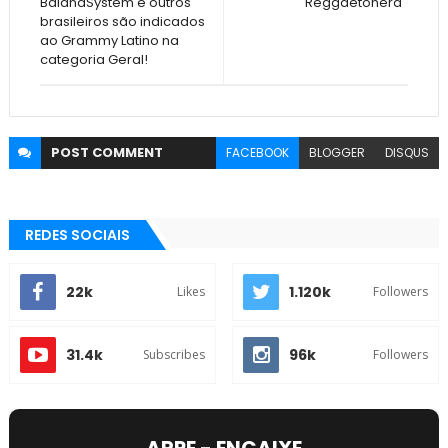
BaianaSystem e outros
"Reggaetonera"
brasileiros são indicados
ao Grammy Latino na
categoria Geral!
POST
COMMENT
FACEBOOK
BLOGGER
DISQUS
REDES SOCIAIS
22k
1.120k
Likes
Followers
31.4k
96k
Subscribes
Followers
ARPE - ENCAIXE