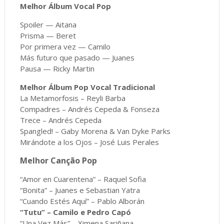
Melhor Álbum Vocal Pop
Spoiler — Aitana
Prisma — Beret
Por primera vez — Camilo
Más futuro que pasado — Juanes
Pausa — Ricky Martin
Melhor Álbum Pop Vocal Tradicional
La Metamorfosis – Reyli Barba
Compadres – Andrés Cepeda & Fonseza
Trece – Andrés Cepeda
Spangled! – Gaby Morena & Van Dyke Parks
Mirándote a los Ojos – José Luis Perales
Melhor Canção Pop
“Amor en Cuarentena” – Raquel Sofia
“Bonita” – Juanes e Sebastian Yatra
“Cuando Estés Aquí” – Pablo Alborán
“Tutu” – Camilo e Pedro Capó
“Una Vez Más” – Ximena Sariñana