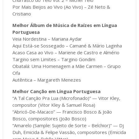
Por Mais Beijos ao Vivo (Ao Vivo) – Zé Neto &
Cristiano
Melhor Álbum de Música de Raízes em Língua
Portuguesa
Veia Nordestina – Mariana Aydar
Aqui Está-se Sossegado – Camané & Mário Laginha
Acaso Casa ao Vivo – Mariene de Castro e Almério
Targino sem Limites – Targino Gondim
Obatalá: Uma Homenagem a Mãe Carmen – Grupo
Ofa
Autêntica – Margareth Menezes
Melhor Canção em Língua Portuguesa
“A Tal Canção Pra Lua (Microfonado)” — Vitor Kley,
compositor (Vitor Kley & Samuel Rosa)
“Abricó-De-Macaco” — Francisco Bosco & João
Bosco, compositores (João Bosco)
“Amarelo (Sample: Sujeito de Sorte – Belchior)” — Dj
Duh, Emicida & Felipe Vassão, compositores (Emicida
com Majur & Pabllo Vittar)