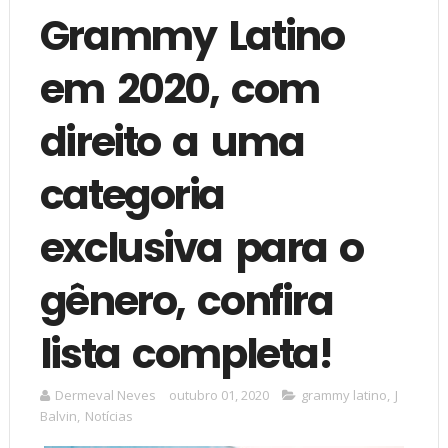
Grammy Latino
em 2020, com
direito a uma
categoria
exclusiva para o
gênero, confira
lista completa!
Dermeval Neves
outubro 01, 2020
grammy latino
,
J
Balvin
,
Notícias