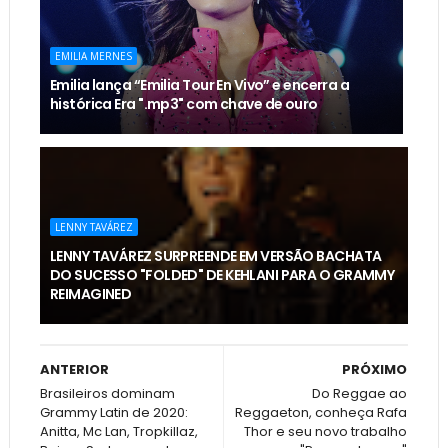
EMILIA MERNES
Emilia lança “Emilia Tour En Vivo” e encerra a
histórica Era ".mp3" com chave de ouro
LENNY TAVÁREZ
LENNY TAVÁREZ SURPREENDE EM VERSÃO BACHATA
DO SUCESSO "FOLDED" DE KEHLANI PARA O GRAMMY
REIMAGINED
ANTERIOR
PRÓXIMO
Brasileiros dominam
Do Reggae ao
Grammy Latin de 2020:
Reggaeton, conheça Rafa
Anitta, Mc Lan, Tropkillaz,
Thor e seu novo trabalho