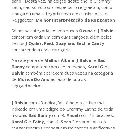
pano). Desta vez, na edição deste ano, o Grammy
Latin, não só voltou a respeitar o reggaeton, como
inaugurou uma categoria nova e exclusiva para o
Reggaeton:
Melhor Interpretação de Reggaeton
Só nessa categoria, os veteranos
Ozuna
e
J Balvin
concorrem cada um com duas canções, além deles
temos
J Quiles, Feid, Guaynaa, Sech e Cauty
concorrendo a essa categoria.
Na categoria de
Melhor Álbum
,
J Balvin
e
Bad
Bunny
competem com eles mesmos,
Karol G e J
Balvin
também aparecem duas vezes na categoria
de
Música Do Ano
ao lado de outros
reggaetoneiros.
J Balvin
com 13 indicações é hoje o artista mais
indicado em uma edição do Grammy Latino de toda
história.
Bad Bunny
com 9,
Anue
l com 7 indicações,
Karol G
e
Tainy
, com 4,
Sech
2 e vários outros
reggaetoneiros conseguem indicações significativas