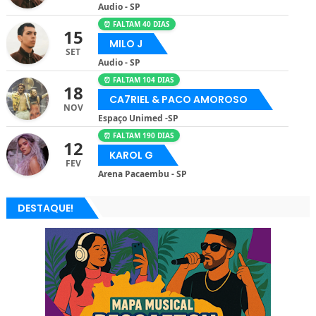
Audio - SP
⏰ FALTAM 40 DIAS
15
MILO J
SET
Audio - SP
⏰ FALTAM 104 DIAS
18
CA7RIEL & PACO AMOROSO
NOV
Espaço Unimed -SP
⏰ FALTAM 190 DIAS
12
KAROL G
FEV
Arena Pacaembu - SP
DESTAQUE!