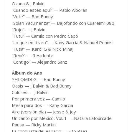
Ozuna & J Balvin
“Cuando estés aquí” — Pablo Alborán
“Vete” — Bad Bunny
“Solari Yacumenza” — Bajofondo con Cuareim1080
“Rojo” — J Balvin
“Tutu” — Camilo con Pedro Capó
“Lo que en ti veo” — Kany García & Nahuel Pennisi
“Tusa” — Karol G & Nicki Minaj
“René” — Residente
“Contigo” — Alejandro Sanz
Álbum do Ano
YHLQMDLG — Bad Bunny
Oasis — J Balvin & Bad Bunny
Colores — J Balvin
Por primera vez — Camilo
Mesa para dos — Kany García
Aire (versión día) — Jesse & Joy
Un canto por México, Vol. 1 — Natalia Lafourcade
Pausa — Ricky Martin
La conquista del espacio — Fito Páez