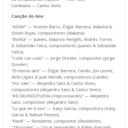
Cumbiana — Carlos Vives
Canção do Ano
“ADMV” — Vicente Barco, Édgar Barrera, Maluma &
Stiven Rojas, compositores (Maluma)
“Bonita” — Juanes, Mauricio Rengifo, Andrés Torres
& Sebastián Yatra, compositores (Juanes & Sebastián
Yatra)
“Codo con codo” — Jorge Drexler, compositor (Jorge
Drexler)
“El mismo aire” — Édgar Barrera, Camilo, Jon Leone,
Richi López & Juan Morelli, compositores (Camilo)
“For sale” — Alejandro Sanz & Carlos Vives,
compositores (Alejandro Sanz & Carlos Vives)
“#ELMUNDOFUERA (Improvisación)” — Alejandro
Sanz, compositor (Alejandro Sanz)
“Lo que en ti veo” — Kany García, compositora (Kany
García & Nahuel Pennisi)
“René” — Residente, compositor (Residente)
“Tiburones” — Oscar Hernández & Pablo Preciado,