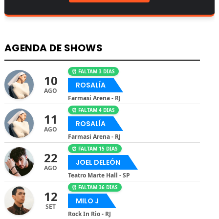
AGENDA DE SHOWS
⏰ FALTAM 3 DIAS
10
ROSALÍA
AGO
Farmasi Arena - RJ
⏰ FALTAM 4 DIAS
11
ROSALÍA
AGO
Farmasi Arena - RJ
⏰ FALTAM 15 DIAS
22
JOEL DELEÓN
AGO
Teatro Marte Hall - SP
⏰ FALTAM 36 DIAS
12
MILO J
SET
Rock In Rio - RJ