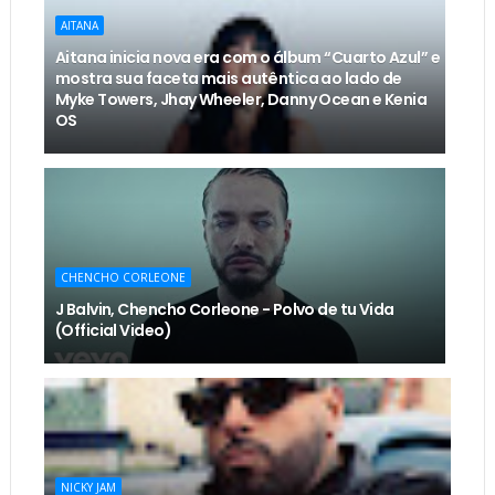
AITANA
Aitana inicia nova era com o álbum “Cuarto Azul” e
mostra sua faceta mais autêntica ao lado de
Myke Towers, Jhay Wheeler, Danny Ocean e Kenia
OS
CHENCHO CORLEONE
J Balvin, Chencho Corleone - Polvo de tu Vida
(Official Video)
NICKY JAM