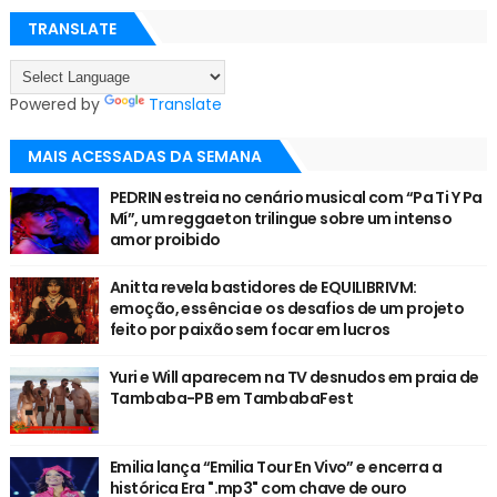
TRANSLATE
Powered by
Translate
MAIS ACESSADAS DA SEMANA
PEDRIN estreia no cenário musical com “Pa Ti Y Pa
Mí”, um reggaeton trilingue sobre um intenso
amor proibido
Anitta revela bastidores de EQUILIBRIVM:
emoção, essência e os desafios de um projeto
feito por paixão sem focar em lucros
Yuri e Will aparecem na TV desnudos em praia de
Tambaba-PB em TambabaFest
Emilia lança “Emilia Tour En Vivo” e encerra a
histórica Era ".mp3" com chave de ouro