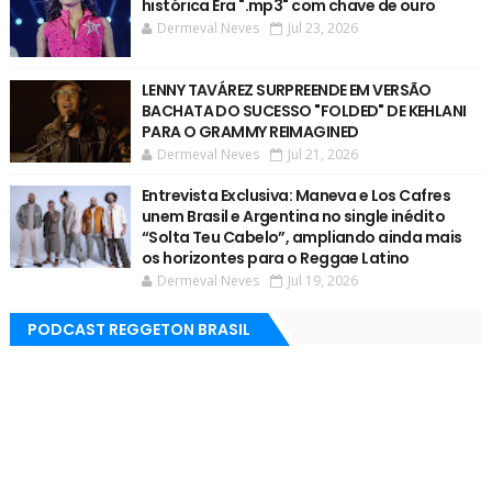
histórica Era ".mp3" com chave de ouro
Dermeval Neves
Jul 23, 2026
LENNY TAVÁREZ SURPREENDE EM VERSÃO
BACHATA DO SUCESSO "FOLDED" DE KEHLANI
PARA O GRAMMY REIMAGINED
Dermeval Neves
Jul 21, 2026
Entrevista Exclusiva: Maneva e Los Cafres
unem Brasil e Argentina no single inédito
“Solta Teu Cabelo”, ampliando ainda mais
os horizontes para o Reggae Latino
Dermeval Neves
Jul 19, 2026
PODCAST REGGETON BRASIL