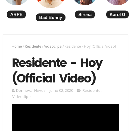
ARPE
Sirena
Karol G
Bad Bunny
Home
/
Residente
/
Videoclipe
/
Residente - Hoy (Official Video)
Residente - Hoy
(Official Video)
Dermeval Neves
julho 02, 2020
Residente
,
Videoclipe