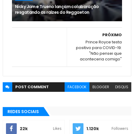
Nicky Jam e Trueno lançam colaboração
resgatando as raízes do Reggaeton
PRÓXIMO
Prince Royce testa
positivo para COVID-19:
"Não pensei que
aconteceria comigo"
POST
COMMENT
FACEBOOK
BLOGGER
DISQUS
REDES SOCIAIS
22k
1.120k
Likes
Followers