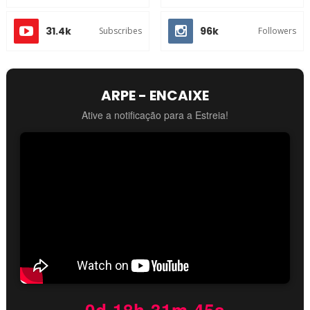
31.4k
96k
Subscribes
Followers
ARPE - ENCAIXE
Ative a notificação para a Estreia!
0d 18h 31m 45s