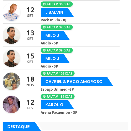
⏰ FALTAM 36 DIAS
12
J BALVIN
SET
Rock In Rio - RJ
⏰ FALTAM 37 DIAS
13
MILO J
SET
Audio - SP
⏰ FALTAM 39 DIAS
15
MILO J
SET
Audio - SP
⏰ FALTAM 103 DIAS
18
CA7RIEL & PACO AMOROSO
NOV
Espaço Unimed -SP
⏰ FALTAM 189 DIAS
12
KAROL G
FEV
Arena Pacaembu - SP
DESTAQUE!