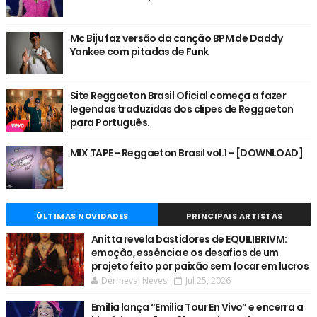
Mc Biju faz versão da canção BPM de Daddy
Yankee com pitadas de Funk
Site Reggaeton Brasil Oficial começa a fazer
legendas traduzidas dos clipes de Reggaeton
para Português.
MIX TAPE - Reggaeton Brasil vol.1 - [DOWNLOAD]
ÚLTIMAS NOVIDADES
PRINCIPAIS ARTISTAS
Anitta revela bastidores de EQUILIBRIVM:
emoção, essência e os desafios de um
projeto feito por paixão sem focar em lucros
Dermeval Neves
Jul 25, 2026
Emilia lança “Emilia Tour En Vivo” e encerra a