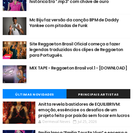
histórica Era ".mp3" com chave de ouro
Mc Biju faz versão da canção BPM de Daddy
Yankee com pitadas de Funk
Site Reggaeton Brasil Oficial começa a fazer
legendas traduzidas dos clipes de Reggaeton
para Português.
MIX TAPE - Reggaeton Brasil vol.1 - [DOWNLOAD]
ÚLTIMAS NOVIDADES
PRINCIPAIS ARTISTAS
Anitta revela bastidores de EQUILIBRIVM:
emoção, essência e os desafios de um
projeto feito por paixão sem focar em lucros
Dermeval Neves
Jul 25, 2026
Emilia lança “Emilia Tour En Vivo” e encerra a