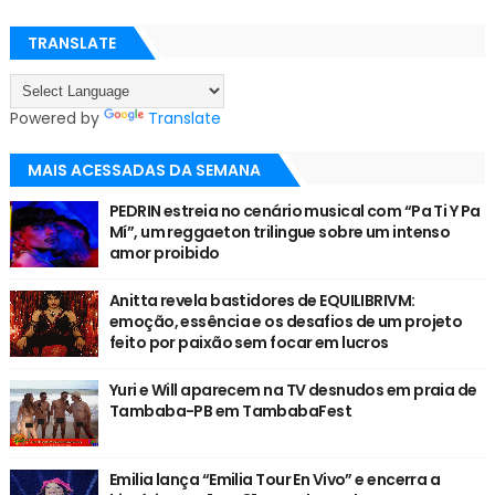
TRANSLATE
Powered by
Translate
MAIS ACESSADAS DA SEMANA
PEDRIN estreia no cenário musical com “Pa Ti Y Pa
Mí”, um reggaeton trilingue sobre um intenso
amor proibido
Anitta revela bastidores de EQUILIBRIVM:
emoção, essência e os desafios de um projeto
feito por paixão sem focar em lucros
Yuri e Will aparecem na TV desnudos em praia de
Tambaba-PB em TambabaFest
Emilia lança “Emilia Tour En Vivo” e encerra a