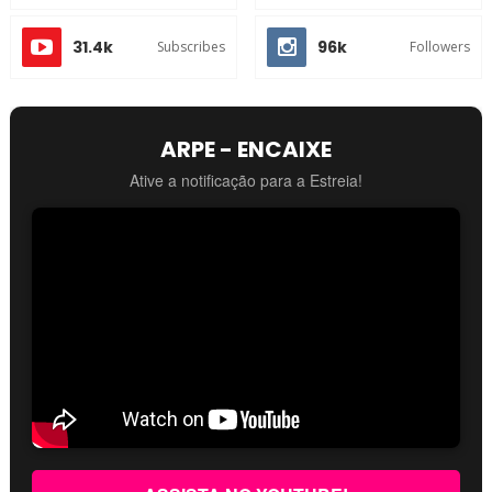
31.4k
96k
Subscribes
Followers
ARPE - ENCAIXE
Ative a notificação para a Estreia!