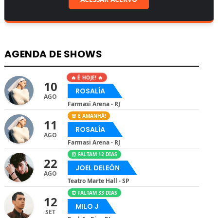
AGENDA DE SHOWS
🔥 É HOJE! 🔥
10
ROSALÍA
AGO
Farmasi Arena - RJ
🚨 É AMANHÃ!
11
ROSALÍA
AGO
Farmasi Arena - RJ
⏰ FALTAM 12 DIAS
22
JOEL DELEÓN
AGO
Teatro Marte Hall - SP
⏰ FALTAM 33 DIAS
12
MILO J
SET