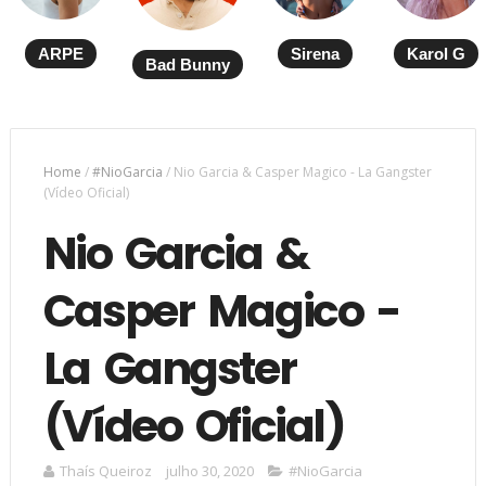
ARPE
Sirena
Karol G
Bad Bunny
Home
/
#NioGarcia
/
Nio Garcia & Casper Magico - La Gangster
(Vídeo Oficial)
Nio Garcia &
Casper Magico -
La Gangster
(Vídeo Oficial)
Thaís Queiroz
julho 30, 2020
#NioGarcia