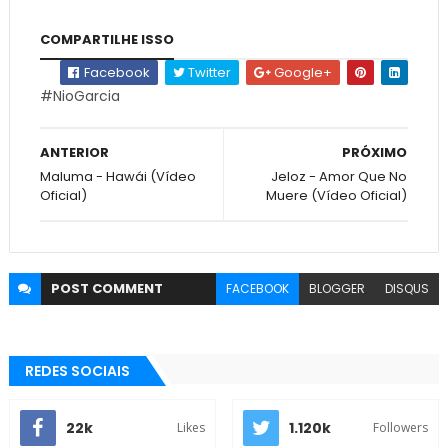
COMPARTILHE ISSO
Facebook
Twitter
Google+
#NioGarcia
ANTERIOR
PRÓXIMO
Maluma - Hawái (Vídeo
Jeloz - Amor Que No
Oficial)
Muere (Vídeo Oficial)
POST
COMMENT
FACEBOOK
BLOGGER
DISQUS
REDES SOCIAIS
22k
1.120k
Likes
Followers