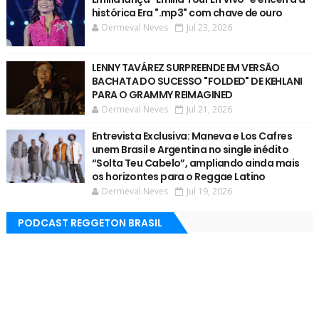
histórica Era ".mp3" com chave de ouro
Dermeval Neves
Jul 23, 2026
LENNY TAVÁREZ SURPREENDE EM VERSÃO
BACHATA DO SUCESSO "FOLDED" DE KEHLANI
PARA O GRAMMY REIMAGINED
Dermeval Neves
Jul 21, 2026
Entrevista Exclusiva: Maneva e Los Cafres
unem Brasil e Argentina no single inédito
“Solta Teu Cabelo”, ampliando ainda mais
os horizontes para o Reggae Latino
Dermeval Neves
Jul 19, 2026
PODCAST REGGETON BRASIL