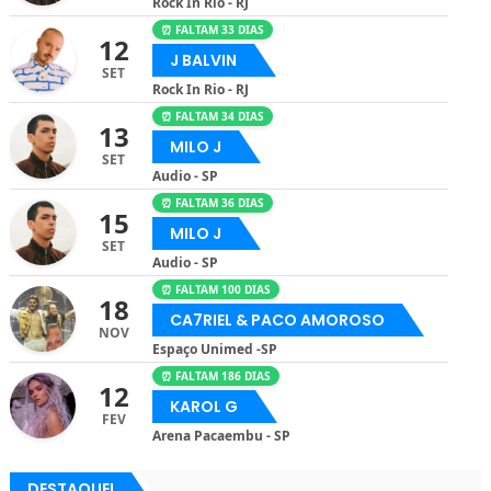
Rock In Rio - RJ
⏰ FALTAM 33 DIAS
12
J BALVIN
SET
Rock In Rio - RJ
⏰ FALTAM 34 DIAS
13
MILO J
SET
Audio - SP
⏰ FALTAM 36 DIAS
15
MILO J
SET
Audio - SP
⏰ FALTAM 100 DIAS
18
CA7RIEL & PACO AMOROSO
NOV
Espaço Unimed -SP
⏰ FALTAM 186 DIAS
12
KAROL G
FEV
Arena Pacaembu - SP
DESTAQUE!