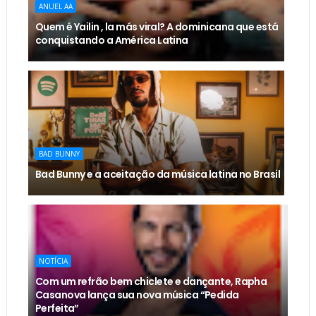
ANUEL AA
Quem é Yailin , la más viral? A dominicana que está
conquistando a América Latina
BAD BUNNY
Bad Bunny e a aceitação da música latina no Brasil
NOTÍCIA
Com um refrão bem chiclete e dançante, Rapha
Casanova lança sua nova música “Pedida
Perfeita”