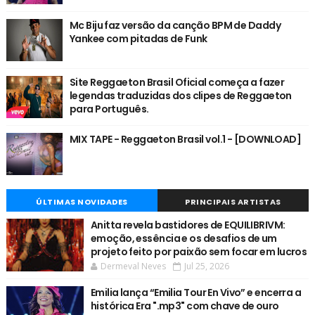
Mc Biju faz versão da canção BPM de Daddy
Yankee com pitadas de Funk
Site Reggaeton Brasil Oficial começa a fazer
legendas traduzidas dos clipes de Reggaeton
para Português.
MIX TAPE - Reggaeton Brasil vol.1 - [DOWNLOAD]
ÚLTIMAS NOVIDADES
PRINCIPAIS ARTISTAS
Anitta revela bastidores de EQUILIBRIVM:
emoção, essência e os desafios de um
projeto feito por paixão sem focar em lucros
Dermeval Neves
Jul 25, 2026
Emilia lança “Emilia Tour En Vivo” e encerra a
histórica Era ".mp3" com chave de ouro