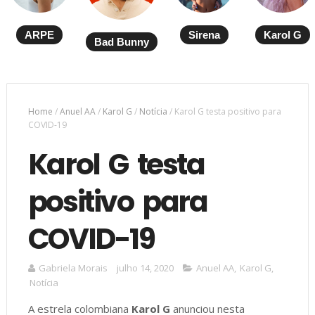
ARPE
Sirena
Karol G
Bad Bunny
Home
/
Anuel AA
/
Karol G
/
Notícia
/
Karol G testa positivo para
COVID-19
Karol G testa
positivo para
COVID-19
Gabriela Morais
julho 14, 2020
Anuel AA
,
Karol G
,
Notícia
A estrela colombiana
Karol G
anunciou nesta