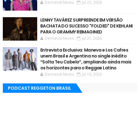
Dermeval Neves
Jul 23, 2026
LENNY TAVÁREZ SURPREENDE EM VERSÃO
BACHATA DO SUCESSO "FOLDED" DE KEHLANI
PARA O GRAMMY REIMAGINED
Dermeval Neves
Jul 21, 2026
Entrevista Exclusiva: Maneva e Los Cafres
unem Brasil e Argentina no single inédito
“Solta Teu Cabelo”, ampliando ainda mais
os horizontes para o Reggae Latino
Dermeval Neves
Jul 19, 2026
PODCAST REGGETON BRASIL