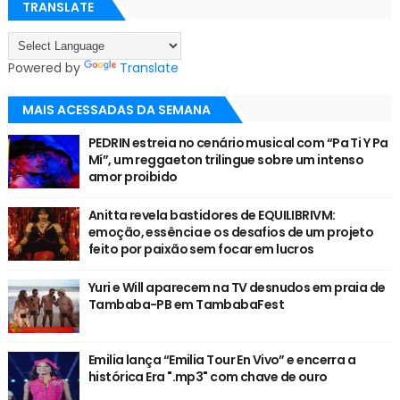
TRANSLATE
Powered by
Translate
MAIS ACESSADAS DA SEMANA
PEDRIN estreia no cenário musical com “Pa Ti Y Pa
Mí”, um reggaeton trilingue sobre um intenso
amor proibido
Anitta revela bastidores de EQUILIBRIVM:
emoção, essência e os desafios de um projeto
feito por paixão sem focar em lucros
Yuri e Will aparecem na TV desnudos em praia de
Tambaba-PB em TambabaFest
Emilia lança “Emilia Tour En Vivo” e encerra a
histórica Era ".mp3" com chave de ouro