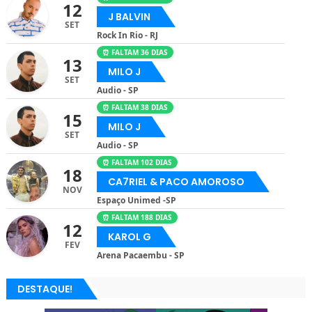
12
J BALVIN
SET
Rock In Rio - RJ
⏰ FALTAM 36 DIAS
13
MILO J
SET
Audio - SP
⏰ FALTAM 38 DIAS
15
MILO J
SET
Audio - SP
⏰ FALTAM 102 DIAS
18
CA7RIEL & PACO AMOROSO
NOV
Espaço Unimed -SP
⏰ FALTAM 188 DIAS
12
KAROL G
FEV
Arena Pacaembu - SP
DESTAQUE!