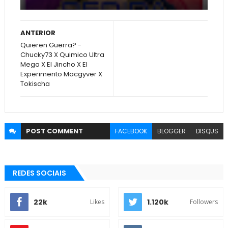
ANTERIOR
Quieren Guerra? -
Chucky73 X Quimico Ultra
Mega X El Jincho X El
Experimento Macgyver X
Tokischa
POST
COMMENT
FACEBOOK
BLOGGER
DISQUS
REDES SOCIAIS
22k
1.120k
Likes
Followers