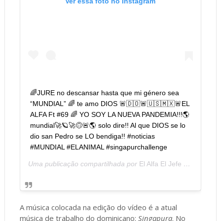
Ver essa foto no Instagram
🌈JURE no descansar hasta que mi género sea
“MUNDIAL” 🌈 te amo DIOS 🚨🇩🇴🚨🇺🇸🇲🇽🚨EL
ALFA Ft #69 🌈 YO SOY LA NUEVA PANDEMIA!!!🌎
mundial🚀🪐🚀🙃🚨🌎 solo dire!! Al que DIOS se lo
dio san Pedro se LO bendiga!! #noticias
#MUNDIAL #ELANIMAL #singapurchallenge
Uma publicação compartilhada por
El Alfa El Jefe TE
A música colocada na edição do vídeo é a atual
música de trabalho do dominicano:
Singapura
. No