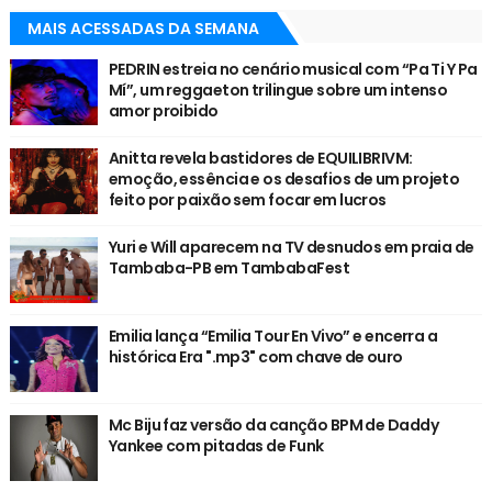
MAIS ACESSADAS DA SEMANA
PEDRIN estreia no cenário musical com “Pa Ti Y Pa
Mí”, um reggaeton trilingue sobre um intenso
amor proibido
Anitta revela bastidores de EQUILIBRIVM:
emoção, essência e os desafios de um projeto
feito por paixão sem focar em lucros
Yuri e Will aparecem na TV desnudos em praia de
Tambaba-PB em TambabaFest
Emilia lança “Emilia Tour En Vivo” e encerra a
histórica Era ".mp3" com chave de ouro
Mc Biju faz versão da canção BPM de Daddy
Yankee com pitadas de Funk