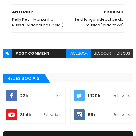
ANTERIOR
PRÓXIMO
Kelly Key - Montanha
Feid lança videoclipe da
Russa (Videoclipe Oficial)
música "Videitoxxx"
POST
COMMENT
FACEBOOK
BLOGGER
DISQUS
REDES SOCIAIS
22k
1.120k
Likes
Followers
31.4k
96k
Subscribes
Followers