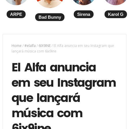
ARPE
Sirena
Karol G
Bad Bunny
Home
/
#elalfa
/
6IX9INE
/
El Alfa anuncia em seu Instagram que
lançará música com 6ix9ine
El Alfa anuncia
em seu Instagram
que lançará
música com
6ix9ine