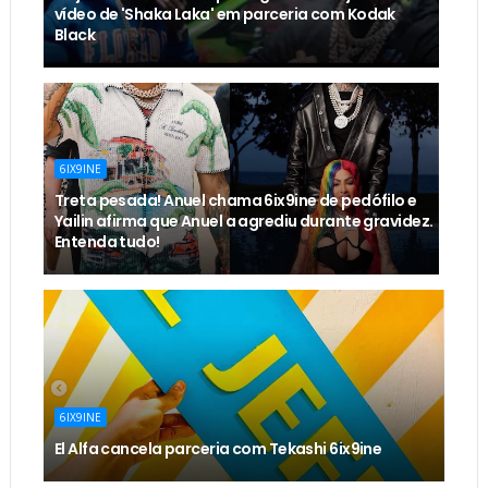
vídeo de 'Shaka Laka' em parceria com Kodak
Black
6IX9INE
Treta pesada! Anuel chama 6ix9ine de pedófilo e
Yailin afirma que Anuel a agrediu durante gravidez.
Entenda tudo!
6IX9INE
El Alfa cancela parceria com Tekashi 6ix9ine