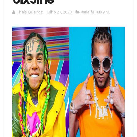
Thaís Queiroz
julho 27, 2020
#elalfa
,
6IX9INE