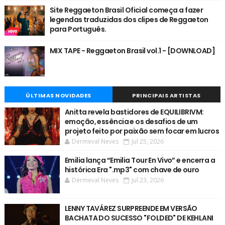
Site Reggaeton Brasil Oficial começa a fazer
legendas traduzidas dos clipes de Reggaeton
para Português.
MIX TAPE - Reggaeton Brasil vol.1 - [DOWNLOAD]
ÚLTIMAS NOVIDADES
PRINCIPAIS ARTISTAS
Anitta revela bastidores de EQUILIBRIVM:
emoção, essência e os desafios de um
projeto feito por paixão sem focar em lucros
Dermeval Neves
Jul 25, 2026
Emilia lança “Emilia Tour En Vivo” e encerra a
histórica Era ".mp3" com chave de ouro
Dermeval Neves
Jul 23, 2026
LENNY TAVÁREZ SURPREENDE EM VERSÃO
BACHATA DO SUCESSO "FOLDED" DE KEHLANI