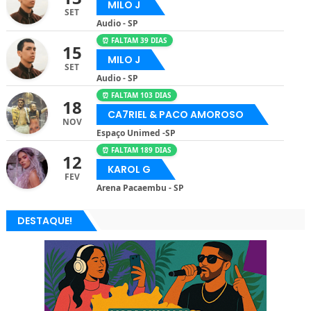
MILO J
SET
Audio - SP
⏰ FALTAM 39 DIAS
15
MILO J
SET
Audio - SP
⏰ FALTAM 103 DIAS
18
CA7RIEL & PACO AMOROSO
NOV
Espaço Unimed -SP
⏰ FALTAM 189 DIAS
12
KAROL G
FEV
Arena Pacaembu - SP
DESTAQUE!