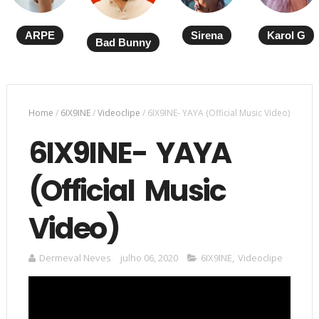
ARPE
Sirena
Karol G
Bad Bunny
Home
/
6IX9INE
/
Videoclipe
/
6IX9INE- YAYA (Official Music Video)
6IX9INE- YAYA
(Official Music
Video)
Dermeval Neves
julho 06, 2020
6IX9INE
,
Videoclipe