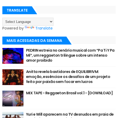
TRANSLATE
Powered by
Translate
MAIS ACESSADAS DA SEMANA
PEDRIN estreia no cenário musical com “Pa Ti Y Pa
Mí”, um reggaeton trilingue sobre um intenso
amor proibido
Anitta revela bastidores de EQUILIBRIVM:
emoção, essência e os desafios de um projeto
feito por paixão sem focar em lucros
MIX TAPE - Reggaeton Brasil vol.1 - [DOWNLOAD]
Yuri e Will aparecem na TV desnudos em praia de