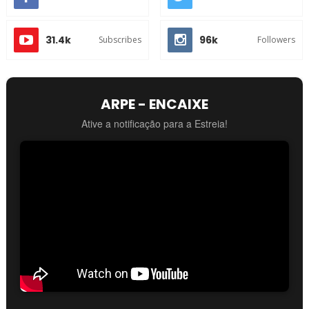
31.4k
96k
Subscribes
Followers
ARPE - ENCAIXE
Ative a notificação para a Estreia!