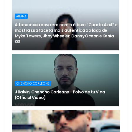
AITANA
Aitana inicia nova era com o álbum “Cuarto Azul” e
mostra sua faceta mais autêntica ao lado de
Myke Towers, Jhay Wheeler, Danny Ocean e Kenia
OS
CHENCHO CORLEONE
J Balvin, Chencho Corleone - Polvo de tu Vida
(Official Video)