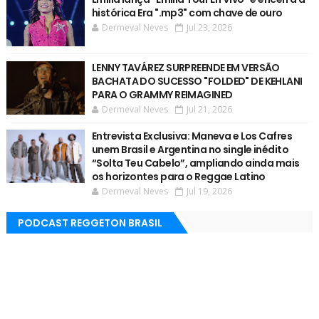
histórica Era ".mp3" com chave de ouro
Dermeval Neves
Jul 23, 2026
LENNY TAVÁREZ SURPREENDE EM VERSÃO
BACHATA DO SUCESSO "FOLDED" DE KEHLANI
PARA O GRAMMY REIMAGINED
Dermeval Neves
Jul 21, 2026
Entrevista Exclusiva: Maneva e Los Cafres
unem Brasil e Argentina no single inédito
“Solta Teu Cabelo”, ampliando ainda mais
os horizontes para o Reggae Latino
Dermeval Neves
Jul 19, 2026
PODCAST REGGETON BRASIL