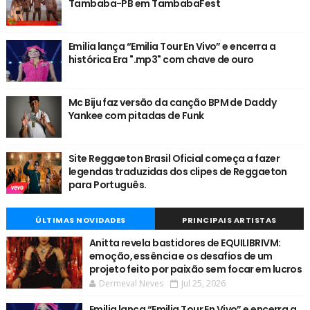
Tambaba-PB em TambabaFest
Emilia lança “Emilia Tour En Vivo” e encerra a
histórica Era ".mp3" com chave de ouro
Mc Biju faz versão da canção BPM de Daddy
Yankee com pitadas de Funk
Site Reggaeton Brasil Oficial começa a fazer
legendas traduzidas dos clipes de Reggaeton
para Português.
ÚLTIMAS NOVIDADES
PRINCIPAIS ARTISTAS
Anitta revela bastidores de EQUILIBRIVM:
emoção, essência e os desafios de um
projeto feito por paixão sem focar em lucros
Dermeval Neves
Jul 25, 2026
Emilia lança “Emilia Tour En Vivo” e encerra a