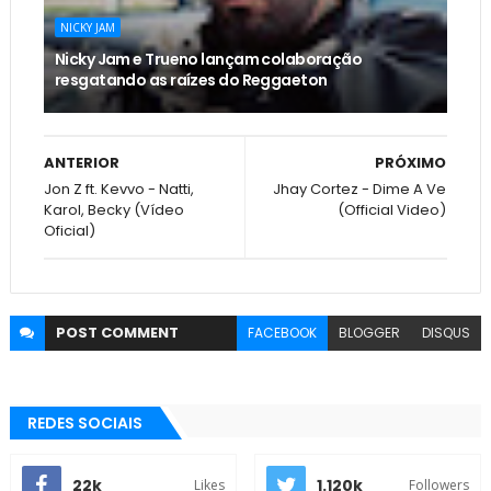
NICKY JAM
Nicky Jam e Trueno lançam colaboração
resgatando as raízes do Reggaeton
ANTERIOR
PRÓXIMO
Jon Z ft. Kevvo - Natti,
Jhay Cortez - Dime A Ve
Karol, Becky (Vídeo
(Official Video)
Oficial)
POST
COMMENT
FACEBOOK
BLOGGER
DISQUS
REDES SOCIAIS
22k
1.120k
Likes
Followers