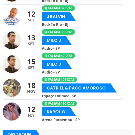
Rock In Rio - RJ
⏰ FALTAM 37 DIAS
12
J BALVIN
SET
Rock In Rio - RJ
⏰ FALTAM 38 DIAS
13
MILO J
SET
Audio - SP
⏰ FALTAM 40 DIAS
15
MILO J
SET
Audio - SP
⏰ FALTAM 104 DIAS
18
CA7RIEL & PACO AMOROSO
NOV
Espaço Unimed -SP
⏰ FALTAM 190 DIAS
12
KAROL G
FEV
Arena Pacaembu - SP
DESTAQUE!