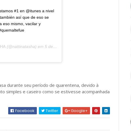
estamos #1 en @itunes a nivel
 también así que de eso se
a eso mismo, vacilar y
 #quemaltefue
SHA
(@nattinatasha) em
5 de Jun, 2020 às 6:54 PDT
asa durante seu período de quarentena, devido à
duto simples e caseiro como se estivesse acompanhada
Facebook
Twitter
Google+