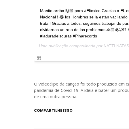
Manito arriba 🙌🏼 para #Eltoxico Gracias a EL 
Nacional ! 😂 los Hombres se la están vacilando
trata ! Gracias a todos, seguimos trabajando par
olvidarnos un rato de los problemas 🙏🏻🚀🥵🍑
#laduradelsduras #Pinarecords
Uma publicação compartilhada por
NATTI NATA
O videoclipe da canção foi todo produzido em c
pandemia de Covid-19. A ideia é bater um pro
de uma outra pessoa.
COMPARTILHE ISSO