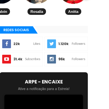
alvin
Rosalía
Anitta
REDES SOCIAIS
22k
1.120k
Likes
Followers
31.4k
96k
Subscribes
Followers
ARPE - ENCAIXE
Ative a notificação para a Estreia!