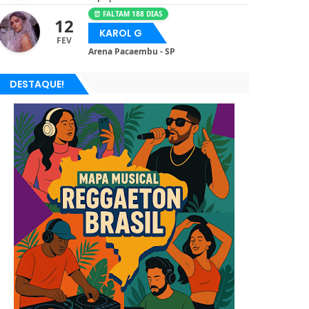
⏰ FALTAM 188 DIAS
12
KAROL G
FEV
Arena Pacaembu - SP
DESTAQUE!