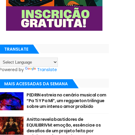
TRANSLATE
Powered by
Translate
MAIS ACESSADAS DA SEMANA
PEDRIN estreia no cenário musical com
“Pa Ti Y Pa Mí”, um reggaeton trilingue
sobre um intenso amor proibido
Anitta revela bastidores de
EQUILIBRIVM: emoção, essência e os
desafios de um projeto feito por