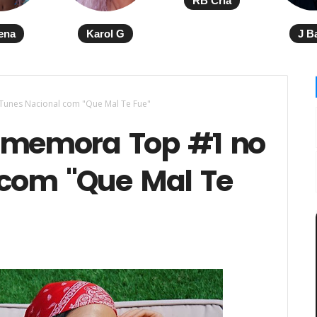
RB Cria
ena
Karol G
J B
Tunes Nacional com "Que Mal Te Fue"
comemora Top #1 no
 com "Que Mal Te