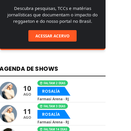
Descubra pesquisas, TCCs e matérias
jornalísticas que documentam o impacto do
reggaeton e do nosso portal no Brasil.
ACESSAR ACERVO
AGENDA DE SHOWS
⏰ FALTAM 2 DIAS
10
ROSALÍA
AGO
Farmasi Arena - RJ
⏰ FALTAM 3 DIAS
11
ROSALÍA
AGO
Farmasi Arena - RJ
⏰ FALTAM 14 DIAS