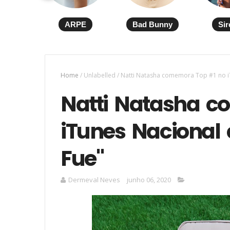
ARPE
Bad Bunny
Sir
Home
/
Unlabelled
/
Natti Natasha comemora Top #1 no i
Natti Natasha 
iTunes Nacional
Fue"
Dermeval Neves
junho 06, 2020