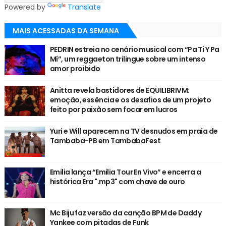
Powered by
Translate
MAIS ACESSADAS DA SEMANA
PEDRIN estreia no cenário musical com “Pa Ti Y Pa
Mí”, um reggaeton trilingue sobre um intenso
amor proibido
Anitta revela bastidores de EQUILIBRIVM:
emoção, essência e os desafios de um projeto
feito por paixão sem focar em lucros
Yuri e Will aparecem na TV desnudos em praia de
Tambaba-PB em TambabaFest
Emilia lança “Emilia Tour En Vivo” e encerra a
histórica Era ".mp3" com chave de ouro
Mc Biju faz versão da canção BPM de Daddy
Yankee com pitadas de Funk