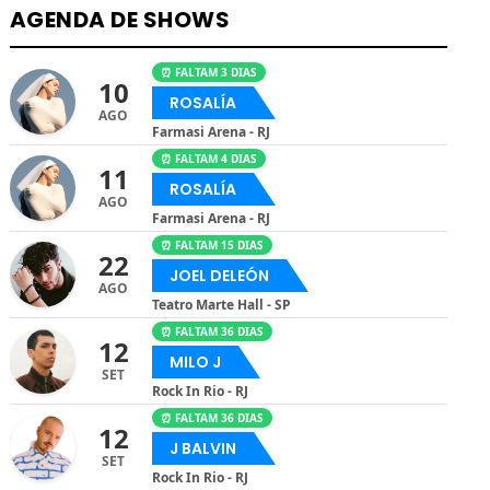
AGENDA DE SHOWS
⏰ FALTAM 3 DIAS
10
ROSALÍA
AGO
Farmasi Arena - RJ
⏰ FALTAM 4 DIAS
11
ROSALÍA
AGO
Farmasi Arena - RJ
⏰ FALTAM 15 DIAS
22
JOEL DELEÓN
AGO
Teatro Marte Hall - SP
⏰ FALTAM 36 DIAS
12
MILO J
SET
Rock In Rio - RJ
⏰ FALTAM 36 DIAS
12
J BALVIN
SET
Rock In Rio - RJ