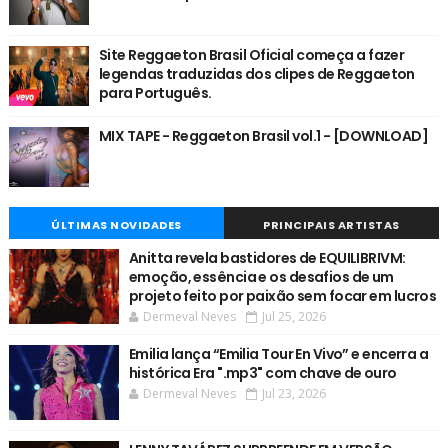
Site Reggaeton Brasil Oficial começa a fazer
legendas traduzidas dos clipes de Reggaeton
para Português.
MIX TAPE - Reggaeton Brasil vol.1 - [DOWNLOAD]
ÚLTIMAS NOVIDADES
PRINCIPAIS ARTISTAS
Anitta revela bastidores de EQUILIBRIVM:
emoção, essência e os desafios de um
projeto feito por paixão sem focar em lucros
Dermeval Neves
Jul 25, 2026
Emilia lança “Emilia Tour En Vivo” e encerra a
histórica Era ".mp3" com chave de ouro
Dermeval Neves
Jul 23, 2026