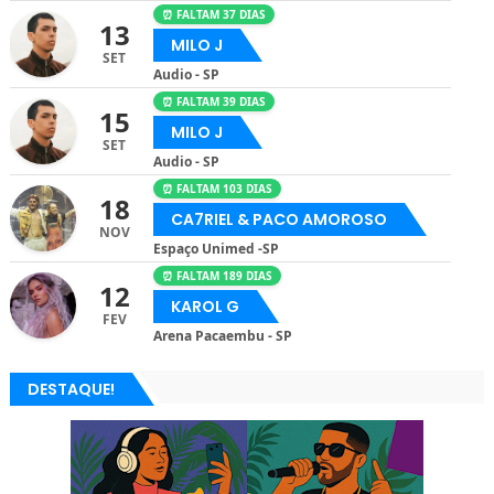
⏰ FALTAM 37 DIAS
13
MILO J
SET
Audio - SP
⏰ FALTAM 39 DIAS
15
MILO J
SET
Audio - SP
⏰ FALTAM 103 DIAS
18
CA7RIEL & PACO AMOROSO
NOV
Espaço Unimed -SP
⏰ FALTAM 189 DIAS
12
KAROL G
FEV
Arena Pacaembu - SP
DESTAQUE!