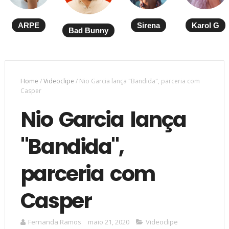
ARPE
Sirena
Karol G
Bad Bunny
Home
/
Videoclipe
/
Nio Garcia lança "Bandida", parceria com
Casper
Nio Garcia lança
"Bandida",
parceria com
Casper
Fernanda Ramos
maio 21, 2020
Videoclipe