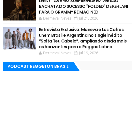
LENNY TAVÁREZ SURPREENDE EM VERSÃO
BACHATA DO SUCESSO "FOLDED" DE KEHLANI
PARA O GRAMMY REIMAGINED
Dermeval Neves
Jul 21, 2026
Entrevista Exclusiva: Maneva e Los Cafres
unem Brasil e Argentina no single inédito
“Solta Teu Cabelo”, ampliando ainda mais
os horizontes para o Reggae Latino
Dermeval Neves
Jul 19, 2026
PODCAST REGGETON BRASIL