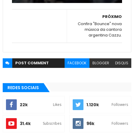
PRÓXIMO
Confira "Bounce" nova
música da cantora
argentina Cazzu.
POST
COMMENT
FACEBOOK
BLOGGER
DISQUS
REDES SOCIAIS
22k
1.120k
Likes
Followers
31.4k
96k
Subscribes
Followers