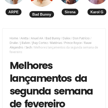
ARPE
Sirena
Karol G
Bad Bunny
Home
/
Anitta
/
Anuel AA
/
Bad Bunny
/
Dalex
/
Don Patrício
/
Drake
/
J Balvin
/
Jhay Cortez
/
Matérias
/
Prince Royce
/
Rauw
Alejandro
/
Sech
/
Melhores lançamentos da segunda semana de
fevereiro
Melhores
lançamentos da
segunda semana
de fevereiro