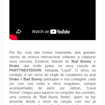
Por fim, mas não menos importante, dois grandes 
nomes da música internacional voltaram a colaborar 
essa semana. Estamos falando de 
Bad Bunny
 e 
Drake
, que estão juntos na nova canção de 
PARTYNEXTDOOR
, intitulada “
Loyal
”. O tema, na 
verdade, é um remix do single do canadense no qual 
Drake
 e 
Bad Bunny
 participam e nos contagiam cada 
um com seu estilo e ritmo singulares, sempre 
acompanhados de perto por Jahron. “
Loyal 
Remix
” chegou para aquecer os corações dos ouvintes, 
uma cortesia de “
Bad Bunny
Beibe”
, quem se faz 
presente desde o início da canção com seu já 