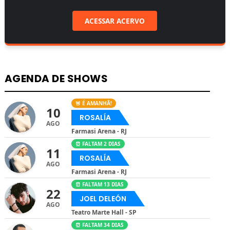
ACESSAR ACERVO
AGENDA DE SHOWS
🚨 É AMANHÃ!
10
ROSALÍA
AGO
Farmasi Arena - RJ
⏰ FALTAM 2 DIAS
11
ROSALÍA
AGO
Farmasi Arena - RJ
⏰ FALTAM 13 DIAS
22
JOEL DELEÓN
AGO
Teatro Marte Hall - SP
⏰ FALTAM 34 DIAS