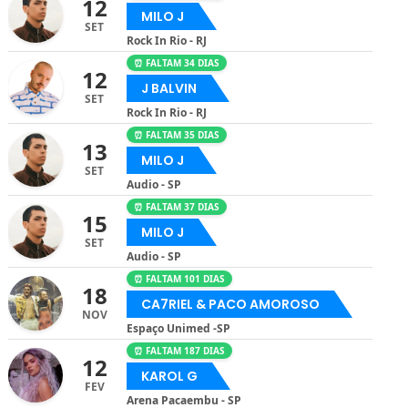
12
MILO J
SET
Rock In Rio - RJ
⏰ FALTAM 34 DIAS
12
J BALVIN
SET
Rock In Rio - RJ
⏰ FALTAM 35 DIAS
13
MILO J
SET
Audio - SP
⏰ FALTAM 37 DIAS
15
MILO J
SET
Audio - SP
⏰ FALTAM 101 DIAS
18
CA7RIEL & PACO AMOROSO
NOV
Espaço Unimed -SP
⏰ FALTAM 187 DIAS
12
KAROL G
FEV
Arena Pacaembu - SP