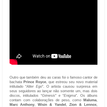
Outro que também deu as caras foi o famoso cantor de 
bachata 
Prince Royce
, que estreou seu novo material 
intitulado “
Alter Ego
”. O artista causou surpresa em 
seus seguidores ao lançar não somente um, mas dois 
discos, intitulados “
Génesis
” e “
Enigma
”. Os álbuns 
contam com colaborações de peso, como 
Maluma
, 
Marc Anthony
, 
Wisin & Yandel
, 
Zion & Lennox
, 