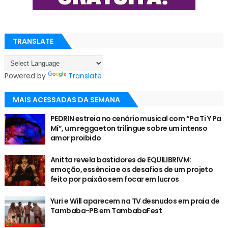
TRANSLATE
Powered by
Translate
MAIS ACESSADAS DA SEMANA
PEDRIN estreia no cenário musical com “Pa Ti Y Pa
Mí”, um reggaeton trilingue sobre um intenso
amor proibido
Anitta revela bastidores de EQUILIBRIVM:
emoção, essência e os desafios de um projeto
feito por paixão sem focar em lucros
Yuri e Will aparecem na TV desnudos em praia de
Tambaba-PB em TambabaFest