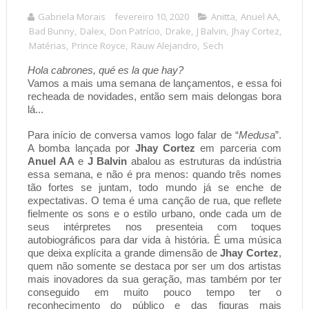
Gabriela Morais
fevereiro 10, 2020
Anitta
,
Anuel AA
,
Bad Bunny
,
Dalex
,
Don Patrício
,
Drake
,
J Balvin
,
Jhay Cortez
,
Matérias
,
Prince Royce
,
Rauw Alejandro
,
Sech
Hola cabrones, qué es la que hay?
Vamos a mais uma semana de lançamentos, e essa foi 
recheada de novidades, então sem mais delongas bora 
lá...
Para início de conversa vamos logo falar de “
Medusa
”. 
A bomba lançada por 
Jhay Cortez
 em parceria com 
Anuel AA
 e 
J Balvin
 abalou as estruturas da indústria 
essa semana, e não é pra menos: quando três nomes 
tão fortes se juntam, todo mundo já se enche de 
expectativas. O tema é uma canção de rua, que reflete 
fielmente os sons e o estilo urbano, onde cada um de 
seus intérpretes nos presenteia com toques 
autobiográficos para dar vida à história. É uma música 
que deixa explícita a grande dimensão de 
Jhay Cortez
, 
quem não somente se destaca por ser um dos artistas 
mais inovadores da sua geração, mas também por ter 
conseguido em muito pouco tempo ter o 
reconhecimento do público e das figuras mais 