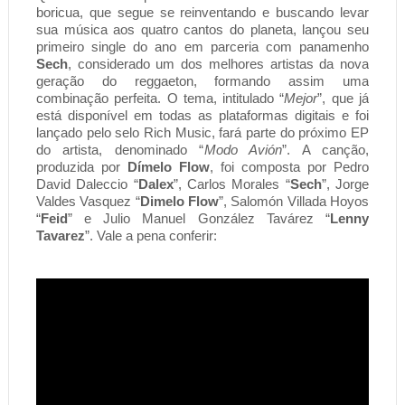
boricua, que segue se reinventando e buscando levar 
sua música aos quatro cantos do planeta, lançou seu 
primeiro single do ano em parceria com panamenho 
Sech
, considerado um dos melhores artistas da nova 
geração do reggaeton, formando assim uma 
combinação perfeita. O tema, intitulado “
Mejor
”, que já 
está disponível em todas as plataformas digitais e foi 
lançado pelo selo Rich Music, fará parte do próximo EP 
do artista, denominado “
Modo Avión
”. A canção, 
produzida por 
Dímelo Flow
, foi composta por Pedro 
David Daleccio “
Dalex
”, Carlos Morales “
Sech
”, Jorge 
Valdes Vasquez “
Dimelo Flow
”, Salomón Villada Hoyos 
“
Feid
” e Julio Manuel González Tavárez “
Lenny 
Tavarez
”. Vale a pena conferir: