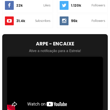
22k
1.120k
Likes
Followers
31.4k
96k
Subscribes
Followers
ARPE - ENCAIXE
Ative a notificação para a Estreia!