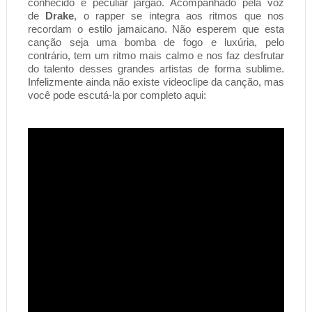
conhecido e peculiar jargão. Acompanhado pela voz 
de 
Drake
, o rapper se integra aos ritmos que nos 
recordam o estilo jamaicano. Não esperem que esta 
canção seja uma bomba de fogo e luxúria, pelo 
contrário, tem um ritmo mais calmo e nos faz desfrutar 
do talento desses grandes artistas de forma sublime. 
Infelizmente ainda não existe videoclipe da canção, mas 
você pode escutá-la por completo aqui: