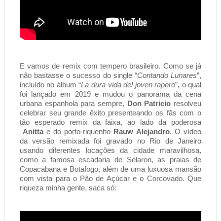
E vamos de remix com tempero brasileiro. Como se já 
não bastasse o sucesso do single “
Contando Lunares
”, 
incluído no álbum “
La dura vida del joven rapero
”
, 
o qual 
lançado em 2019 e mudou o panorama da cena 
foi 
urbana espanhola para sempre, 
Don Patricio
resolveu 
celebrar seu grande êxito presenteando os fãs com o 
tão esperado remix da faixa, ao lado da poderosa 
 e do porto-riquenho 
. O vídeo 
Anitta
Rauw
Alejandro
da versão remixada foi gravado no Rio de Janeiro 
usando diferentes locações da cidade maravilhosa, 
como a famosa escadaria de Selaron, as praias de 
Copacabana e Botafogo, além de uma luxuosa mansão 
com vista para o Pão de Açúcar e o Corcovado. Que 
riqueza minha gente, saca só: