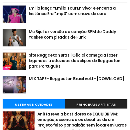
Emilia lança “Emilia Tour En Vivo” e encerra a
histórica Era ".mp3" com chave de ouro
Mc Biju faz versão da canção BPM de Daddy
Yankee com pitadas de Funk
Site Reggaeton Brasil Oficial começa a fazer
legendas traduzidas dos clipes de Reggaeton
para Português.
MIX TAPE - Reggaeton Brasil vol.1 - [DOWNLOAD]
ÚLTIMAS NOVIDADES
PRINCIPAIS ARTISTAS
Anitta revela bastidores de EQUILIBRIVM:
emoção, essência e os desafios de um
projeto feito por paixão sem focar em lucros