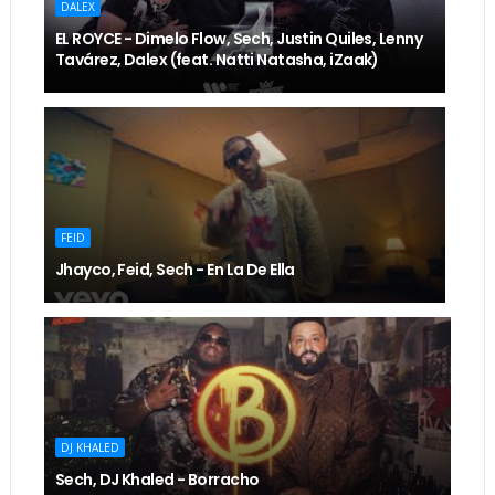
DALEX
EL ROYCE - Dimelo Flow, Sech, Justin Quiles, Lenny
Tavárez, Dalex (feat. Natti Natasha, iZaak)
FEID
Jhayco, Feid, Sech - En La De Ella
DJ KHALED
Sech, DJ Khaled - Borracho