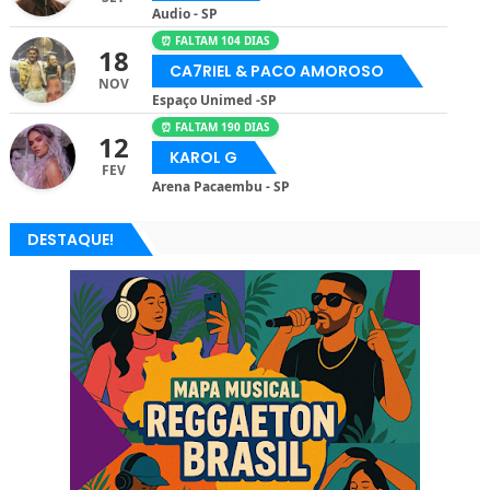
Audio - SP
⏰ FALTAM 104 DIAS
18
CA7RIEL & PACO AMOROSO
NOV
Espaço Unimed -SP
⏰ FALTAM 190 DIAS
12
KAROL G
FEV
Arena Pacaembu - SP
DESTAQUE!