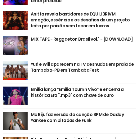
amor proibido
Anitta revela bastidores de EQUILIBRIVM:
emoção, essência e os desafios de um projeto
feito por paixão sem focar em lucros
MIX TAPE - Reggaeton Brasil vol.1 - [DOWNLOAD]
Yuri e Will aparecem na TV desnudos em praia de
Tambaba-PB em TambabaFest
Emilia lança “Emilia Tour En Vivo” e encerra a
histórica Era ".mp3" com chave de ouro
Mc Biju faz versão da canção BPM de Daddy
Yankee com pitadas de Funk