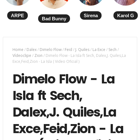
ARPE
Sirena
Karol G
Bad Bunny
Home
/
Dalex
/
Dimelo Flow
/
Feid
/
J. Quiles
/
La Exce
/
Sech
/
Vídeoclipe
/
Zion
/
Dimelo Flow - La Isla ft Sech, Dalex,J. Quiles,La
Exce,Feid,Zion - La Isla ( Video Oficial )
Dimelo Flow - La
Isla ft Sech,
Dalex,J. Quiles,La
Exce,Feid,Zion - La