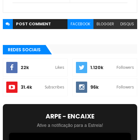
POST
COMMENT
FACEBOOK
BLOGGER
DISQUS
REDES SOCIAIS
22k
1.120k
Likes
Followers
31.4k
96k
Subscribes
Followers
ARPE - ENCAIXE
Ative a notificação para a Estreia!