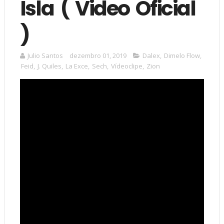
Isla ( Video Oficial
)
Julio Santos
dezembro 01, 2019
Dalex
,
Dimelo Flow
,
Feid
,
J. Quiles
,
La Exce
,
Sech
,
Vídeoclipe
,
Zion