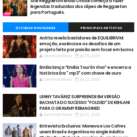
Site Reggaeton Brasil Oficial começa a fazer
legendas traduzidas dos clipes de Reggaeton
para Português.
ÚLTIMAS NOVIDADES
PRINCIPAIS ARTISTAS
Anitta revela bastidores de EQUILIBRIVM:
emoção, essência e os desafios de um
projeto feito por paixão sem focar em lucros
Dermeval Neves
Jul 25, 2026
Emilia lança “Emilia Tour En Vivo” e encerra a
histórica Era ".mp3" com chave de ouro
Dermeval Neves
Jul 23, 2026
LENNY TAVÁREZ SURPREENDE EM VERSÃO
BACHATA DO SUCESSO "FOLDED" DE KEHLANI
PARA O GRAMMY REIMAGINED
Dermeval Neves
Jul 21, 2026
Entrevista Exclusiva: Maneva e Los Cafres
unem Brasil e Argentina no single inédito