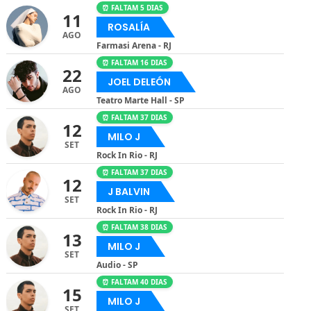
⏰ FALTAM 5 DIAS
11
ROSALÍA
AGO
Farmasi Arena - RJ
⏰ FALTAM 16 DIAS
22
JOEL DELEÓN
AGO
Teatro Marte Hall - SP
⏰ FALTAM 37 DIAS
12
MILO J
SET
Rock In Rio - RJ
⏰ FALTAM 37 DIAS
12
J BALVIN
SET
Rock In Rio - RJ
⏰ FALTAM 38 DIAS
13
MILO J
SET
Audio - SP
⏰ FALTAM 40 DIAS
15
MILO J
SET