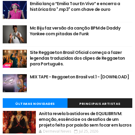
Emilia lança “Emilia Tour En Vivo” e encerra a
histórica Era ".mp3" com chave de ouro
Mc Biju faz versão da canção BPM de Daddy
Yankee com pitadas de Funk
Site Reggaeton Brasil Oficial começa a fazer
legendas traduzidas dos clipes de Reggaeton
para Português.
MIX TAPE - Reggaeton Brasil vol.1 - [DOWNLOAD]
ÚLTIMAS NOVIDADES
PRINCIPAIS ARTISTAS
Anitta revela bastidores de EQUILIBRIVM:
emoção, essência e os desafios de um
projeto feito por paixão sem focar em lucros
Dermeval Neves
Jul 25, 2026