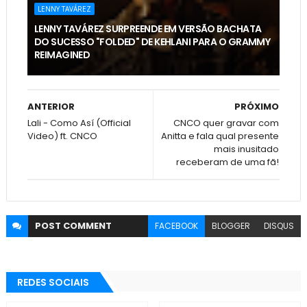
LENNY TAVÁREZ
LENNY TAVÁREZ SURPREENDE EM VERSÃO BACHATA
DO SUCESSO "FOLDED" DE KEHLANI PARA O GRAMMY
REIMAGINED
ANTERIOR
PRÓXIMO
Lali - Como Así (Official
CNCO quer gravar com
Video) ft. CNCO
Anitta e fala qual presente
mais inusitado
receberam de uma fã!
POST
COMMENT
FACEBOOK
BLOGGER
DISQUS
REDES SOCIAIS