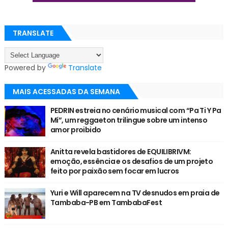
TRANSLATE
Powered by
Translate
MAIS ACESSADAS DA SEMANA
PEDRIN estreia no cenário musical com “Pa Ti Y Pa
Mí”, um reggaeton trilingue sobre um intenso
amor proibido
Anitta revela bastidores de EQUILIBRIVM:
emoção, essência e os desafios de um projeto
feito por paixão sem focar em lucros
Yuri e Will aparecem na TV desnudos em praia de
Tambaba-PB em TambabaFest