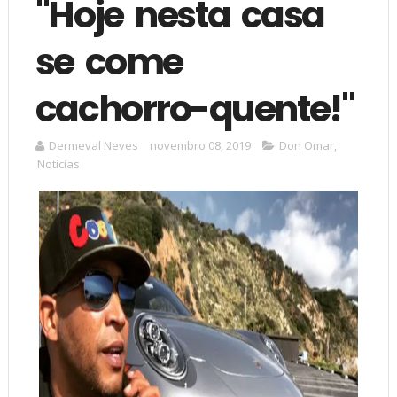
"Hoje nesta casa
se come
cachorro-quente!"
Dermeval Neves
novembro 08, 2019
Don Omar
,
Notícias