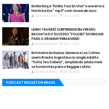
Emilia lança “Emilia Tour En Vivo” e encerra a
histórica Era ".mp3" com chave de ouro
Dermeval Neves
Jul 23, 2026
LENNY TAVÁREZ SURPREENDE EM VERSÃO
BACHATA DO SUCESSO "FOLDED" DE KEHLANI
PARA O GRAMMY REIMAGINED
Dermeval Neves
Jul 21, 2026
Entrevista Exclusiva: Maneva e Los Cafres
unem Brasil e Argentina no single inédito
“Solta Teu Cabelo”, ampliando ainda mais
os horizontes para o Reggae Latino
Dermeval Neves
Jul 19, 2026
PODCAST REGGETON BRASIL