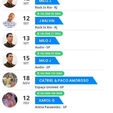
MILO J
SET
Rock In Rio - RJ
⏰ FALTAM 36 DIAS
12
J BALVIN
SET
Rock In Rio - RJ
⏰ FALTAM 37 DIAS
13
MILO J
SET
Audio - SP
⏰ FALTAM 39 DIAS
15
MILO J
SET
Audio - SP
⏰ FALTAM 103 DIAS
18
CA7RIEL & PACO AMOROSO
NOV
Espaço Unimed -SP
⏰ FALTAM 189 DIAS
12
KAROL G
FEV
Arena Pacaembu - SP