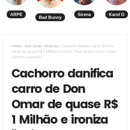
ARPE
Sirena
Karol G
Bad Bunny
Home
/
Don Omar
/
Notícias
/
Cachorro danifica carro de Don
Omar de quase R$ 1 Milhão e ironiza "Hoje nesta casa se come
cachorro-quente!"
Cachorro danifica
carro de Don
Omar de quase R$
1 Milhão e ironiza