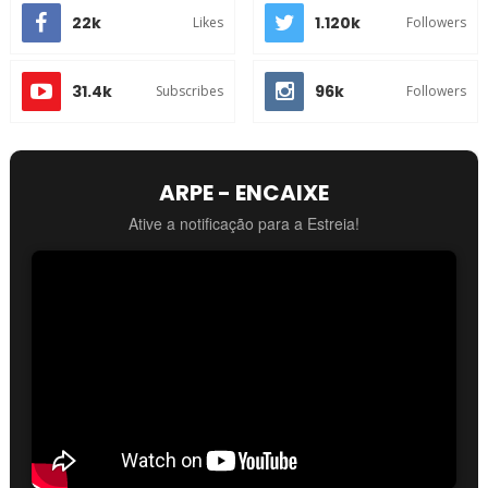
22k
1.120k
Likes
Followers
31.4k
96k
Subscribes
Followers
ARPE - ENCAIXE
Ative a notificação para a Estreia!