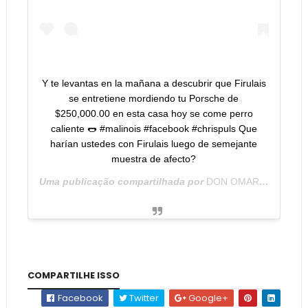
Y te levantas en la mañana a descubrir que Firulais
se entretiene mordiendo tu Porsche de
$250,000.00 en esta casa hoy se come perro
caliente 🌭 #malinois #facebook #chrispuls Que
harían ustedes con Firulais luego de semejante
muestra de afecto?
Uma publicação compartilhada por
DON OMAR
(@donom
COMPARTILHE ISSO
Facebook
Twitter
Google+