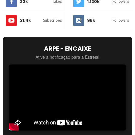
22k
1.120k
Likes
Followers
31.4k
96k
Subscribes
Followers
ARPE - ENCAIXE
Ative a notificação para a Estreia!