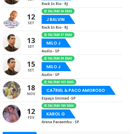
Rock In Rio - RJ
⏰ FALTAM 36 DIAS
12
J BALVIN
SET
Rock In Rio - RJ
⏰ FALTAM 37 DIAS
13
MILO J
SET
Audio - SP
⏰ FALTAM 39 DIAS
15
MILO J
SET
Audio - SP
⏰ FALTAM 103 DIAS
18
CA7RIEL & PACO AMOROSO
NOV
Espaço Unimed -SP
⏰ FALTAM 189 DIAS
12
KAROL G
FEV
Arena Pacaembu - SP