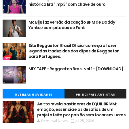
histórica Era ".mp3" com chave de ouro
Mc Biju faz versão da canção BPM de Daddy
Yankee com pitadas de Funk
Site Reggaeton Brasil Oficial começa a fazer
legendas traduzidas dos clipes de Reggaeton
para Português.
MIX TAPE - Reggaeton Brasil vol.1 - [DOWNLOAD]
ÚLTIMAS NOVIDADES
PRINCIPAIS ARTISTAS
Anitta revela bastidores de EQUILIBRIVM:
emoção, essência e os desafios de um
projeto feito por paixão sem focar em lucros
Dermeval Neves
Jul 25, 2026