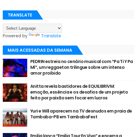
TRANSLATE
Powered by
Translate
MAIS ACESSADAS DA SEMANA
PEDRIN estreia no cenário musical com “Pa Ti Y Pa
Mí”, um reggaeton trilingue sobre um intenso
amor proibido
Anitta revela bastidores de EQUILIBRIVM:
emoção, essência e os desafios de um projeto
feito por paixão sem focar em lucros
Yuri e Will aparecem na TV desnudos em praia de
Tambaba-PB em TambabaFest
Emilia lança “Emilia Tour En Vivo” e encerra a