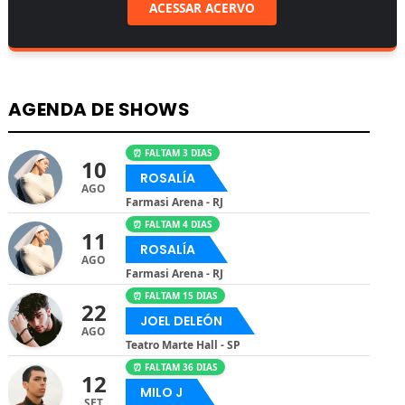
ACESSAR ACERVO
AGENDA DE SHOWS
⏰ FALTAM 3 DIAS
10
ROSALÍA
AGO
Farmasi Arena - RJ
⏰ FALTAM 4 DIAS
11
ROSALÍA
AGO
Farmasi Arena - RJ
⏰ FALTAM 15 DIAS
22
JOEL DELEÓN
AGO
Teatro Marte Hall - SP
⏰ FALTAM 36 DIAS
12
MILO J
SET