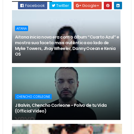
Facebook
Twitter
Google+
AITANA
Aitana inicia nova era com o álbum “Cuarto Azul” e
mostra sua faceta mais autêntica ao lado de
Myke Towers, Jhay Wheeler, Danny Ocean e Kenia
OS
CHENCHO CORLEONE
J Balvin, Chencho Corleone - Polvo de tu Vida
(Official Video)