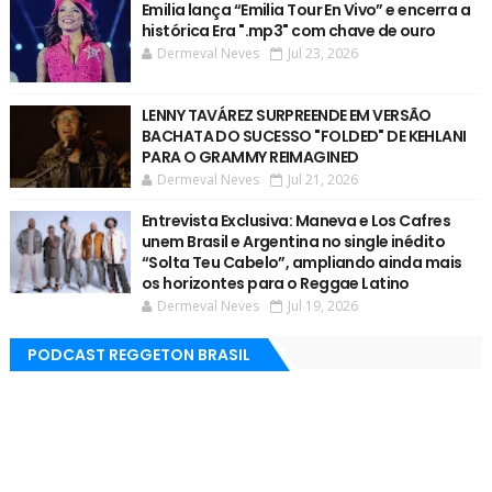
Emilia lança “Emilia Tour En Vivo” e encerra a
histórica Era ".mp3" com chave de ouro
Dermeval Neves
Jul 23, 2026
LENNY TAVÁREZ SURPREENDE EM VERSÃO
BACHATA DO SUCESSO "FOLDED" DE KEHLANI
PARA O GRAMMY REIMAGINED
Dermeval Neves
Jul 21, 2026
Entrevista Exclusiva: Maneva e Los Cafres
unem Brasil e Argentina no single inédito
“Solta Teu Cabelo”, ampliando ainda mais
os horizontes para o Reggae Latino
Dermeval Neves
Jul 19, 2026
PODCAST REGGETON BRASIL