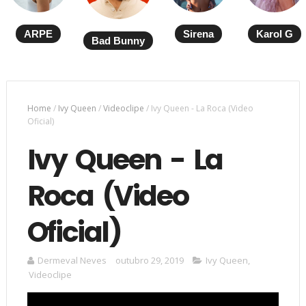
ARPE
Sirena
Karol G
Bad Bunny
Home
/
Ivy Queen
/
Videoclipe
/
Ivy Queen - La Roca (Video
Oficial)
Ivy Queen - La
Roca (Video
Oficial)
Dermeval Neves
outubro 29, 2019
Ivy Queen
,
Videoclipe