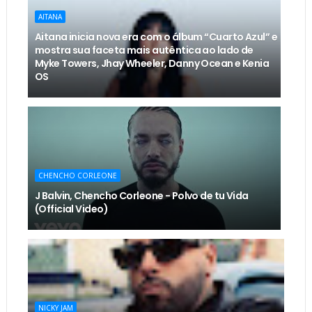
AITANA
Aitana inicia nova era com o álbum “Cuarto Azul” e
mostra sua faceta mais autêntica ao lado de
Myke Towers, Jhay Wheeler, Danny Ocean e Kenia
OS
CHENCHO CORLEONE
J Balvin, Chencho Corleone - Polvo de tu Vida
(Official Video)
NICKY JAM