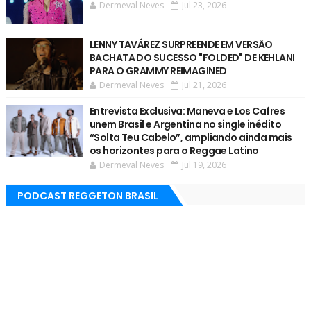
Dermeval Neves
Jul 23, 2026
LENNY TAVÁREZ SURPREENDE EM VERSÃO
BACHATA DO SUCESSO "FOLDED" DE KEHLANI
PARA O GRAMMY REIMAGINED
Dermeval Neves
Jul 21, 2026
Entrevista Exclusiva: Maneva e Los Cafres
unem Brasil e Argentina no single inédito
“Solta Teu Cabelo”, ampliando ainda mais
os horizontes para o Reggae Latino
Dermeval Neves
Jul 19, 2026
PODCAST REGGETON BRASIL