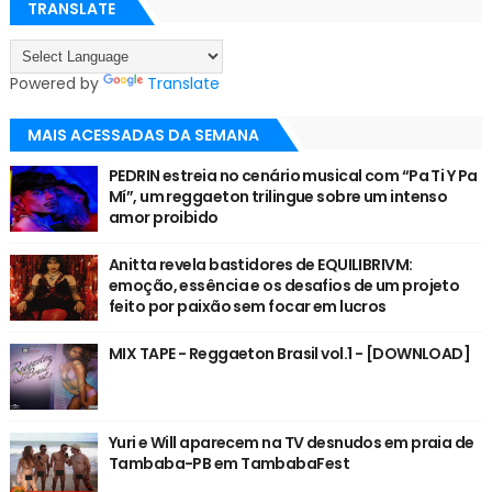
TRANSLATE
Powered by
Translate
MAIS ACESSADAS DA SEMANA
PEDRIN estreia no cenário musical com “Pa Ti Y Pa
Mí”, um reggaeton trilingue sobre um intenso
amor proibido
Anitta revela bastidores de EQUILIBRIVM:
emoção, essência e os desafios de um projeto
feito por paixão sem focar em lucros
MIX TAPE - Reggaeton Brasil vol.1 - [DOWNLOAD]
Yuri e Will aparecem na TV desnudos em praia de
Tambaba-PB em TambabaFest