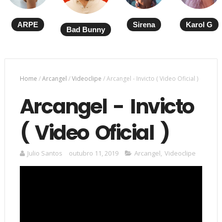
ARPE
Sirena
Karol G
Bad Bunny
Home
/
Arcangel
/
Videoclipe
/
Arcangel - Invicto ( Video Oficial )
Arcangel - Invicto
( Video Oficial )
Julio Santos
outubro 11, 2019
Arcangel
,
Videoclipe