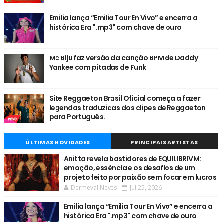
Emilia lança “Emilia Tour En Vivo” e encerra a
histórica Era ".mp3" com chave de ouro
Mc Biju faz versão da canção BPM de Daddy
Yankee com pitadas de Funk
Site Reggaeton Brasil Oficial começa a fazer
legendas traduzidas dos clipes de Reggaeton
para Português.
ÚLTIMAS NOVIDADES
PRINCIPAIS ARTISTAS
Anitta revela bastidores de EQUILIBRIVM:
emoção, essência e os desafios de um
projeto feito por paixão sem focar em lucros
Dermeval Neves
Jul 25, 2026
Emilia lança “Emilia Tour En Vivo” e encerra a
histórica Era ".mp3" com chave de ouro