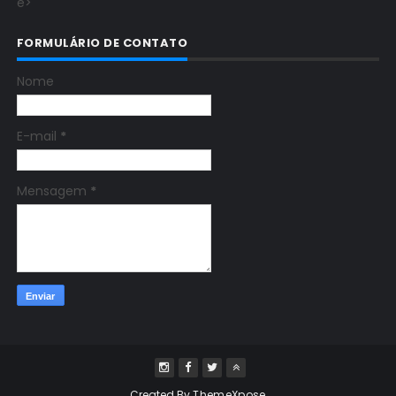
e>
FORMULÁRIO DE CONTATO
Nome
E-mail
*
Mensagem
*
Created By
ThemeXpose