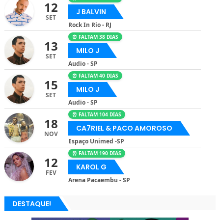
12
J BALVIN
SET
Rock In Rio - RJ
⏰ FALTAM 38 DIAS
13
MILO J
SET
Audio - SP
⏰ FALTAM 40 DIAS
15
MILO J
SET
Audio - SP
⏰ FALTAM 104 DIAS
18
CA7RIEL & PACO AMOROSO
NOV
Espaço Unimed -SP
⏰ FALTAM 190 DIAS
12
KAROL G
FEV
Arena Pacaembu - SP
DESTAQUE!