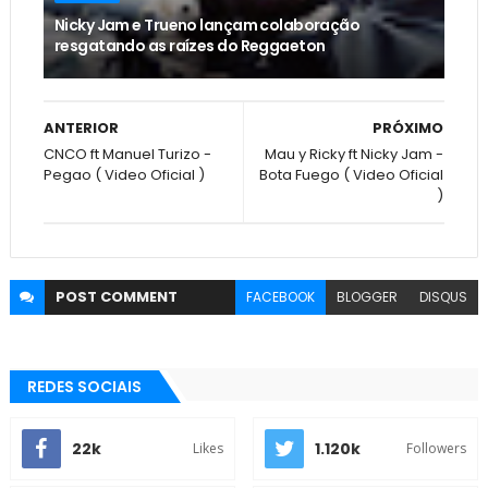
Nicky Jam e Trueno lançam colaboração
resgatando as raízes do Reggaeton
ANTERIOR
PRÓXIMO
CNCO ft Manuel Turizo -
Mau y Ricky ft Nicky Jam -
Pegao ( Video Oficial )
Bota Fuego ( Video Oficial
)
POST
COMMENT
FACEBOOK
BLOGGER
DISQUS
REDES SOCIAIS
22k
1.120k
Likes
Followers