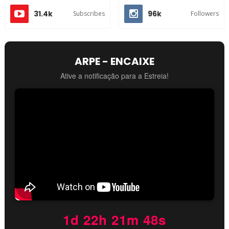
31.4k
96k
Subscribes
Followers
ARPE - ENCAIXE
Ative a notificação para a Estreia!
1d 22h 21m 47s