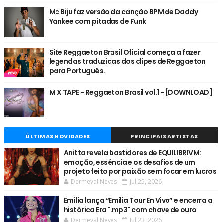
Mc Biju faz versão da canção BPM de Daddy
Yankee com pitadas de Funk
Site Reggaeton Brasil Oficial começa a fazer
legendas traduzidas dos clipes de Reggaeton
para Português.
MIX TAPE - Reggaeton Brasil vol.1 - [DOWNLOAD]
ÚLTIMAS NOVIDADES
PRINCIPAIS ARTISTAS
Anitta revela bastidores de EQUILIBRIVM:
emoção, essência e os desafios de um
projeto feito por paixão sem focar em lucros
Dermeval Neves
Jul 25, 2026
Emilia lança “Emilia Tour En Vivo” e encerra a
histórica Era ".mp3" com chave de ouro
Dermeval Neves
Jul 23, 2026