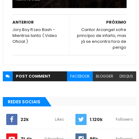
ANTERIOR
PRÓXIMO
Jory Boy ft Leo Bash -
Cantor Arcangel sofre
Mientras tanto ( Video
princípio de infarto, mas
Oficial )
já se encontra fora de
perigo
POST
COMMENT
FACEBOOK
BLOGGER
DISQUS
REDES SOCIAIS
22k
1.120k
Likes
Followers
31.4k
96k
Subscribes
Followers