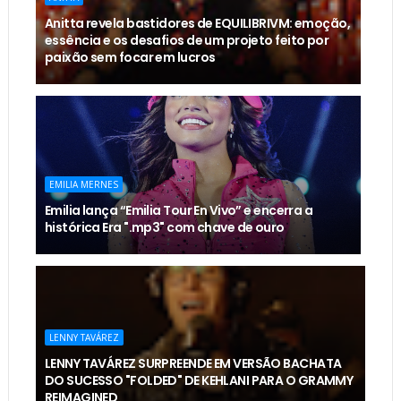
Anitta revela bastidores de EQUILIBRIVM: emoção,
essência e os desafios de um projeto feito por
paixão sem focar em lucros
EMILIA MERNES
Emilia lança “Emilia Tour En Vivo” e encerra a
histórica Era ".mp3" com chave de ouro
LENNY TAVÁREZ
LENNY TAVÁREZ SURPREENDE EM VERSÃO BACHATA
DO SUCESSO "FOLDED" DE KEHLANI PARA O GRAMMY
REIMAGINED