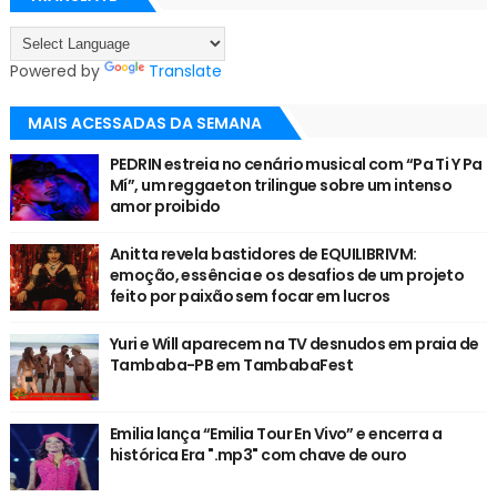
Powered by
Translate
MAIS ACESSADAS DA SEMANA
PEDRIN estreia no cenário musical com “Pa Ti Y Pa
Mí”, um reggaeton trilingue sobre um intenso
amor proibido
Anitta revela bastidores de EQUILIBRIVM:
emoção, essência e os desafios de um projeto
feito por paixão sem focar em lucros
Yuri e Will aparecem na TV desnudos em praia de
Tambaba-PB em TambabaFest
Emilia lança “Emilia Tour En Vivo” e encerra a
histórica Era ".mp3" com chave de ouro