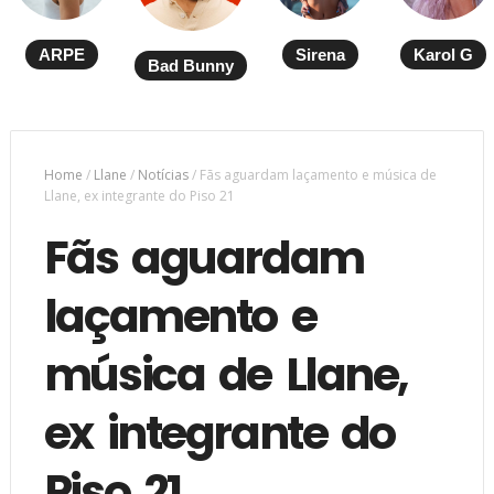
ARPE
Sirena
Karol G
Bad Bunny
Home
/
Llane
/
Notícias
/
Fãs aguardam laçamento e música de
Llane, ex integrante do Piso 21
Fãs aguardam
laçamento e
música de Llane,
ex integrante do
Piso 21