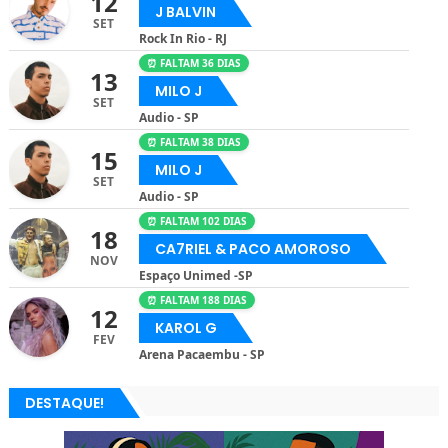
12
J BALVIN
SET
Rock In Rio - RJ
⏰ FALTAM 36 DIAS
13
MILO J
SET
Audio - SP
⏰ FALTAM 38 DIAS
15
MILO J
SET
Audio - SP
⏰ FALTAM 102 DIAS
18
CA7RIEL & PACO AMOROSO
NOV
Espaço Unimed -SP
⏰ FALTAM 188 DIAS
12
KAROL G
FEV
Arena Pacaembu - SP
DESTAQUE!