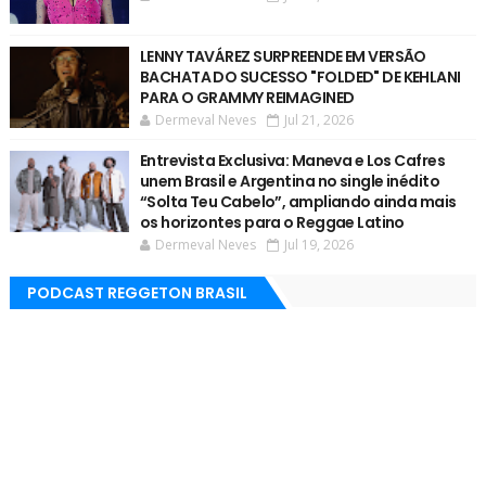
LENNY TAVÁREZ SURPREENDE EM VERSÃO
BACHATA DO SUCESSO "FOLDED" DE KEHLANI
PARA O GRAMMY REIMAGINED
Dermeval Neves
Jul 21, 2026
Entrevista Exclusiva: Maneva e Los Cafres
unem Brasil e Argentina no single inédito
“Solta Teu Cabelo”, ampliando ainda mais
os horizontes para o Reggae Latino
Dermeval Neves
Jul 19, 2026
PODCAST REGGETON BRASIL