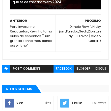
que se destacaram em 2024
ANTERIOR
PRÓXIMO
Para investir no
Dimelo Flow ft Nicky
Reggaeton, Kevinho toma
jam,Farruko,Sech,Zion,Lun
aulas de espanhol; "É um
ay - El Favor ( Vídeo
grande sonho meu cantar
Oficial )
esse ritmo"
POST
COMMENT
FACEBOOK
BLOGGER
DISQUS
REDES SOCIAIS
22k
1.120k
Likes
Followers