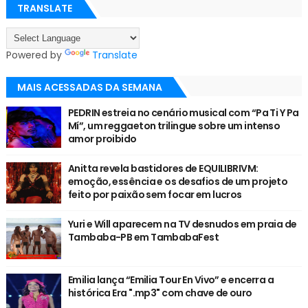
TRANSLATE
Powered by
Translate
MAIS ACESSADAS DA SEMANA
PEDRIN estreia no cenário musical com “Pa Ti Y Pa
Mí”, um reggaeton trilingue sobre um intenso
amor proibido
Anitta revela bastidores de EQUILIBRIVM:
emoção, essência e os desafios de um projeto
feito por paixão sem focar em lucros
Yuri e Will aparecem na TV desnudos em praia de
Tambaba-PB em TambabaFest
Emilia lança “Emilia Tour En Vivo” e encerra a
histórica Era ".mp3" com chave de ouro