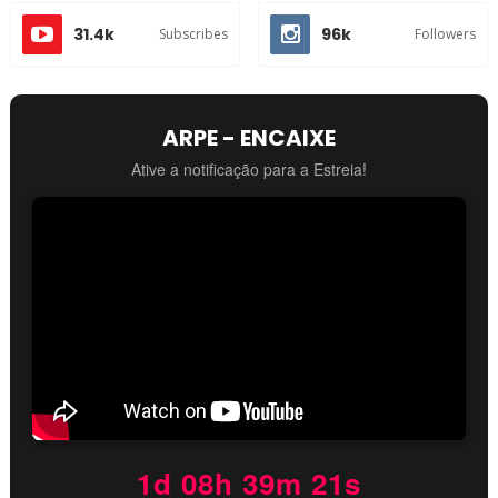
31.4k
96k
Subscribes
Followers
ARPE - ENCAIXE
Ative a notificação para a Estreia!
1d 08h 39m 21s