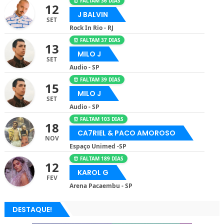
⏰ FALTAM 36 DIAS
12
J BALVIN
SET
Rock In Rio - RJ
⏰ FALTAM 37 DIAS
13
MILO J
SET
Audio - SP
⏰ FALTAM 39 DIAS
15
MILO J
SET
Audio - SP
⏰ FALTAM 103 DIAS
18
CA7RIEL & PACO AMOROSO
NOV
Espaço Unimed -SP
⏰ FALTAM 189 DIAS
12
KAROL G
FEV
Arena Pacaembu - SP
DESTAQUE!