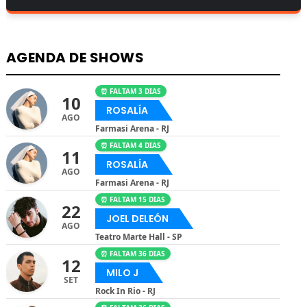
AGENDA DE SHOWS
⏰ FALTAM 3 DIAS
10
ROSALÍA
AGO
Farmasi Arena - RJ
⏰ FALTAM 4 DIAS
11
ROSALÍA
AGO
Farmasi Arena - RJ
⏰ FALTAM 15 DIAS
22
JOEL DELEÓN
AGO
Teatro Marte Hall - SP
⏰ FALTAM 36 DIAS
12
MILO J
SET
Rock In Rio - RJ