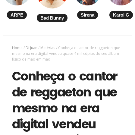
ARPE
Sirena
Karol G
Bad Bunny
Home
/
Di Juan
/
Matérias
/
Conheça o cantor de reggaeton que
mesmo na era digital vendeu quase 4 mil cópias do seu álbum
físico de mão em mão
Conheça o cantor
de reggaeton que
mesmo na era
digital vendeu