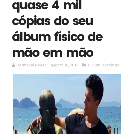
quase 4 mil
cópias do seu
álbum físico de
mão em mão
Dermeval Neves
agosto 30, 2019
Di Juan
,
Matérias