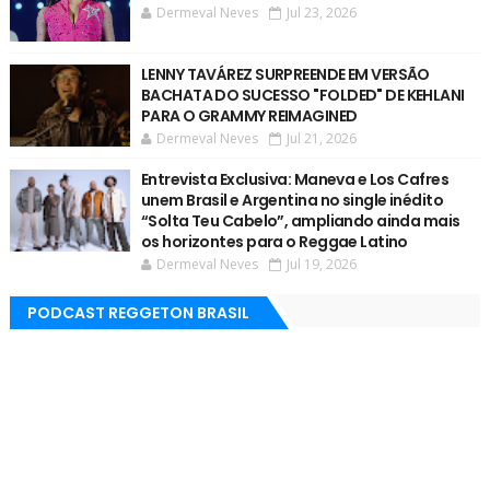
Dermeval Neves
Jul 23, 2026
LENNY TAVÁREZ SURPREENDE EM VERSÃO
BACHATA DO SUCESSO "FOLDED" DE KEHLANI
PARA O GRAMMY REIMAGINED
Dermeval Neves
Jul 21, 2026
Entrevista Exclusiva: Maneva e Los Cafres
unem Brasil e Argentina no single inédito
“Solta Teu Cabelo”, ampliando ainda mais
os horizontes para o Reggae Latino
Dermeval Neves
Jul 19, 2026
PODCAST REGGETON BRASIL