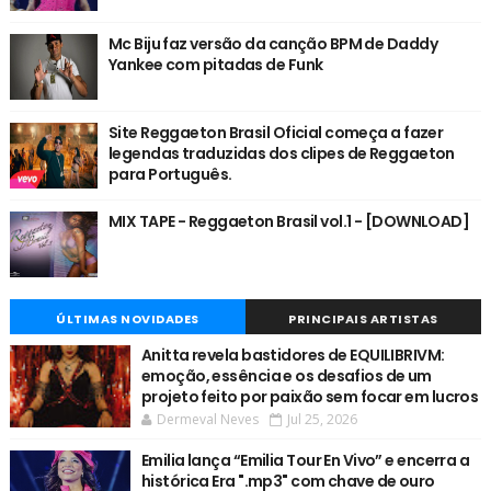
Mc Biju faz versão da canção BPM de Daddy
Yankee com pitadas de Funk
Site Reggaeton Brasil Oficial começa a fazer
legendas traduzidas dos clipes de Reggaeton
para Português.
MIX TAPE - Reggaeton Brasil vol.1 - [DOWNLOAD]
ÚLTIMAS NOVIDADES
PRINCIPAIS ARTISTAS
Anitta revela bastidores de EQUILIBRIVM:
emoção, essência e os desafios de um
projeto feito por paixão sem focar em lucros
Dermeval Neves
Jul 25, 2026
Emilia lança “Emilia Tour En Vivo” e encerra a
histórica Era ".mp3" com chave de ouro