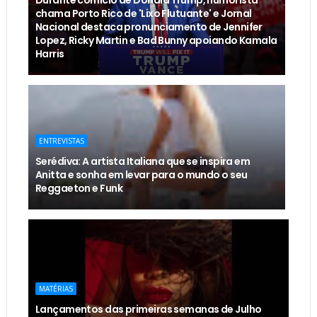
Durante comício de Donald Trump, humorista
chama Porto Rico de 'Lixo Flutuante' e Jornal
Nacional destaca pronunciamento de Jennifer
Lopez, Ricky Martin e Bad Bunny apoiando Kamala
Harris
ENTREVISTAS
Serédiva: A artista Italiana que se inspira em
Anitta e sonha em levar para o mundo o seu
Reggaeton e Funk
MATÉRIAS
Lançamentos das primeiras semanas de Julho