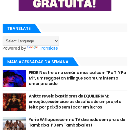
TRANSLATE
Powered by
Translate
MAIS ACESSADAS DA SEMANA
PEDRIN estreia no cenário musical com “Pa Ti Y Pa
Mí”, um reggaeton trilingue sobre um intenso
amor proibido
Anitta revela bastidores de EQUILIBRIVM:
emoção, essência e os desafios de um projeto
feito por paixão sem focar em lucros
Yuri e Will aparecem na TV desnudos em praia de
Tambaba-PB em TambabaFest