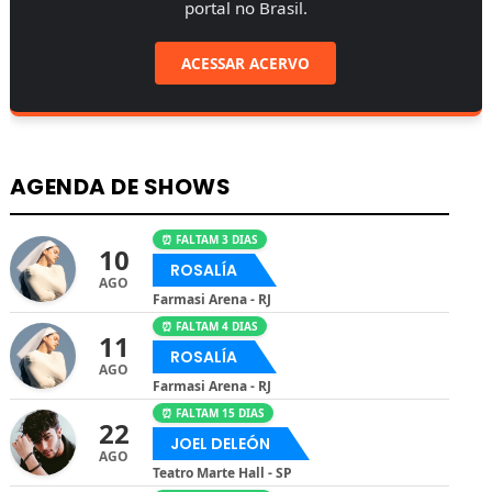
portal no Brasil.
ACESSAR ACERVO
AGENDA DE SHOWS
⏰ FALTAM 3 DIAS
10
ROSALÍA
AGO
Farmasi Arena - RJ
⏰ FALTAM 4 DIAS
11
ROSALÍA
AGO
Farmasi Arena - RJ
⏰ FALTAM 15 DIAS
22
JOEL DELEÓN
AGO
Teatro Marte Hall - SP