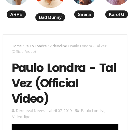
ARPE
Sirena
Karol G
Bad Bunny
Home
/
Paulo Londra
/
Videoclipe
/
Paulo Londra - Tal Vez
(Official Video)
Paulo Londra - Tal
Vez (Official
Video)
Dermeval Neves
abril 07, 2019
Paulo Londra
,
Videoclipe