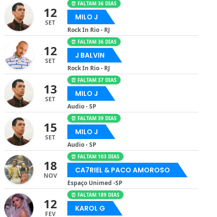
⏰ FALTAM 36 DIAS
12
MILO J
SET
Rock In Rio - RJ
⏰ FALTAM 36 DIAS
12
J BALVIN
SET
Rock In Rio - RJ
⏰ FALTAM 37 DIAS
13
MILO J
SET
Audio - SP
⏰ FALTAM 39 DIAS
15
MILO J
SET
Audio - SP
⏰ FALTAM 103 DIAS
18
CA7RIEL & PACO AMOROSO
NOV
Espaço Unimed -SP
⏰ FALTAM 189 DIAS
12
KAROL G
FEV