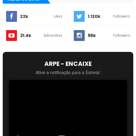
22k
1.120k
Likes
Followers
31.4k
96k
Subscribes
Followers
ARPE - ENCAIXE
Ative a notificação para a Estreia!