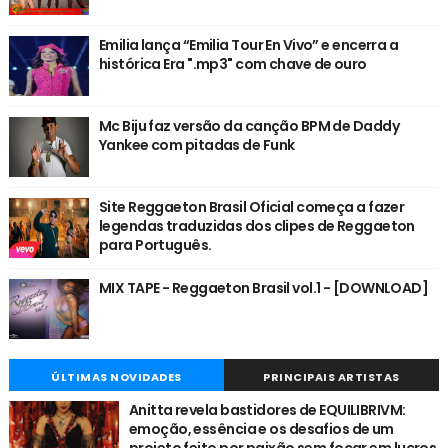
Emilia lança “Emilia Tour En Vivo” e encerra a
histórica Era ".mp3" com chave de ouro
Mc Biju faz versão da canção BPM de Daddy
Yankee com pitadas de Funk
Site Reggaeton Brasil Oficial começa a fazer
legendas traduzidas dos clipes de Reggaeton
para Português.
MIX TAPE - Reggaeton Brasil vol.1 - [DOWNLOAD]
ÚLTIMAS NOVIDADES
PRINCIPAIS ARTISTAS
Anitta revela bastidores de EQUILIBRIVM:
emoção, essência e os desafios de um
projeto feito por paixão sem focar em lucros