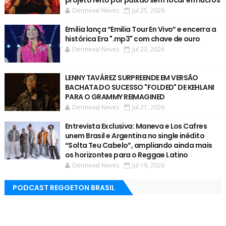
Dermeval Neves
Jul 25, 2026
Emilia lança “Emilia Tour En Vivo” e encerra a
histórica Era ".mp3" com chave de ouro
Dermeval Neves
Jul 23, 2026
LENNY TAVÁREZ SURPREENDE EM VERSÃO
BACHATA DO SUCESSO "FOLDED" DE KEHLANI
PARA O GRAMMY REIMAGINED
Dermeval Neves
Jul 21, 2026
Entrevista Exclusiva: Maneva e Los Cafres
unem Brasil e Argentina no single inédito
“Solta Teu Cabelo”, ampliando ainda mais
os horizontes para o Reggae Latino
Dermeval Neves
Jul 19, 2026
PODCAST REGGETON BRASIL