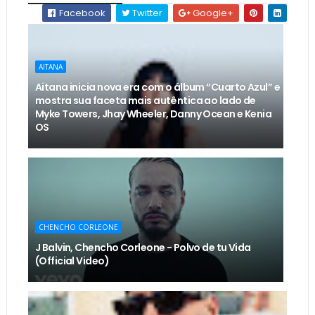
Facebook
Twitter
Google+
AITANA
Aitana inicia nova era com o álbum “Cuarto Azul” e
mostra sua faceta mais autêntica ao lado de
Myke Towers, Jhay Wheeler, Danny Ocean e Kenia
OS
CHENCHO CORLEONE
J Balvin, Chencho Corleone - Polvo de tu Vida
(Official Video)