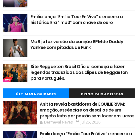
Emilia lança “Emilia Tour En Vivo” e encerra a
histórica Era ".mp3" com chave de ouro
Mc Biju faz versão da canção BPM de Daddy
Yankee com pitadas de Funk
Site Reggaeton Brasil Oficial começa a fazer
legendas traduzidas dos clipes de Reggaeton
para Português.
ÚLTIMAS NOVIDADES
PRINCIPAIS ARTISTAS
Anitta revela bastidores de EQUILIBRIVM:
emoção, essência e os desafios de um
projeto feito por paixão sem focar em lucros
Dermeval Neves
Jul 25, 2026
Emilia lança “Emilia Tour En Vivo” e encerra a