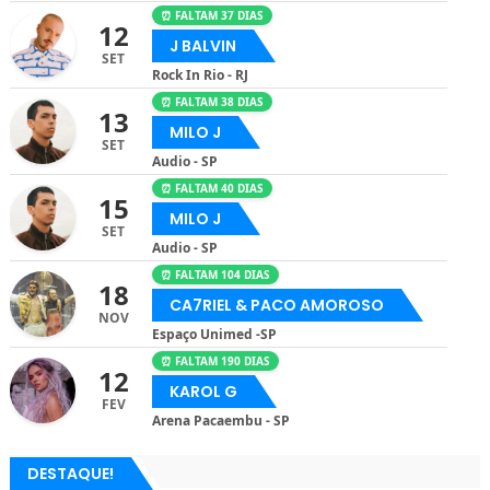
⏰ FALTAM 37 DIAS
12
J BALVIN
SET
Rock In Rio - RJ
⏰ FALTAM 38 DIAS
13
MILO J
SET
Audio - SP
⏰ FALTAM 40 DIAS
15
MILO J
SET
Audio - SP
⏰ FALTAM 104 DIAS
18
CA7RIEL & PACO AMOROSO
NOV
Espaço Unimed -SP
⏰ FALTAM 190 DIAS
12
KAROL G
FEV
Arena Pacaembu - SP
DESTAQUE!