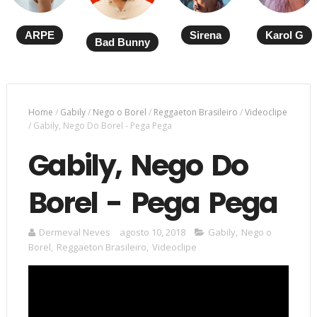
ARPE
Sirena
Karol G
Bad Bunny
Home
/
Gabily
/
Nego o Borel
/
Reggaeton Brasileiro
/
Videoclipe
/
Gabily, Nego Do Borel - Pega Pega
Gabily, Nego Do
Borel - Pega Pega
Dermeval Neves
agosto 10, 2018
Gabily
,
Nego o
Borel
,
Reggaeton Brasileiro
,
Videoclipe