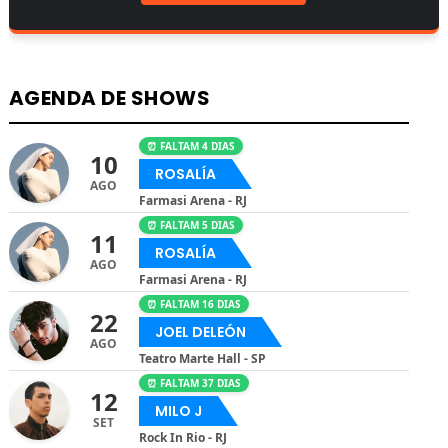
AGENDA DE SHOWS
⏰ FALTAM 4 DIAS
10
ROSALÍA
AGO
Farmasi Arena - RJ
⏰ FALTAM 5 DIAS
11
ROSALÍA
AGO
Farmasi Arena - RJ
⏰ FALTAM 16 DIAS
22
JOEL DELEÓN
AGO
Teatro Marte Hall - SP
⏰ FALTAM 37 DIAS
12
MILO J
SET
Rock In Rio - RJ