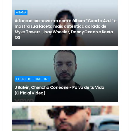
AITANA
Aitana inicia nova era com o álbum “Cuarto Azul” e
mostra sua faceta mais autêntica ao lado de
Myke Towers, Jhay Wheeler, Danny Ocean e Kenia
OS
CHENCHO CORLEONE
J Balvin, Chencho Corleone - Polvo de tu Vida
(Official Video)