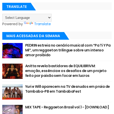
TRANSLATE
Powered by
Translate
MAIS ACESSADAS DA SEMANA
PEDRIN estreia no cenário musical com “Pa Ti Y Pa
Mí”, um reggaeton trilingue sobre um intenso
amor proibido
Anitta revela bastidores de EQUILIBRIVM:
emoção, essência e os desafios de um projeto
feito por paixão sem focar em lucros
Yuri e Will aparecem na TV desnudos em praia de
Tambaba-PB em TambabaFest
MIX TAPE - Reggaeton Brasil vol.1 - [DOWNLOAD]