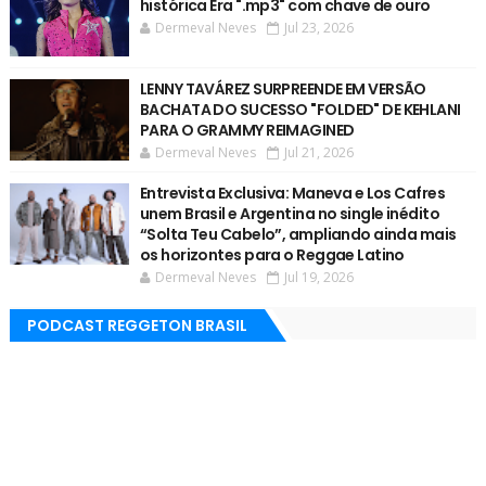
histórica Era ".mp3" com chave de ouro
Dermeval Neves
Jul 23, 2026
LENNY TAVÁREZ SURPREENDE EM VERSÃO
BACHATA DO SUCESSO "FOLDED" DE KEHLANI
PARA O GRAMMY REIMAGINED
Dermeval Neves
Jul 21, 2026
Entrevista Exclusiva: Maneva e Los Cafres
unem Brasil e Argentina no single inédito
“Solta Teu Cabelo”, ampliando ainda mais
os horizontes para o Reggae Latino
Dermeval Neves
Jul 19, 2026
PODCAST REGGETON BRASIL