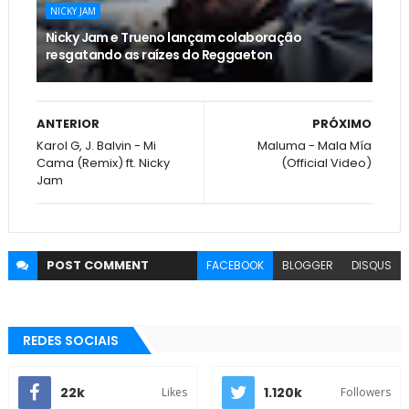
NICKY JAM
Nicky Jam e Trueno lançam colaboração
resgatando as raízes do Reggaeton
ANTERIOR
PRÓXIMO
Karol G, J. Balvin - Mi
Maluma - Mala Mía
Cama (Remix) ft. Nicky
(Official Video)
Jam
POST
COMMENT
FACEBOOK
BLOGGER
DISQUS
REDES SOCIAIS
22k
1.120k
Likes
Followers