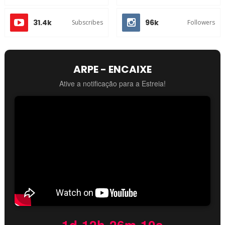
31.4k
96k
Subscribes
Followers
ARPE - ENCAIXE
Ative a notificação para a Estreia!
1d 12h 26m 09s