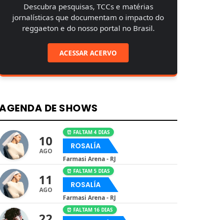
Descubra pesquisas, TCCs e matérias
jornalísticas que documentam o impacto do
reggaeton e do nosso portal no Brasil.
ACESSAR ACERVO
AGENDA DE SHOWS
⏰ FALTAM 4 DIAS
10
ROSALÍA
AGO
Farmasi Arena - RJ
⏰ FALTAM 5 DIAS
11
ROSALÍA
AGO
Farmasi Arena - RJ
⏰ FALTAM 16 DIAS
22