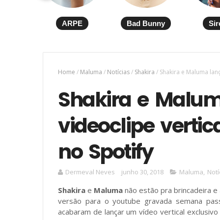
ARPE
Bad Bunny
Sir
Home
/
Maluma
/
Notícias
/
Shakira
/
Shakira e Maluma lanç
Shakira e Malu
videoclipe vertic
no Spotify
Dermeval Neves
junho 30, 2018
Maluma
,
Notí
Shakira
e
Maluma
não estão pra brincadeira e 
versão para o youtube gravada semana pass
acabaram de lançar um vídeo vertical exclusivo