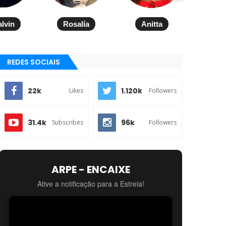
alvin
Rosalía
Anitta
REDES SOCIAIS
22k
1.120k
Likes
Followers
31.4k
96k
Subscribes
Followers
ARPE - ENCAIXE
Ative a notificação para a Estreia!