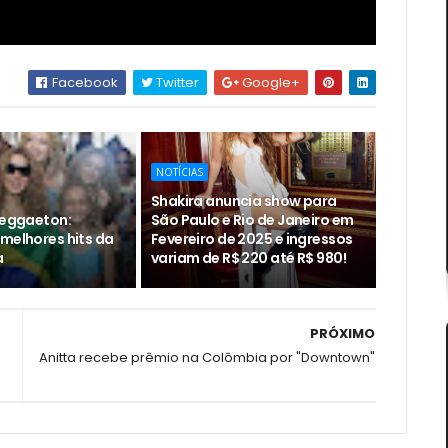
Facebook
Twitter
Google+
NOTÍCIAS
Shakira anuncia show para
 reggaeton:
São Paulo e Rio de Janeiro em
 melhores hits da
Fevereiro de 2025 e ingressos
a
variam de R$ 220 até R$ 980!
PRÓXIMO
Anitta recebe prêmio na Colômbia por "Downtown"