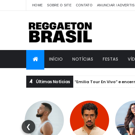
HOME
SOBRE O SITE
CONTATO
ANUNCIAR / ADVERTIS
INÍCIO
NOTÍCIAS
FESTAS
VÍ
Últimas Notícias
Emilia lança “Emilia Tour En Vivo” e encerra a his
EMILIA MERNES
❮