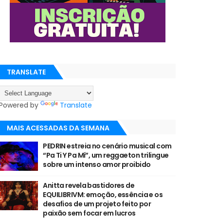
TRANSLATE
Powered by
Translate
MAIS ACESSADAS DA SEMANA
PEDRIN estreia no cenário musical com
“Pa Ti Y Pa Mí”, um reggaeton trilingue
sobre um intenso amor proibido
Anitta revela bastidores de
EQUILIBRIVM: emoção, essência e os
desafios de um projeto feito por
paixão sem focar em lucros