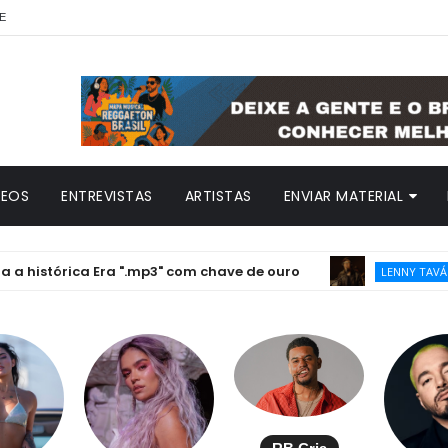
E
DEOS
ENTREVISTAS
ARTISTAS
ENVIAR MATERIAL
tórica Era ".mp3" com chave de ouro
LEN
LENNY TAVÁREZ