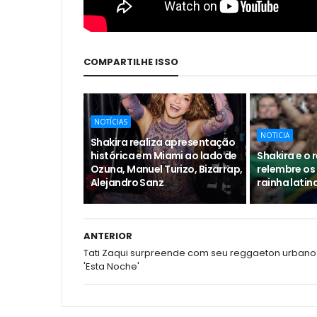
COMPARTILHE ISSO
NOTÍCIAS
NOTICIA
Shakira realiza apresentação
histórica em Miami ao lado de
Shakira e o
Ozuna, Manuel Turizo, Bizarrap,
relembre os
Alejandro Sanz
rainha latin
ANTERIOR
Tati Zaqui surpreende com seu reggaeton urbano
'Esta Noche'