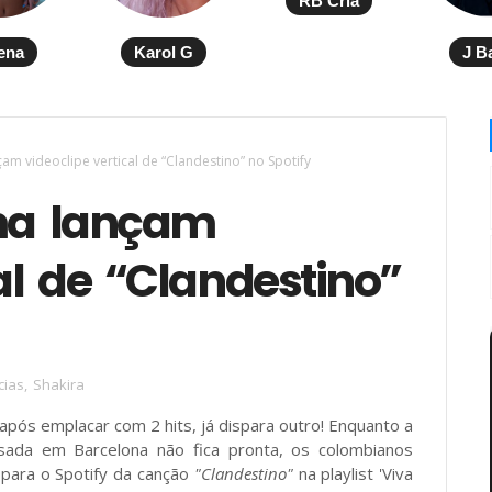
RB Cria
ena
Karol G
J B
am videoclipe vertical de “Clandestino” no Spotify
ma lançam
al de “Clandestino”
cias
,
Shakira
após emplacar com 2 hits, já dispara outro! Enquanto a
ada em Barcelona não fica pronta, os colombianos
 para o Spotify da canção
"Clandestino"
na playlist 'Viva