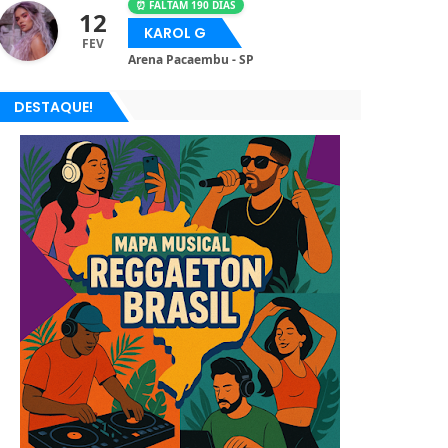
⏰ FALTAM 190 DIAS
12
KAROL G
FEV
Arena Pacaembu - SP
DESTAQUE!