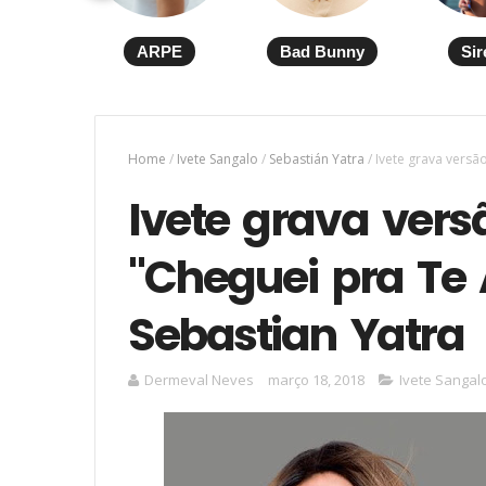
ARPE
Bad Bunny
Sir
Home
/
Ivete Sangalo
/
Sebastián Yatra
/
Ivete grava vers
Ivete grava ver
"Cheguei pra Te
Sebastian Yatra
Dermeval Neves
março 18, 2018
Ivete Sangal