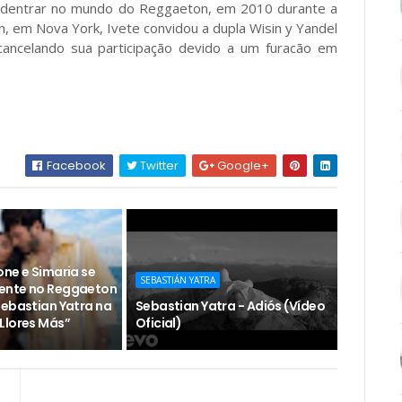
 adentrar no mundo do Reggaeton, em 2010 durante a
 em Nova York, Ivete convidou a dupla Wisin y Yandel
cancelando sua participação devido a um furacão em
Facebook
Twitter
Google+
one e Simaria se
SEBASTIÁN YATRA
ente no Reggaeton
Sebastian Yatra na
Sebastian Yatra - Adiós (Vídeo
Llores Más”
Oficial)