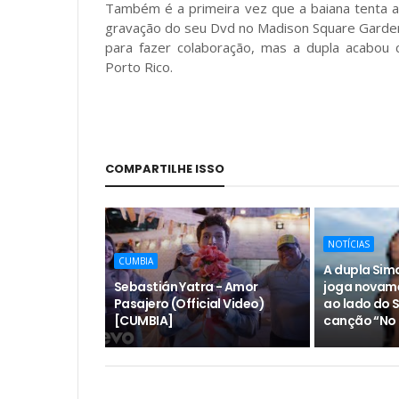
Também é a primeira vez que a baiana tenta
gravação do seu Dvd no Madison Square Garden,
para fazer colaboração, mas a dupla acabou 
Porto Rico.
COMPARTILHE ISSO
NOTÍCIAS
CUMBIA
A dupla Sim
Sebastián Yatra - Amor
joga novam
Pasajero (Official Video)
ao lado do 
[CUMBIA]
canção “No 