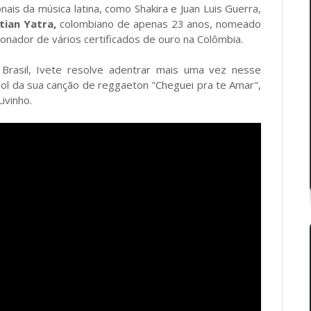
nais da música latina, como Shakira e Juan Luis Guerra,
tian Yatra,
colombiano de apenas 23 anos, nomeado
nador de vários certificados de ouro na Colômbia.
Brasil, Ivete resolve adentrar mais uma vez nesse
l da sua canção de reggaeton "Cheguei pra te Amar",
ivinho.