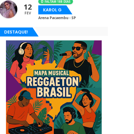
⏰ FALTAM 188 DIAS
12
KAROL G
FEV
Arena Pacaembu - SP
DESTAQUE!