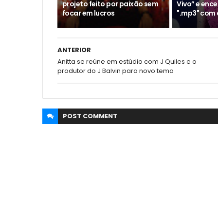
projeto feito por paixão sem
Vivo” e ence
focar em lucros
".mp3" com 
ANTERIOR
Anitta se reúne em estúdio com J Quiles e o
produtor do J Balvin para novo tema
POST
COMMENT