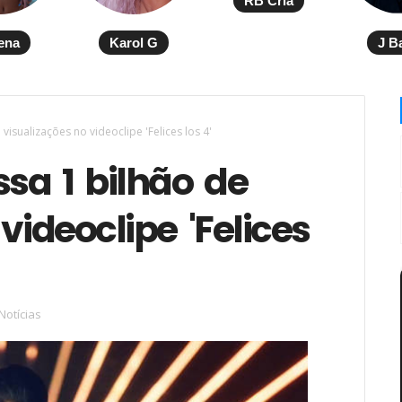
RB Cria
ena
Karol G
J B
visualizações no videoclipe 'Felices los 4'
sa 1 bilhão de
videoclipe 'Felices
Notícias