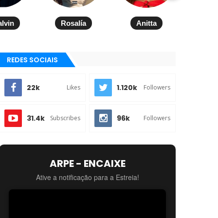
alvin
Rosalía
Anitta
REDES SOCIAIS
22k
1.120k
Likes
Followers
31.4k
96k
Subscribes
Followers
ARPE - ENCAIXE
Ative a notificação para a Estreia!