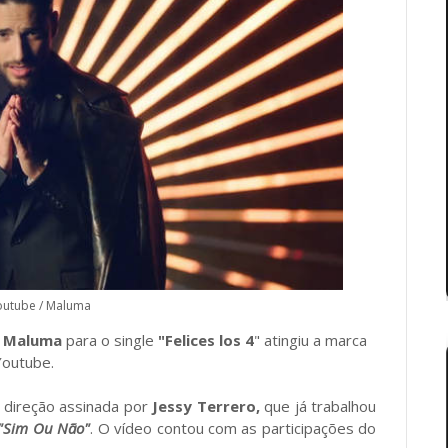
outube / Maluma
e
Maluma
para o single
"Felices los 4
" atingiu a marca
Youtube.
a direção assinada por
Jessy Terrero,
que já trabalhou
"Sim Ou Não"
. O vídeo contou com as participações do