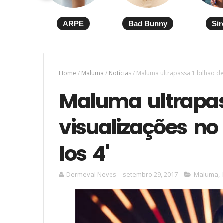
ARPE
Bad Bunny
Sir
Home
/
Maluma
/
Notícias
/
Maluma ultrapassa 1 bilhão de 
Maluma ultrapas
visualizações no 
los 4'
Dermeval Neves
setembro 29, 2017
Maluma
,