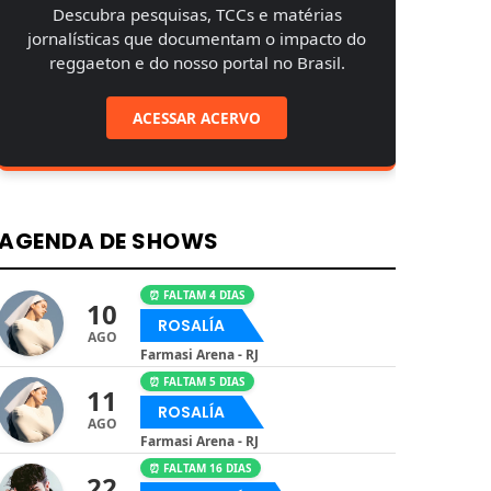
Descubra pesquisas, TCCs e matérias
jornalísticas que documentam o impacto do
reggaeton e do nosso portal no Brasil.
ACESSAR ACERVO
AGENDA DE SHOWS
⏰ FALTAM 4 DIAS
10
ROSALÍA
AGO
Farmasi Arena - RJ
⏰ FALTAM 5 DIAS
11
ROSALÍA
AGO
Farmasi Arena - RJ
⏰ FALTAM 16 DIAS
22