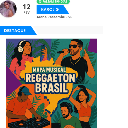
⏰ FALTAM 190 DIAS
12
KAROL G
FEV
Arena Pacaembu - SP
DESTAQUE!