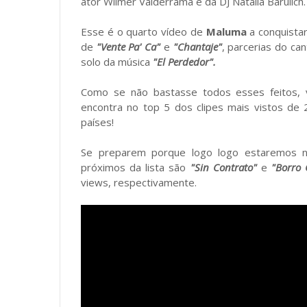
ator Wilmer Valderrama e da DJ Natalia Barulích
Esse é o quarto vídeo de
Maluma
a conquistar
de
"Vente Pa' Ca"
e
"Chantaje"
, parcerias do ca
solo da música
"El Perdedor".
Como se não bastasse todos esses feitos, 
encontra no top 5 dos clipes mais vistos de
países!
Se preparem porque logo logo estaremos not
próximos da lista são
"Sin Contrato"
e
"Borro 
views, respectivamente.