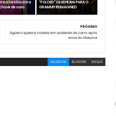
rra a histórica Era
"FOLDED" DE KEHLANI PARA O
chave de ouro
GRAMMY REIMAGINED
PRÓXIMO
Agüero quebra costela em acidente de carro após
show do Maluma
FACEBOOK
BLOGGER
DISQUS