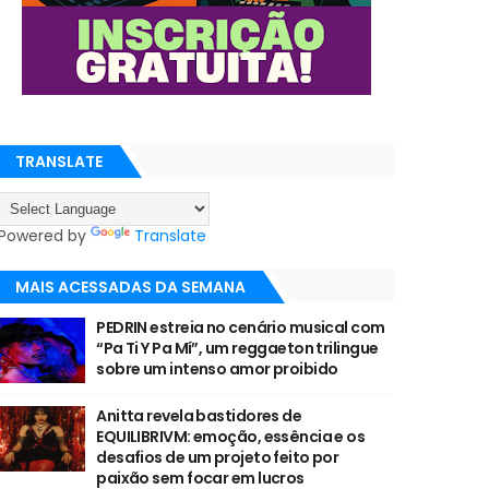
TRANSLATE
Powered by
Translate
MAIS ACESSADAS DA SEMANA
PEDRIN estreia no cenário musical com
“Pa Ti Y Pa Mí”, um reggaeton trilingue
sobre um intenso amor proibido
Anitta revela bastidores de
EQUILIBRIVM: emoção, essência e os
desafios de um projeto feito por
paixão sem focar em lucros