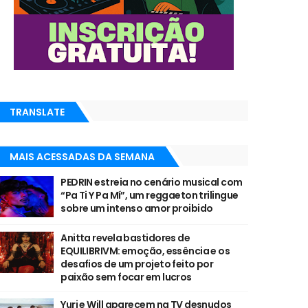
TRANSLATE
MAIS ACESSADAS DA SEMANA
PEDRIN estreia no cenário musical com
“Pa Ti Y Pa Mí”, um reggaeton trilingue
sobre um intenso amor proibido
Anitta revela bastidores de
EQUILIBRIVM: emoção, essência e os
desafios de um projeto feito por
paixão sem focar em lucros
Yuri e Will aparecem na TV desnudos