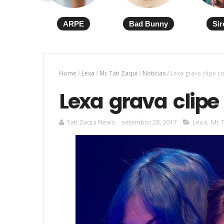
ARPE
Bad Bunny
Sir
Home
/
Lexa
/
Mc Tati Zaqui
/
Notícias
/
Lexa grava clipe c
Lexa grava clipe
Tati Zaqui News
setembro 28, 2017
Lexa
,
Mc T