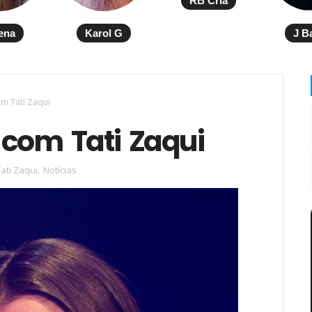
RB Cria
ena
Karol G
J B
om Tati Zaqui
 com Tati Zaqui
ati Zaqui
,
Notícias