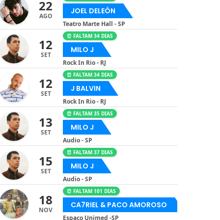
22
JOEL DELEÓN
AGO
Teatro Marte Hall - SP
⏰ FALTAM 34 DIAS
12
MILO J
SET
Rock In Rio - RJ
⏰ FALTAM 34 DIAS
12
J BALVIN
SET
Rock In Rio - RJ
⏰ FALTAM 35 DIAS
13
MILO J
SET
Audio - SP
⏰ FALTAM 37 DIAS
15
MILO J
SET
Audio - SP
⏰ FALTAM 101 DIAS
18
CA7RIEL & PACO AMOROSO
NOV
Espaço Unimed -SP