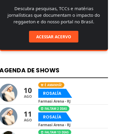
Descubra pesquisas, TCCs e matérias
jornalísticas que documentam o impacto do
reggaeton e do nosso portal no Brasil.
ACESSAR ACERVO
AGENDA DE SHOWS
🚨 É AMANHÃ!
10
ROSALÍA
AGO
Farmasi Arena - RJ
⏰ FALTAM 2 DIAS
11
ROSALÍA
AGO
Farmasi Arena - RJ
⏰ FALTAM 13 DIAS