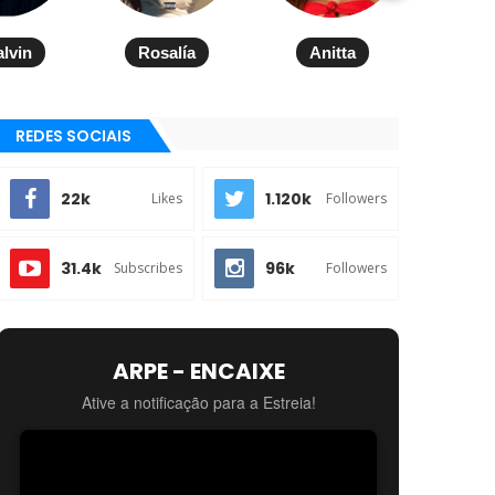
alvin
Rosalía
Anitta
REDES SOCIAIS
22k
1.120k
Likes
Followers
31.4k
96k
Subscribes
Followers
ARPE - ENCAIXE
Ative a notificação para a Estreia!