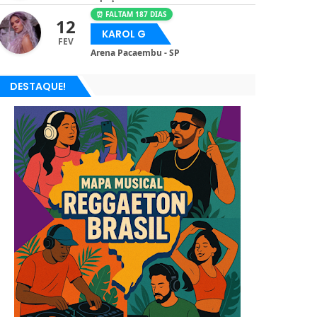
⏰ FALTAM 187 DIAS
12
KAROL G
FEV
Arena Pacaembu - SP
DESTAQUE!