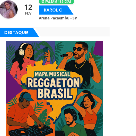
⏰ FALTAM 189 DIAS
12
KAROL G
FEV
Arena Pacaembu - SP
DESTAQUE!