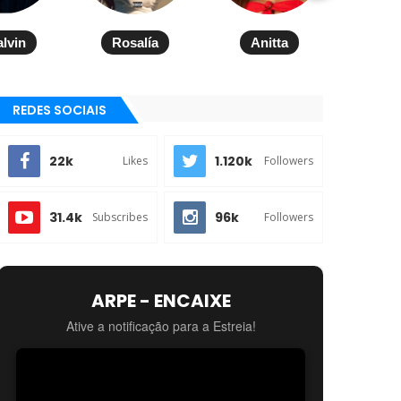
alvin
Rosalía
Anitta
REDES SOCIAIS
22k
1.120k
Likes
Followers
31.4k
96k
Subscribes
Followers
ARPE - ENCAIXE
Ative a notificação para a Estreia!