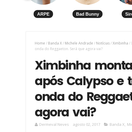
ARPE
Bad Bunny
Sir
Home
/
Banda X
/
Michele Andrade
/
Notícias
/
Ximbinha
/
onda do Reggaeton. Será que agora vai?
Ximbinha monta 
após Calypso e 
onda do Reggaet
agora vai?
Dermeval Neves
agosto 02, 2017
Banda X
,
Mi