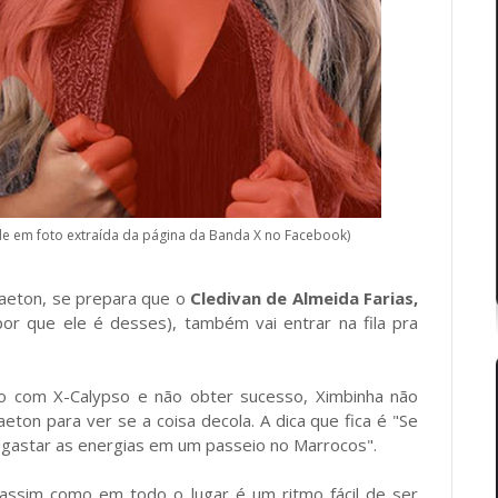
e em foto extraída da página da Banda X no Facebook)
gaeton, se prepara que o
Cledivan de Almeida Farias,
r que ele é desses), também vai entrar na fila pra
so com X-Calypso e não obter sucesso, Ximbinha não
ton para ver se a coisa decola. A dica que fica é "Se
 gastar as energias em um passeio no Marrocos".
 assim como em todo o lugar é um ritmo fácil de ser