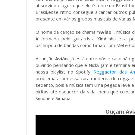
absorvido e agora que ele é febre no Brasil 
Brasil,esse ritmo consegue alcançar outros pú
presente em vários grupos musicais de várias fa
O nome da canção se chama
"Avião"
, música d
X
formada pelo guitarrista Ximbinha e a pe
participou de bandas como Limão com Mel e Co
A canção
Avião
, já está entre nós e caso não 
ouvindo pensando que é Nicky Jam e termina e
nossa playlist no Spotify
Reggaeton das An
problemas com essa cara moderna do reggaeto
sedento, pois a música tem uma pegada leve e
biritas até esquecer da vida, pena que coloca
Simone e Simaria.
Ouçam Avi