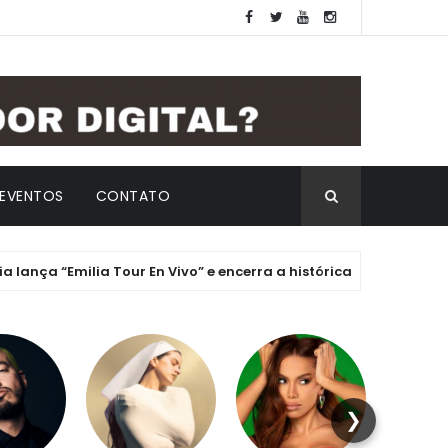
EVENTOS
CONTATO
 “Emilia Tour En Vivo” e encerra a histórica Era ".mp3" com chave
❯