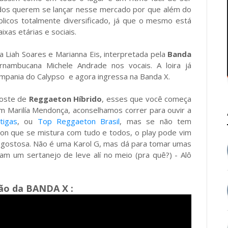
todos querem se lançar nesse mercado por que além do
blicos totalmente diversificado, já que o mesmo está
ixas etárias e sociais.
a Liah Soares e Marianna Eis, interpretada pela
Banda
rnambucana Michele Andrade nos vocais. A loira já
mpania do Calypso e agora ingressa na Banda X.
goste de
Reggaeton Híbrido
, esses que você começa
m Marilía Mendonça, aconselhamos correr para ouvir a
tigas
, ou
Top Reggaeton Brasil
, mas se não tem
n que se mistura com tudo e todos, o play pode vim
 gostosa. Não é uma Karol G, mas dá para tomar umas
ram um sertanejo de leve alí no meio (pra quê?) - Alô
ão da BANDA X :