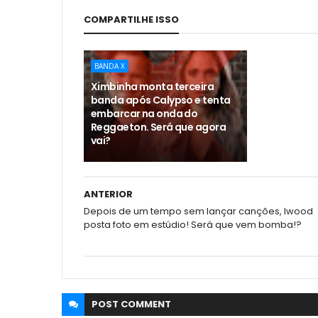
COMPARTILHE ISSO
BANDA X
Ximbinha monta terceira
banda após Calypso e tenta
embarcar na onda do
Reggaeton. Será que agora
vai?
ANTERIOR
Depois de um tempo sem lançar canções, Iwood
posta foto em estúdio! Será que vem bomba!?
POST
COMMENT