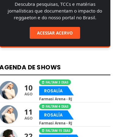
Descubra pesquisas, TCCs e matérias
jornalísticas que documentam o impacto do
reggaeton e do nosso portal no Brasil.
ACESSAR ACERVO
AGENDA DE SHOWS
⏰ FALTAM 3 DIAS
10
ROSALÍA
AGO
Farmasi Arena - RJ
⏰ FALTAM 4 DIAS
11
ROSALÍA
AGO
Farmasi Arena - RJ
⏰ FALTAM 15 DIAS
22