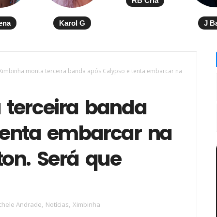
RB Cria
ena
Karol G
J B
Ximbinha monta terceira banda após Calypso e tenta embarcar na
terceira banda
tenta embarcar na
on. Será que
chele Andrade
,
Notícias
,
Ximbinha