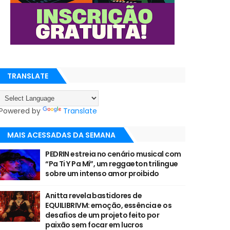
TRANSLATE
Powered by
Translate
MAIS ACESSADAS DA SEMANA
PEDRIN estreia no cenário musical com
“Pa Ti Y Pa Mí”, um reggaeton trilingue
sobre um intenso amor proibido
Anitta revela bastidores de
EQUILIBRIVM: emoção, essência e os
desafios de um projeto feito por
paixão sem focar em lucros