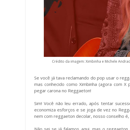
Crédito da imagem: Ximbinha e Michele Andrad
Se você já tava reclamando do pop usar o reg
mas conhecido como Ximbinha (agora com X po
pegar carona no Reggaeton!
Sim! Você não leu errado, após tentar suces
economiza esforços e se joga de vez no Reggae
nem com reggaeton decolar, nosso conselho é,
Não sei se já falamos aqui, mas o reggaeton