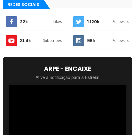
REDES SOCIAIS
22k
1.120k
Likes
Followers
31.4k
96k
Subscribes
Followers
ARPE - ENCAIXE
Ative a notificação para a Estreia!