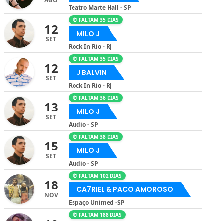
AGO
Teatro Marte Hall - SP
⏰ FALTAM 35 DIAS
12
MILO J
SET
Rock In Rio - RJ
⏰ FALTAM 35 DIAS
12
J BALVIN
SET
Rock In Rio - RJ
⏰ FALTAM 36 DIAS
13
MILO J
SET
Audio - SP
⏰ FALTAM 38 DIAS
15
MILO J
SET
Audio - SP
⏰ FALTAM 102 DIAS
18
CA7RIEL & PACO AMOROSO
NOV
Espaço Unimed -SP
⏰ FALTAM 188 DIAS