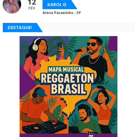
12
KAROL G
FEV
Arena Pacaembu - SP
DESTAQUE!