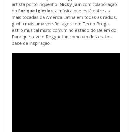
artista porto-riquenho
Nicky Jam
com colaboração
do
Enrique Iglesias
, a música que está entre as
mais tocadas da América Latina em todas as rádios,
ganha mais uma versão, agora em Tecno Brega,
estilo musical muito comum no estado do Belém do
Pará que teve o Reggaeton como um dos estilos
base de inspiração.