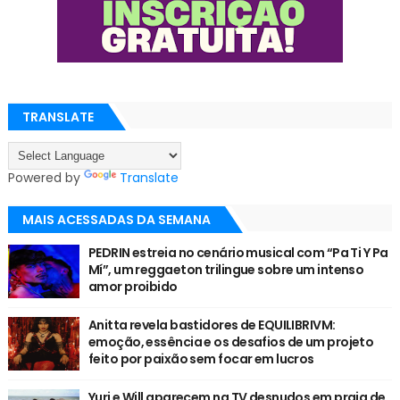
TRANSLATE
Powered by
Translate
MAIS ACESSADAS DA SEMANA
PEDRIN estreia no cenário musical com “Pa Ti Y Pa
Mí”, um reggaeton trilingue sobre um intenso
amor proibido
Anitta revela bastidores de EQUILIBRIVM:
emoção, essência e os desafios de um projeto
feito por paixão sem focar em lucros
Yuri e Will aparecem na TV desnudos em praia de