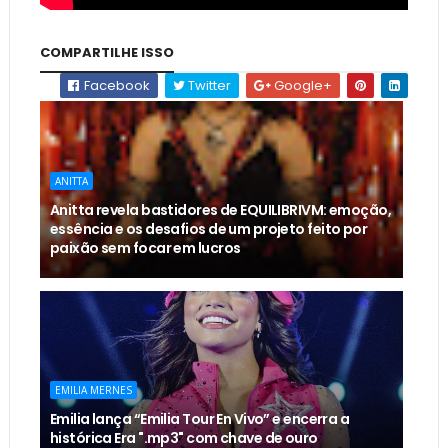
COMPARTILHE ISSO
Facebook
Twitter
Google+
ANITTA
Anitta revela bastidores de EQUILIBRIVM: emoção,
essência e os desafios de um projeto feito por
paixão sem focar em lucros
EMILIA MERNES
Emilia lança “Emilia Tour En Vivo” e encerra a
histórica Era ".mp3" com chave de ouro