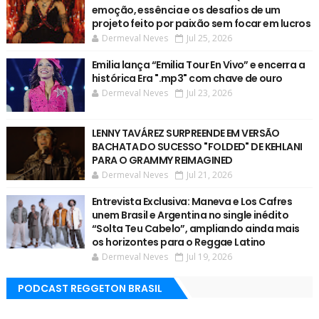
emoção, essência e os desafios de um
projeto feito por paixão sem focar em lucros
Dermeval Neves
Jul 25, 2026
Emilia lança “Emilia Tour En Vivo” e encerra a
histórica Era ".mp3" com chave de ouro
Dermeval Neves
Jul 23, 2026
LENNY TAVÁREZ SURPREENDE EM VERSÃO
BACHATA DO SUCESSO "FOLDED" DE KEHLANI
PARA O GRAMMY REIMAGINED
Dermeval Neves
Jul 21, 2026
Entrevista Exclusiva: Maneva e Los Cafres
unem Brasil e Argentina no single inédito
“Solta Teu Cabelo”, ampliando ainda mais
os horizontes para o Reggae Latino
Dermeval Neves
Jul 19, 2026
PODCAST REGGETON BRASIL