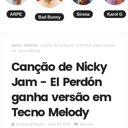
ARPE
Sirena
Karol G
Bad Bunny
Home
/
Notícias
/
Canção de Nicky Jam - El Perdón ganha versão
em Tecno Melody
Canção de Nicky
Jam - El Perdón
ganha versão em
Tecno Melody
Dermeval Neves
abril 20, 2015
Notícias