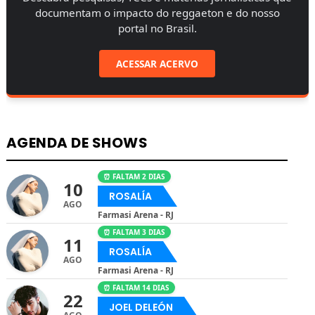
documentam o impacto do reggaeton e do nosso
portal no Brasil.
ACESSAR ACERVO
AGENDA DE SHOWS
⏰ FALTAM 2 DIAS
10
ROSALÍA
AGO
Farmasi Arena - RJ
⏰ FALTAM 3 DIAS
11
ROSALÍA
AGO
Farmasi Arena - RJ
⏰ FALTAM 14 DIAS
22
JOEL DELEÓN