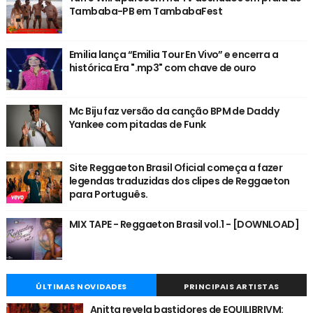
Tambaba-PB em TambabaFest
Emilia lança “Emilia Tour En Vivo” e encerra a
histórica Era ".mp3" com chave de ouro
Mc Biju faz versão da canção BPM de Daddy
Yankee com pitadas de Funk
Site Reggaeton Brasil Oficial começa a fazer
legendas traduzidas dos clipes de Reggaeton
para Português.
MIX TAPE - Reggaeton Brasil vol.1 - [DOWNLOAD]
ÚLTIMAS NOVIDADES
PRINCIPAIS ARTISTAS
Anitta revela bastidores de EQUILIBRIVM: