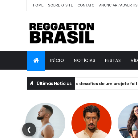
HOME
SOBRE O SITE
CONTATO
ANUNCIAR / ADVERTIS
INÍCIO
NOTÍCIAS
FESTAS
VÍ
Últimas Notícias
IBRIVM: emoção, essência e os desafios de um projeto feito por p
❮