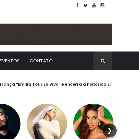
EVENTOS
CONTATO
“Emilia Tour En Vivo” e encerra a histórica Era ".mp3" com chave
❯