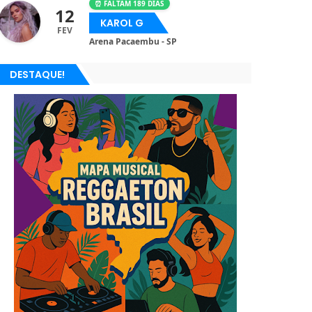
⏰ FALTAM 189 DIAS
12
KAROL G
FEV
Arena Pacaembu - SP
DESTAQUE!