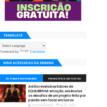
TRANSLATE
Powered by
Translate
MAIS ACESSADAS DA SEMANA
ÚLTIMAS NOVIDADES
PRINCIPAIS ARTISTAS
Anitta revela bastidores de
EQUILIBRIVM: emoção, essência e
os desafios de um projeto feito por
paixão sem focar em lucros
Dermeval Neves
Jul 25, 2026