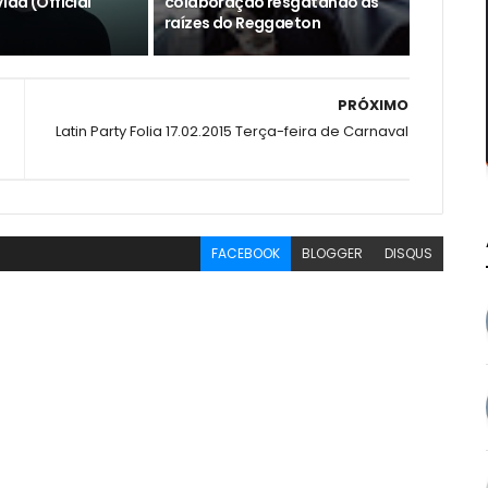
ida (Official
colaboração resgatando as
raízes do Reggaeton
PRÓXIMO
Latin Party Folia 17.02.2015 Terça-feira de Carnaval
FACEBOOK
BLOGGER
DISQUS