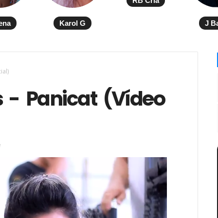
RB Cria
ena
Karol G
J B
ial)
 - Panicat (Vídeo
e