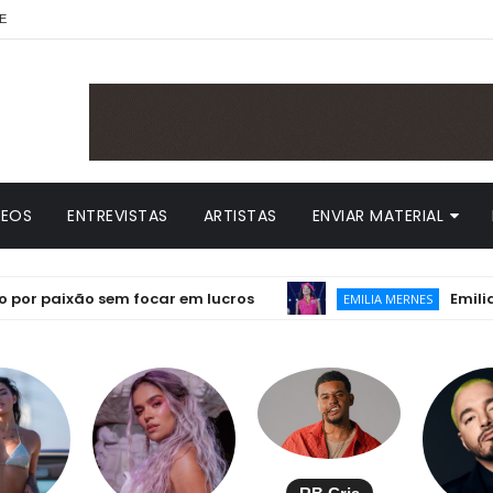
E
DEOS
ENTREVISTAS
ARTISTAS
ENVIAR MATERIAL
aixão sem focar em lucros
Emilia lança 
EMILIA MERNES