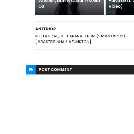
Wheeler, Danny Ocean e Kenia
Polvo de tu V
OS
Video)
ANTERIOR
MC TATI ZAQUI - PARARA TI BUM (Vídeo Oficial)
[#RASTEIRINHA / #FUNKTON]
POST
COMMENT