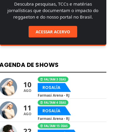
Descubra pesquisas, TCCs e matérias
jornalísticas que documentam o impacto do
reggaeton e do nosso portal no Brasil.
ACESSAR ACERVO
AGENDA DE SHOWS
⏰ FALTAM 3 DIAS
10
ROSALÍA
AGO
Farmasi Arena - RJ
⏰ FALTAM 4 DIAS
11
ROSALÍA
AGO
Farmasi Arena - RJ
⏰ FALTAM 15 DIAS
22