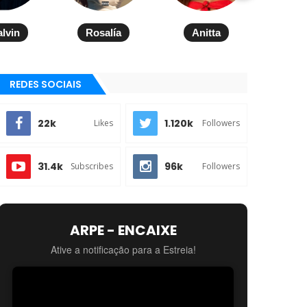
alvin
Rosalía
Anitta
REDES SOCIAIS
22k
1.120k
Likes
Followers
31.4k
96k
Subscribes
Followers
ARPE - ENCAIXE
Ative a notificação para a Estreia!