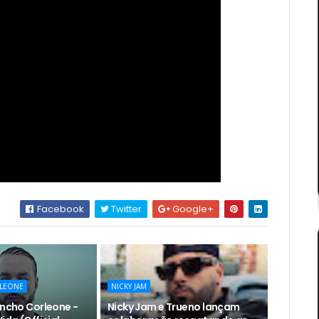
Facebook
Twitter
Google+
LEONE
NICKY JAM
encho Corleone -
Nicky Jam e Trueno lançam