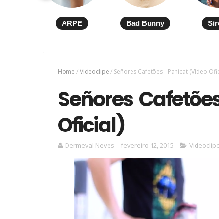
ARPE
Bad Bunny
Sir
Home
/
Videoclipe
/
Señores Cafetões - Panicat (Vídeo Ofic
Señores Cafetões
Oficial)
Dermeval Neves
fevereiro 12, 2015
Videoclip