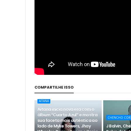
COMPARTILHE ISSO
AITANA
Aitana inicia nova era com o
álbum “Cuarto Azul” e mostra
CHENCHO COR
sua faceta mais autêntica ao
lado de Myke Towers, Jhay
J Balvin, Ch