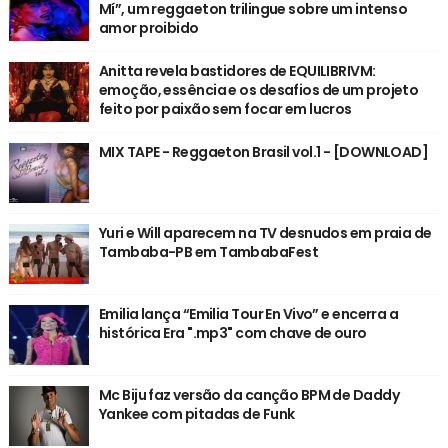
Mí”, um reggaeton trilingue sobre um intenso
amor proibido
Anitta revela bastidores de EQUILIBRIVM:
emoção, essência e os desafios de um projeto
feito por paixão sem focar em lucros
MIX TAPE - Reggaeton Brasil vol.1 - [DOWNLOAD]
Yuri e Will aparecem na TV desnudos em praia de
Tambaba-PB em TambabaFest
Emilia lança “Emilia Tour En Vivo” e encerra a
histórica Era ".mp3" com chave de ouro
Mc Biju faz versão da canção BPM de Daddy
Yankee com pitadas de Funk