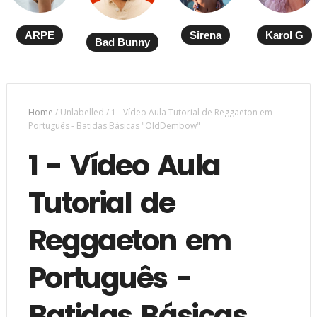
ARPE
Sirena
Karol G
Bad Bunny
Home
/
Unlabelled
/
1 - Vídeo Aula Tutorial de Reggaeton em
Português - Batidas Básicas "OldDembow"
1 - Vídeo Aula
Tutorial de
Reggaeton em
Português -
Batidas Básicas