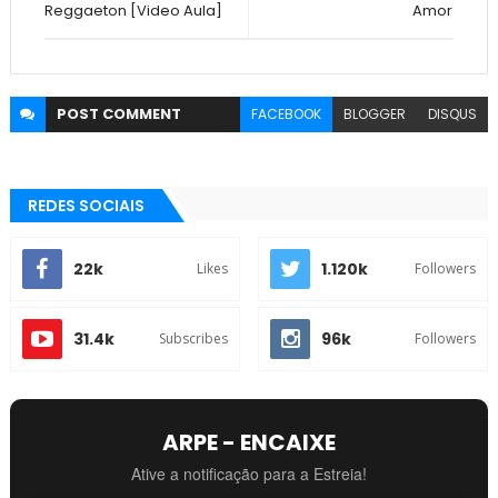
Reggaeton [Video Aula]
Amor
POST
COMMENT
FACEBOOK
BLOGGER
DISQUS
REDES SOCIAIS
22k
1.120k
Likes
Followers
31.4k
96k
Subscribes
Followers
ARPE - ENCAIXE
Ative a notificação para a Estreia!