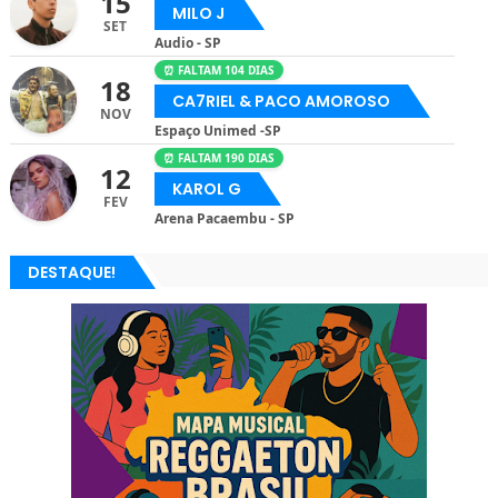
15
MILO J
SET
Audio - SP
⏰ FALTAM 104 DIAS
18
CA7RIEL & PACO AMOROSO
NOV
Espaço Unimed -SP
⏰ FALTAM 190 DIAS
12
KAROL G
FEV
Arena Pacaembu - SP
DESTAQUE!