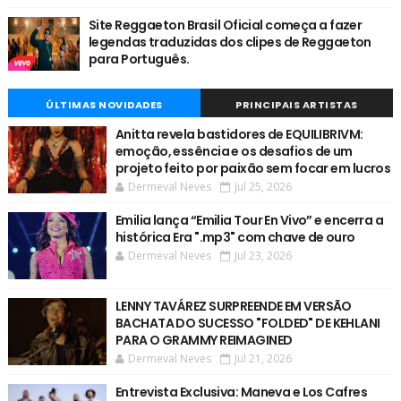
Site Reggaeton Brasil Oficial começa a fazer
legendas traduzidas dos clipes de Reggaeton
para Português.
ÚLTIMAS NOVIDADES
PRINCIPAIS ARTISTAS
Anitta revela bastidores de EQUILIBRIVM:
emoção, essência e os desafios de um
projeto feito por paixão sem focar em lucros
Dermeval Neves
Jul 25, 2026
Emilia lança “Emilia Tour En Vivo” e encerra a
histórica Era ".mp3" com chave de ouro
Dermeval Neves
Jul 23, 2026
LENNY TAVÁREZ SURPREENDE EM VERSÃO
BACHATA DO SUCESSO "FOLDED" DE KEHLANI
PARA O GRAMMY REIMAGINED
Dermeval Neves
Jul 21, 2026
Entrevista Exclusiva: Maneva e Los Cafres