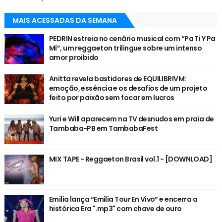
MAIS ACESSADAS DA SEMANA
PEDRIN estreia no cenário musical com “Pa Ti Y Pa
Mí”, um reggaeton trilingue sobre um intenso
amor proibido
Anitta revela bastidores de EQUILIBRIVM:
emoção, essência e os desafios de um projeto
feito por paixão sem focar em lucros
Yuri e Will aparecem na TV desnudos em praia de
Tambaba-PB em TambabaFest
MIX TAPE - Reggaeton Brasil vol.1 - [DOWNLOAD]
Emilia lança “Emilia Tour En Vivo” e encerra a
histórica Era ".mp3" com chave de ouro