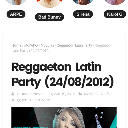
ARPE
Sirena
Karol G
Bad Bunny
Home
/
McPAPO
/
Notícias
/
Reggaeton Latin Party
/
Reggaeton
Latin Party (24/08/2012)
Reggaeton Latin
Party (24/08/2012)
Dermeval Neves
agosto 19, 2012
McPAPO
,
Notícias
,
Reggaeton Latin Party