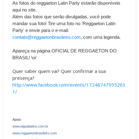
As fotos do reggaeton Latin Party estarão disponíveis
aqui no site.
Além das fotos que serão divulgadas, você pode
mandar sua foto! Tire uma foto no 'Reggaeton Latin
Party' e envie para o e-mail:
contato@reggaetonbrasileiro.com
, com uma legenda.
Apareça na página OFICIAL DE REGGAETON DO
BRASIL! \o/
Quer saber quem vai? Quer confirmar a sua
presença?
http://www.facebook.com/events/17248747955263
1/
Apoio:
www.elguialatino.com.br
www.reggaetonbrasileiro.co
m