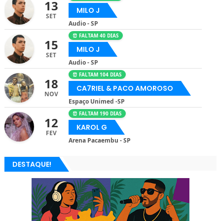
13
MILO J
SET
Audio - SP
⏰ FALTAM 40 DIAS
15
MILO J
SET
Audio - SP
⏰ FALTAM 104 DIAS
18
CA7RIEL & PACO AMOROSO
NOV
Espaço Unimed -SP
⏰ FALTAM 190 DIAS
12
KAROL G
FEV
Arena Pacaembu - SP
DESTAQUE!