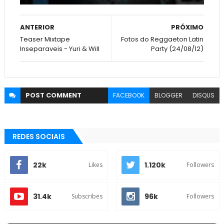
ANTERIOR
PRÓXIMO
Teaser Mixtape
Fotos do Reggaeton Latin
Inseparaveis - Yuri & Will
Party (24/08/12)
POST
COMMENT
FACEBOOK
BLOGGER
DISQUS
REDES SOCIAIS
22k
1.120k
Likes
Followers
31.4k
96k
Subscribes
Followers