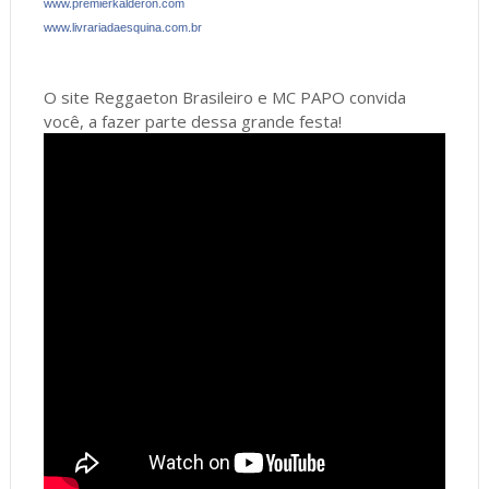
www.premierkalderon.com
www.livrariadaesquina.com.
br
O site Reggaeton Brasileiro e MC PAPO convida
você, a fazer parte dessa grande festa!