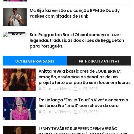
Mc Biju faz versão da canção BPM de Daddy
Yankee com pitadas de Funk
Site Reggaeton Brasil Oficial começa a fazer
legendas traduzidas dos clipes de Reggaeton
para Português.
ÚLTIMAS NOVIDADES
PRINCIPAIS ARTISTAS
Anitta revela bastidores de EQUILIBRIVM:
emoção, essência e os desafios de um
projeto feito por paixão sem focar em lucros
Dermeval Neves
Jul 25, 2026
Emilia lança “Emilia Tour En Vivo” e encerra a
histórica Era ".mp3" com chave de ouro
Dermeval Neves
Jul 23, 2026
LENNY TAVÁREZ SURPREENDE EM VERSÃO