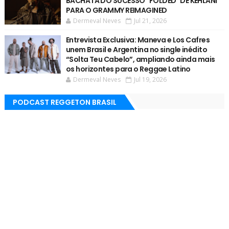
BACHATA DO SUCESSO "FOLDED" DE KEHLANI
PARA O GRAMMY REIMAGINED
Dermeval Neves
Jul 21, 2026
Entrevista Exclusiva: Maneva e Los Cafres
unem Brasil e Argentina no single inédito
“Solta Teu Cabelo”, ampliando ainda mais
os horizontes para o Reggae Latino
Dermeval Neves
Jul 19, 2026
PODCAST REGGETON BRASIL