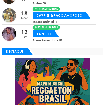
Audio - SP
⏰ FALTAM 102 DIAS
18
CA7RIEL & PACO AMOROSO
NOV
Espaço Unimed -SP
⏰ FALTAM 188 DIAS
12
KAROL G
FEV
Arena Pacaembu - SP
DESTAQUE!