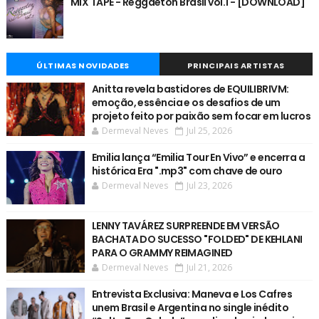
MIX TAPE - Reggaeton Brasil vol.1 - [DOWNLOAD]
ÚLTIMAS NOVIDADES
PRINCIPAIS ARTISTAS
Anitta revela bastidores de EQUILIBRIVM:
emoção, essência e os desafios de um
projeto feito por paixão sem focar em lucros
Dermeval Neves
Jul 25, 2026
Emilia lança “Emilia Tour En Vivo” e encerra a
histórica Era ".mp3" com chave de ouro
Dermeval Neves
Jul 23, 2026
LENNY TAVÁREZ SURPREENDE EM VERSÃO
BACHATA DO SUCESSO "FOLDED" DE KEHLANI
PARA O GRAMMY REIMAGINED
Dermeval Neves
Jul 21, 2026
Entrevista Exclusiva: Maneva e Los Cafres
unem Brasil e Argentina no single inédito