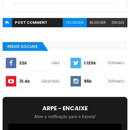
POST
COMMENT
FACEBOOK
BLOGGER
DISQUS
REDES SOCIAIS
22k
1.120k
Likes
Followers
31.4k
96k
Subscribes
Followers
ARPE - ENCAIXE
Ative a notificação para a Estreia!