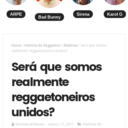
ARPE
Sirena
Karol G
Bad Bunny
Home
/
História do Reggaeton
/
Matérias
/
Será que somos
realmente reggaetoneiros unidos?
Será que somos
realmente
reggaetoneiros
unidos?
Dermeval Neves
março 17, 2011
História do