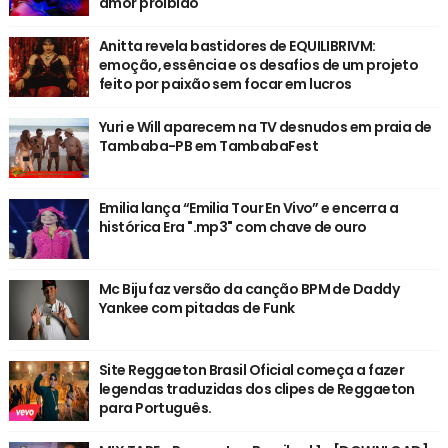
amor proibido
Anitta revela bastidores de EQUILIBRIVM:
emoção, essência e os desafios de um projeto
feito por paixão sem focar em lucros
Yuri e Will aparecem na TV desnudos em praia de
Tambaba-PB em TambabaFest
Emilia lança “Emilia Tour En Vivo” e encerra a
histórica Era ".mp3" com chave de ouro
Mc Biju faz versão da canção BPM de Daddy
Yankee com pitadas de Funk
Site Reggaeton Brasil Oficial começa a fazer
legendas traduzidas dos clipes de Reggaeton
para Português.