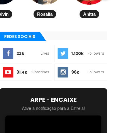
alvin
Rosalía
Anitta
REDES SOCIAIS
22k
1.120k
Likes
Followers
31.4k
96k
Subscribes
Followers
ARPE - ENCAIXE
Ative a notificação para a Estreia!