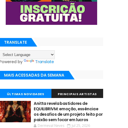
TRANSLATE
Powered by
Translate
MAIS ACESSADAS DA SEMANA
ÚLTIMAS NOVIDADES
PRINCIPAIS ARTISTAS
Anitta revela bastidores de
EQUILIBRIVM: emoção, essência e
os desafios de um projeto feito por
paixão sem focar em lucros
Dermeval Neves
Jul 25, 2026