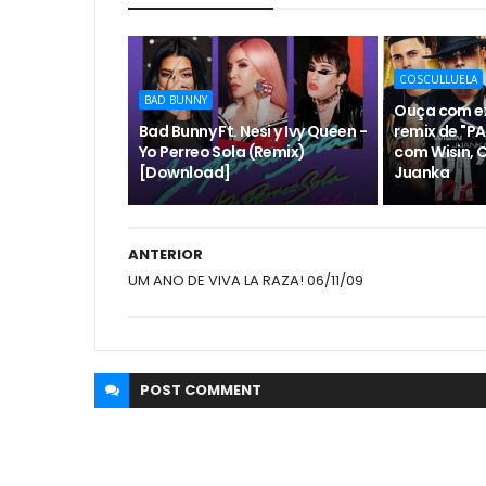
COSCULLUELA
BAD BUNNY
Ouça com ex
Bad Bunny Ft. Nesi y Ivy Queen -
remix de "PA
Yo Perreo Sola (Remix)
com Wisin, C
[Download]
Juanka
ANTERIOR
UM ANO DE VIVA LA RAZA! 06/11/09
POST
COMMENT