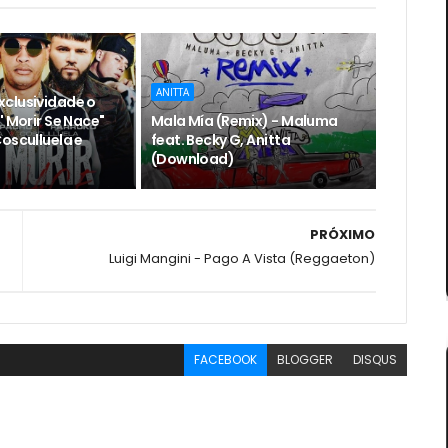
ANITTA
clusividade o
' Morir Se Nace"
Mala Mía (Remix) - Maluma
osculluela e
feat. Becky G, Anitta
(Download)
PRÓXIMO
Luigi Mangini - Pago A Vista (Reggaeton)
FACEBOOK
BLOGGER
DISQUS