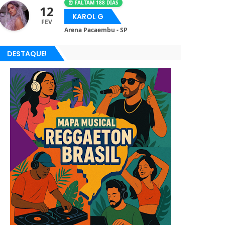
⏰ FALTAM 188 DIAS
12
KAROL G
FEV
Arena Pacaembu - SP
DESTAQUE!