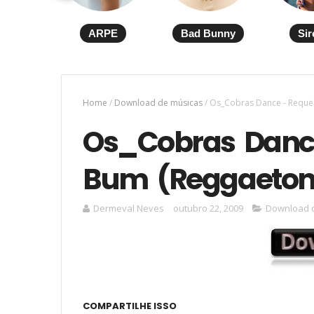
ARPE
Bad Bunny
Sir
Home
/
Download de músicas
/
Os_Cobras Dance - Reque
Os_Cobras Danc
Bum (Reggaeton
Dermeval Neves
outubro 22, 2009
Download 
COMPARTILHE ISSO