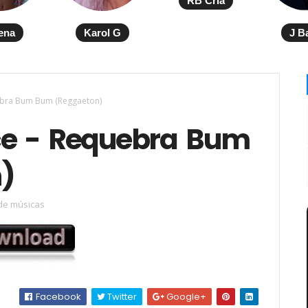
RB Cria
ena
Karol G
J B
bra Bum Bum (Reggaeton)
e - Requebra Bum
)
de músicas
Facebook
Twitter
Google+