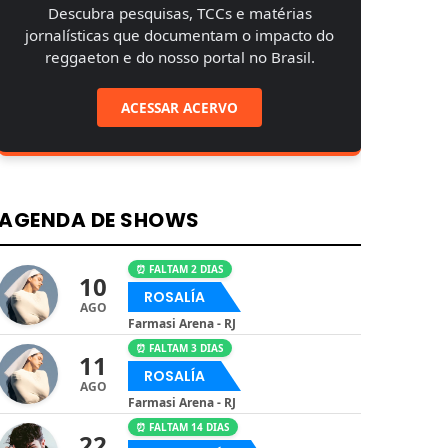
Descubra pesquisas, TCCs e matérias
jornalísticas que documentam o impacto do
reggaeton e do nosso portal no Brasil.
ACESSAR ACERVO
AGENDA DE SHOWS
⏰ FALTAM 2 DIAS
10
ROSALÍA
AGO
Farmasi Arena - RJ
⏰ FALTAM 3 DIAS
11
ROSALÍA
AGO
Farmasi Arena - RJ
⏰ FALTAM 14 DIAS
22