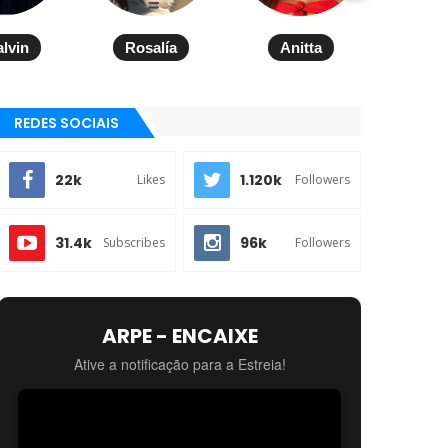
alvin
Rosalía
Anitta
REDES SOCIAIS
22k
1.120k
Likes
Followers
31.4k
96k
Subscribes
Followers
ARPE - ENCAIXE
Ative a notificação para a Estreia!