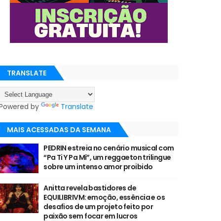
TRANSLATE
Powered by
Translate
MAIS ACESSADAS DA SEMANA
PEDRIN estreia no cenário musical com
“Pa Ti Y Pa Mí”, um reggaeton trilingue
sobre um intenso amor proibido
Anitta revela bastidores de
EQUILIBRIVM: emoção, essência e os
desafios de um projeto feito por
paixão sem focar em lucros