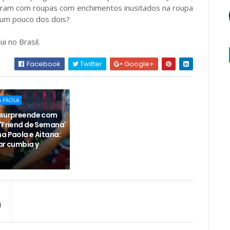
ceram com roupas com enchimentos inusitados na roupa
 um pouco dos dois?
i no Brasil.
Facebook
Twitter
Google+
A PAOLA
 surpreende com
 'Friend de Semana'
a Paola e Aitana:
ar cumbia y
l