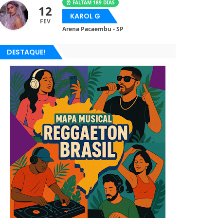
⏰ FALTAM 189 DIAS
12
KAROL G
FEV
Arena Pacaembu - SP
DESTAQUE!