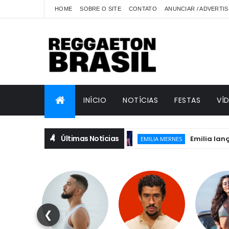
HOME
SOBRE O SITE
CONTATO
ANUNCIAR / ADVERTIS
INÍCIO
NOTÍCIAS
FESTAS
VÍ
Últimas Notícias
Emilia lança “Emili
EMILIA MERNES
❮