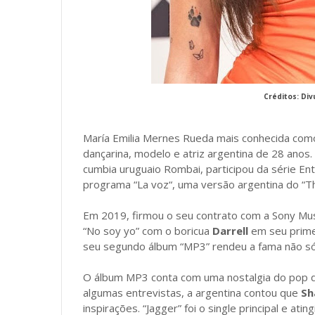
Créditos: Di
María Emilia Mernes Rueda mais conhecida co
dançarina, ⁣modelo e atriz argentina de 28 anos.
cumbia uruguaio Rombai, participou da série E
programa “La voz“, uma versão argentina do “Th
Em 2019, firmou o seu contrato com a Sony Music
“No soy yo” com o boricua
Darrell
em seu prime
seu segundo álbum “MP3” rendeu a fama não só
O álbum MP3 conta com uma nostalgia do pop d
algumas entrevistas, a argentina contou que
Sh
inspirações. “Jagger” foi o single principal e at