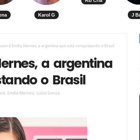
RB Cria
ena
Karol G
J B
uem é Emilia Mernes, a argentina que está conquistando o Brasil
ernes, a argentina
tando o Brasil
sil
,
Emilia Mernes
,
Luíza Sonza