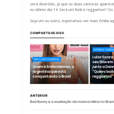
será divertido, já que as duas cantoras apare
no último dia 14. Será um funk e reggaeton? Ou
Seja um ou outro, esperamos ver mais Emilia aqu
COMPARTILHE ISSO
AITANA E DANN
Luíza Sonza
#REGGAETONBRASIL
seu flow em
Quem é Emilia Mernes, a
junto a Dann
argentina que está
"Quiero bail
conquistando o Brasil
reggaeton"
ANTERIOR
Bad Bunny e a aceitação da música latina no Brasi