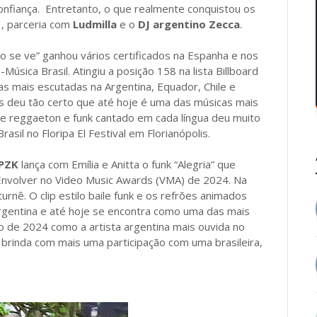
confiança. Entretanto, o que realmente conquistou os
 , parceria com
Ludmilla
e o
DJ argentino Zecca
.
o se ve” ganhou vários certificados na Espanha e nos
Música Brasil. Atingiu a posição 158 na lista Billboard
cas mais escutadas na Argentina, Equador, Chile e
s deu tão certo que até hoje é uma das músicas mais
de reggaeton e funk cantado em cada língua deu muito
asil no Floripa El Festival em Florianópolis.
 PZK
lança com Emília e Anitta o funk “Alegria” que
Envolver no Video Music Awards (VMA) de 2024. Na
urnê. O clip estilo baile funk e os refrões animados
Argentina e até hoje se encontra como uma das mais
no de 2024 como a artista argentina mais ouvida no
s brinda com mais uma participação com uma brasileira,