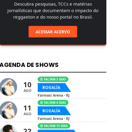
Descubra pesquisas, TCCs e matérias
jornalísticas que documentam o impacto do
reggaeton e do nosso portal no Brasil.
ACESSAR ACERVO
AGENDA DE SHOWS
⏰ FALTAM 3 DIAS
10
ROSALÍA
AGO
Farmasi Arena - RJ
⏰ FALTAM 4 DIAS
11
ROSALÍA
AGO
Farmasi Arena - RJ
⏰ FALTAM 15 DIAS
22