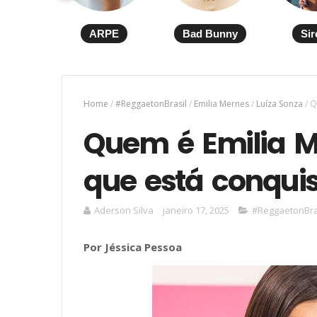
ARPE
Bad Bunny
Sir
Home
/
#ReggaetonBrasil
/
Emilia Mernes
/
Luíza Sonza
/
Q
Quem é Emilia M
que está conquis
Aderson Silva
janeiro 17, 2025
#ReggaetonBra
Por Jéssica Pessoa