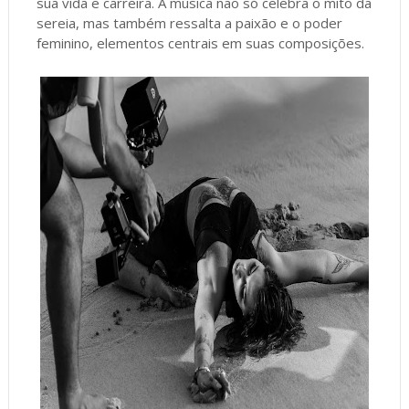
sua vida e carreira. A música não só celebra o mito da
sereia, mas também ressalta a paixão e o poder
feminino, elementos centrais em suas composições.