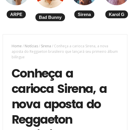
ARPE
Sirena
Karol G
Bad Bunny
Home
/
Notícias
/
Sirena
/
Conheça a carioca Sirena, a nova
aposta do Reggaeton brasileiro que lançará seu primeiro álbum
bilíngue
Conheça a
carioca Sirena, a
nova aposta do
Reggaeton