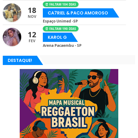
⏰ FALTAM 104 DIAS
18
CA7RIEL & PACO AMOROSO
NOV
Espaço Unimed -SP
⏰ FALTAM 190 DIAS
12
KAROL G
FEV
Arena Pacaembu - SP
DESTAQUE!