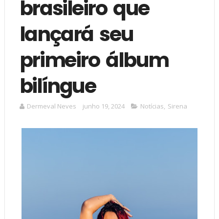
brasileiro que
lançará seu
primeiro álbum
bilíngue
Dermeval Neves
junho 19, 2024
Notícias
,
Sirena