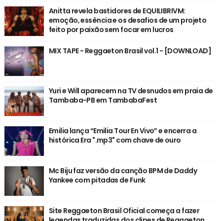
Anitta revela bastidores de EQUILIBRIVM:
emoção, essência e os desafios de um projeto
feito por paixão sem focar em lucros
MIX TAPE - Reggaeton Brasil vol.1 - [DOWNLOAD]
Yuri e Will aparecem na TV desnudos em praia de
Tambaba-PB em TambabaFest
Emilia lança “Emilia Tour En Vivo” e encerra a
histórica Era ".mp3" com chave de ouro
Mc Biju faz versão da canção BPM de Daddy
Yankee com pitadas de Funk
Site Reggaeton Brasil Oficial começa a fazer
legendas traduzidas dos clipes de Reggaeton