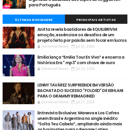
para Português.
ÚLTIMAS NOVIDADES
PRINCIPAIS ARTISTAS
Anitta revela bastidores de EQUILIBRIVM:
emoção, essência e os desafios de um
projeto feito por paixão sem focar em lucros
Dermeval Neves
Jul 25, 2026
Emilia lança “Emilia Tour En Vivo” e encerra a
histórica Era ".mp3" com chave de ouro
Dermeval Neves
Jul 23, 2026
LENNY TAVÁREZ SURPREENDE EM VERSÃO
BACHATA DO SUCESSO "FOLDED" DE KEHLANI
PARA O GRAMMY REIMAGINED
Dermeval Neves
Jul 21, 2026
Entrevista Exclusiva: Maneva e Los Cafres
unem Brasil e Argentina no single inédito
“Solta Teu Cabelo”, ampliando ainda mais
os horizontes para o Reggae Latino