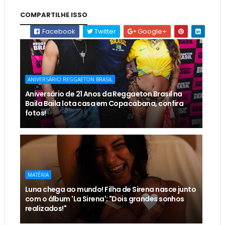
COMPARTILHE ISSO
Facebook
Twitter
Google+
ANIVERSÁRIO REGGAETON BRASIL
Aniversário de 21 Anos da Reggaeton Brasil na
Baila Baila lota casa em Copacabana, confira
fotos!
MATÉRIA
Luna chega ao mundo! Filha de Sirena nasce junto
com o álbum 'La Sirena': "Dois grandes sonhos
realizados!"