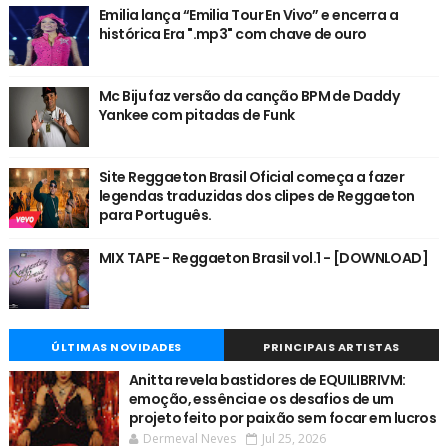
Emilia lança “Emilia Tour En Vivo” e encerra a
histórica Era ".mp3" com chave de ouro
Mc Biju faz versão da canção BPM de Daddy
Yankee com pitadas de Funk
Site Reggaeton Brasil Oficial começa a fazer
legendas traduzidas dos clipes de Reggaeton
para Português.
MIX TAPE - Reggaeton Brasil vol.1 - [DOWNLOAD]
ÚLTIMAS NOVIDADES
PRINCIPAIS ARTISTAS
Anitta revela bastidores de EQUILIBRIVM:
emoção, essência e os desafios de um
projeto feito por paixão sem focar em lucros
Dermeval Neves
Jul 25, 2026