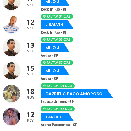
MILO J
SET
Rock In Rio - RJ
⏰ FALTAM 34 DIAS
12
J BALVIN
SET
Rock In Rio - RJ
⏰ FALTAM 35 DIAS
13
MILO J
SET
Audio - SP
⏰ FALTAM 37 DIAS
15
MILO J
SET
Audio - SP
⏰ FALTAM 101 DIAS
18
CA7RIEL & PACO AMOROSO
NOV
Espaço Unimed -SP
⏰ FALTAM 187 DIAS
12
KAROL G
FEV
Arena Pacaembu - SP