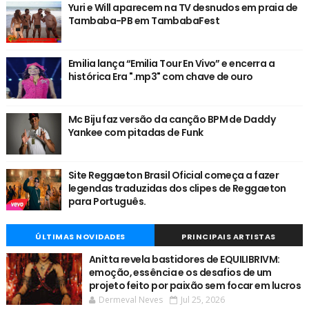
Yuri e Will aparecem na TV desnudos em praia de
Tambaba-PB em TambabaFest
Emilia lança “Emilia Tour En Vivo” e encerra a
histórica Era ".mp3" com chave de ouro
Mc Biju faz versão da canção BPM de Daddy
Yankee com pitadas de Funk
Site Reggaeton Brasil Oficial começa a fazer
legendas traduzidas dos clipes de Reggaeton
para Português.
ÚLTIMAS NOVIDADES
PRINCIPAIS ARTISTAS
Anitta revela bastidores de EQUILIBRIVM:
emoção, essência e os desafios de um
projeto feito por paixão sem focar em lucros
Dermeval Neves
Jul 25, 2026