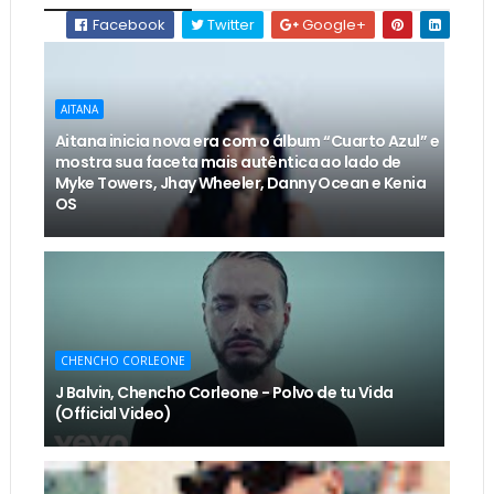
Facebook
Twitter
Google+
AITANA
Aitana inicia nova era com o álbum “Cuarto Azul” e
mostra sua faceta mais autêntica ao lado de
Myke Towers, Jhay Wheeler, Danny Ocean e Kenia
OS
CHENCHO CORLEONE
J Balvin, Chencho Corleone - Polvo de tu Vida
(Official Video)