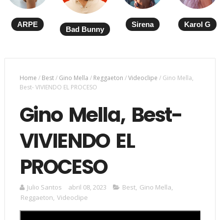
ARPE
Sirena
Karol G
Bad Bunny
Home
/
Best
/
Gino Mella
/
Reggaeton
/
Videoclipe
/
Gino Mella,
Best- VIVIENDO EL PROCESO
Gino Mella, Best-
VIVIENDO EL
PROCESO
Julio Santos
abril 08, 2023
Best
,
Gino Mella
,
Reggaeton
,
Videoclipe