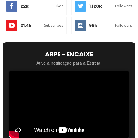
22k
1.120k
Likes
Followers
31.4k
96k
Subscribes
Followers
ARPE - ENCAIXE
Ative a notificação para a Estreia!