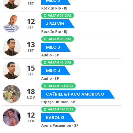
MILO J
SET
Rock In Rio - RJ
⏰ FALTAM 37 DIAS
12
J BALVIN
SET
Rock In Rio - RJ
⏰ FALTAM 38 DIAS
13
MILO J
SET
Audio - SP
⏰ FALTAM 40 DIAS
15
MILO J
SET
Audio - SP
⏰ FALTAM 104 DIAS
18
CA7RIEL & PACO AMOROSO
NOV
Espaço Unimed -SP
⏰ FALTAM 190 DIAS
12
KAROL G
FEV
Arena Pacaembu - SP