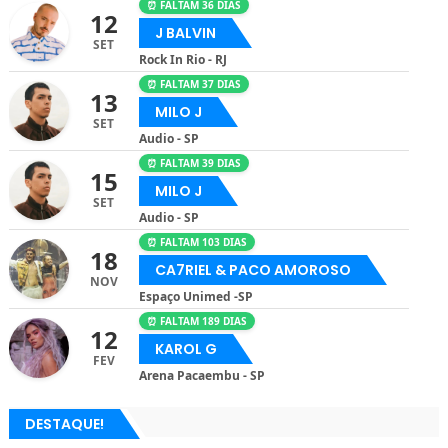
⏰ FALTAM 36 DIAS
12
J BALVIN
SET
Rock In Rio - RJ
⏰ FALTAM 37 DIAS
13
MILO J
SET
Audio - SP
⏰ FALTAM 39 DIAS
15
MILO J
SET
Audio - SP
⏰ FALTAM 103 DIAS
18
CA7RIEL & PACO AMOROSO
NOV
Espaço Unimed -SP
⏰ FALTAM 189 DIAS
12
KAROL G
FEV
Arena Pacaembu - SP
DESTAQUE!