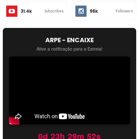
31.4k
96k
Subscribes
Followers
ARPE - ENCAIXE
Ative a notificação para a Estreia!
0d 23h 29m 52s