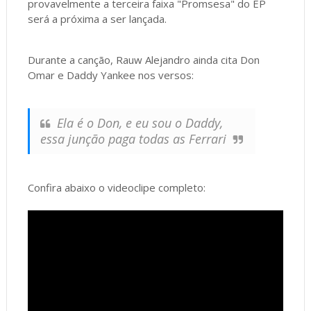
provavelmente a terceira faixa "Promsesa" do EP
será a próxima a ser lançada.
Durante a canção, Rauw Alejandro ainda cita Don
Omar e Daddy Yankee nos versos:
Ela é o Don, e eu sou o Daddy,
essa junção paga todas as Ferrari
Confira abaixo o videoclipe completo: