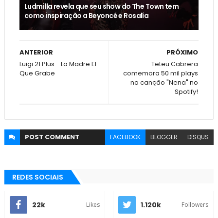
Ludmilla revela que seu show do The Town tem
como inspiração a Beyoncé e Rosalía
ANTERIOR
PRÓXIMO
Luigi 21 Plus - La Madre El
Teteu Cabrera
Que Grabe
comemora 50 mil plays
na canção "Nena" no
Spotify!
POST
COMMENT
FACEBOOK
BLOGGER
DISQUS
REDES SOCIAIS
22k
1.120k
Likes
Followers