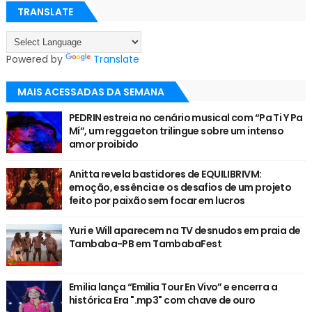
TRANSLATE
Powered by
Translate
MAIS ACESSADAS DA SEMANA
PEDRIN estreia no cenário musical com “Pa Ti Y Pa
Mí”, um reggaeton trilingue sobre um intenso
amor proibido
Anitta revela bastidores de EQUILIBRIVM:
emoção, essência e os desafios de um projeto
feito por paixão sem focar em lucros
Yuri e Will aparecem na TV desnudos em praia de
Tambaba-PB em TambabaFest
Emilia lança “Emilia Tour En Vivo” e encerra a
histórica Era ".mp3" com chave de ouro