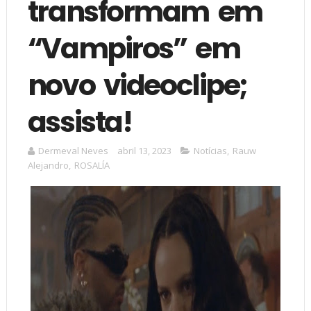
transformam em
“Vampiros” em
novo videoclipe;
assista!
Dermeval Neves
abril 13, 2023
Notícias
,
Rauw
Alejandro
,
ROSALÍA