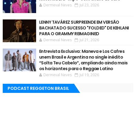
Dermeval Neves
Jul 23, 2026
LENNY TAVÁREZ SURPREENDE EM VERSÃO
BACHATA DO SUCESSO "FOLDED" DE KEHLANI
PARA O GRAMMY REIMAGINED
Dermeval Neves
Jul 21, 2026
Entrevista Exclusiva: Maneva e Los Cafres
unem Brasil e Argentina no single inédito
“Solta Teu Cabelo”, ampliando ainda mais
os horizontes para o Reggae Latino
Dermeval Neves
Jul 19, 2026
PODCAST REGGETON BRASIL