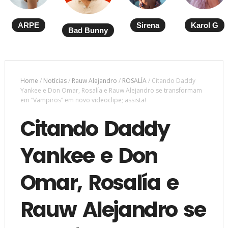
ARPE
Sirena
Karol G
Bad Bunny
Home
/
Notícias
/
Rauw Alejandro
/
ROSALÍA
/
Citando Daddy
Yankee e Don Omar, Rosalía e Rauw Alejandro se transformam
em “Vampiros” em novo videoclipe; assista!
Citando Daddy
Yankee e Don
Omar, Rosalía e
Rauw Alejandro se