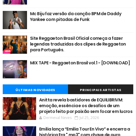
Mc Biju faz versão da canção BPM de Daddy
Yankee com pitadas de Funk
Site Reggaeton Brasil Oficial começa a fazer
legendas traduzidas dos clipes de Reggaeton
para Português.
MIX TAPE - Reggaeton Brasil vol.1 - [DOWNLOAD]
ÚLTIMAS NOVIDADES
PRINCIPAIS ARTISTAS
Anitta revela bastidores de EQUILIBRIVM:
emoção, essência e os desafios de um
projeto feito por paixão sem focar em lucros
Dermeval Neves
Jul 25, 2026
Emilia lança “Emilia Tour En Vivo” e encerra a
histórica Era ".mp3" com chave de ouro