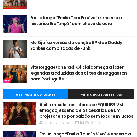
Emilia lança “Emilia Tour En Vivo” e encerra a
histórica Era ".mp3" com chave de ouro
Mc Biju faz versão da canção BPM de Daddy
Yankee com pitadas de Funk
Site Reggaeton Brasil Oficial começa a fazer
legendas traduzidas dos clipes de Reggaeton
para Português.
ÚLTIMAS NOVIDADES
PRINCIPAIS ARTISTAS
Anitta revela bastidores de EQUILIBRIVM:
emoção, essência e os desafios de um
projeto feito por paixão sem focar em lucros
Dermeval Neves
Jul 25, 2026
Emilia lança “Emilia Tour En Vivo” e encerra a