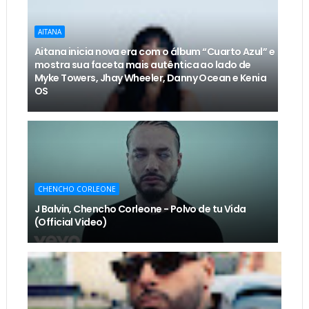
AITANA
Aitana inicia nova era com o álbum “Cuarto Azul” e
mostra sua faceta mais autêntica ao lado de
Myke Towers, Jhay Wheeler, Danny Ocean e Kenia
OS
CHENCHO CORLEONE
J Balvin, Chencho Corleone - Polvo de tu Vida
(Official Video)