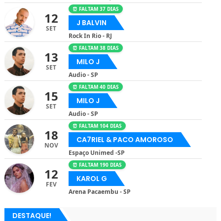
⏰ FALTAM 37 DIAS
12
J BALVIN
SET
Rock In Rio - RJ
⏰ FALTAM 38 DIAS
13
MILO J
SET
Audio - SP
⏰ FALTAM 40 DIAS
15
MILO J
SET
Audio - SP
⏰ FALTAM 104 DIAS
18
CA7RIEL & PACO AMOROSO
NOV
Espaço Unimed -SP
⏰ FALTAM 190 DIAS
12
KAROL G
FEV
Arena Pacaembu - SP
DESTAQUE!