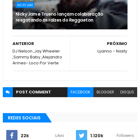
NICKY JAM
Nicky Jam e Trueno lançam colaboração
resgatando as raízes do Reggaeton
ANTERIOR
PRÓXIMO
DJ Nelson ,Jay Wheeler
Lyanno - Nasty
,Sammy Baby ,Alejandro
Armes- Loco Por Verte
POST
COMMENT
FACEBOOK
BLOGGER
DISQUS
REDES SOCIAIS
22k
1.120k
Likes
Followers