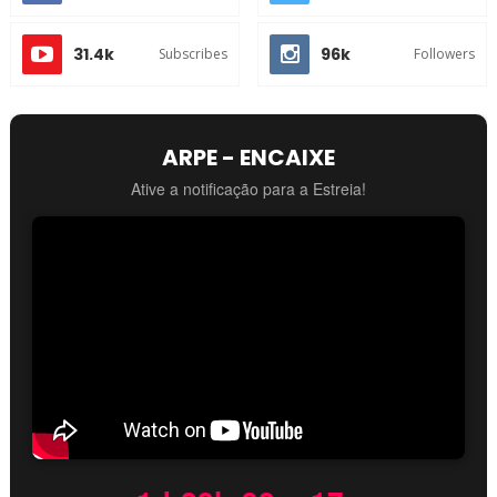
31.4k
96k
Subscribes
Followers
ARPE - ENCAIXE
Ative a notificação para a Estreia!