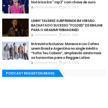
histórica Era ".mp3" com chave de ouro
Dermeval Neves
Jul 23, 2026
LENNY TAVÁREZ SURPREENDE EM VERSÃO
BACHATA DO SUCESSO "FOLDED" DE KEHLANI
PARA O GRAMMY REIMAGINED
Dermeval Neves
Jul 21, 2026
Entrevista Exclusiva: Maneva e Los Cafres
unem Brasil e Argentina no single inédito
“Solta Teu Cabelo”, ampliando ainda mais
os horizontes para o Reggae Latino
Dermeval Neves
Jul 19, 2026
PODCAST REGGETON BRASIL