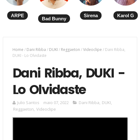
ARPE
Sirena
Karol G
Bad Bunny
Home
/
Dani Ribba
/
DUKI
/
Reggaeton
/
Videoclipe
/
Dani Ribba,
DUKI - Lo Olvidaste
Dani Ribba, DUKI -
Lo Olvidaste
Julio Santos
maio 07, 2022
Dani Ribba
,
DUKI
,
Reggaeton
,
Videoclipe