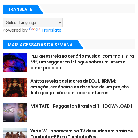
TRANSLATE
Powered by
Translate
MAIS ACESSADAS DA SEMANA
PEDRIN estreia no cenário musical com “Pa Ti Y Pa
Mí”, um reggaeton trilingue sobre um intenso
amor proibido
Anitta revela bastidores de EQUILIBRIVM:
emoção, essência e os desafios de um projeto
feito por paixão sem focar em lucros
MIX TAPE - Reggaeton Brasil vol.1 - [DOWNLOAD]
Yuri e Will aparecem na TV desnudos em praia de
Tambaba-PB em TambabaFest