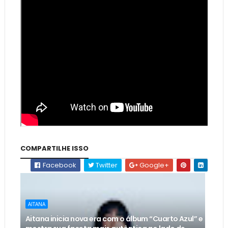
COMPARTILHE ISSO
Facebook
Twitter
Google+
AITANA
Aitana inicia nova era com o álbum “Cuarto Azul” e