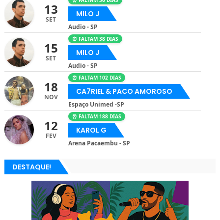
⏰ FALTAM 36 DIAS
13
MILO J
SET
Audio - SP
⏰ FALTAM 38 DIAS
15
MILO J
SET
Audio - SP
⏰ FALTAM 102 DIAS
18
CA7RIEL & PACO AMOROSO
NOV
Espaço Unimed -SP
⏰ FALTAM 188 DIAS
12
KAROL G
FEV
Arena Pacaembu - SP
DESTAQUE!