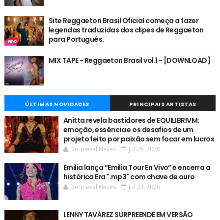
Site Reggaeton Brasil Oficial começa a fazer
legendas traduzidas dos clipes de Reggaeton
para Português.
MIX TAPE - Reggaeton Brasil vol.1 - [DOWNLOAD]
ÚLTIMAS NOVIDADES
PRINCIPAIS ARTISTAS
Anitta revela bastidores de EQUILIBRIVM:
emoção, essência e os desafios de um
projeto feito por paixão sem focar em lucros
Dermeval Neves
Jul 25, 2026
Emilia lança “Emilia Tour En Vivo” e encerra a
histórica Era ".mp3" com chave de ouro
Dermeval Neves
Jul 23, 2026
LENNY TAVÁREZ SURPREENDE EM VERSÃO