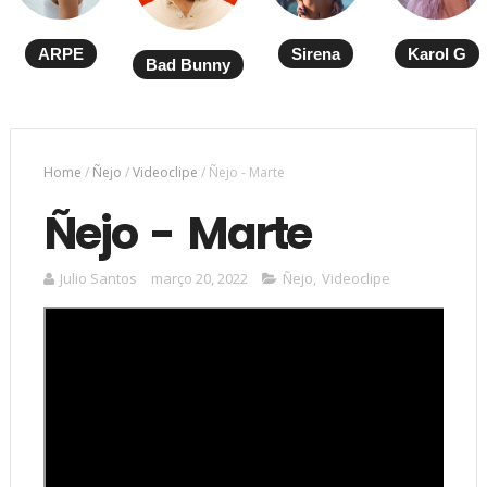
ARPE
Sirena
Karol G
Bad Bunny
Home
/
Ñejo
/
Videoclipe
/
Ñejo - Marte
Ñejo - Marte
Julio Santos
março 20, 2022
Ñejo
,
Videoclipe