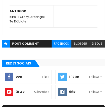
ANTERIOR
Kiko El Crazy, Arcangel -
Te Dóblate
POST
COMMENT
FACEBOOK
BLOGGER
DISQUS
REDES SOCIAIS
22k
1.120k
Likes
Followers
31.4k
96k
Subscribes
Followers