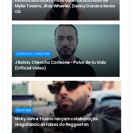
mostra sua faceta mais autêntica ao lado de
Myke Towers, Jhay Wheeler, Danny Ocean e Kenia
OS
CHENCHO CORLEONE
J Balvin, Chencho Corleone - Polvo de tu Vida
(Official Video)
NICKY JAM
Nicky Jam e Trueno lançam colaboração
resgatando as raízes do Reggaeton