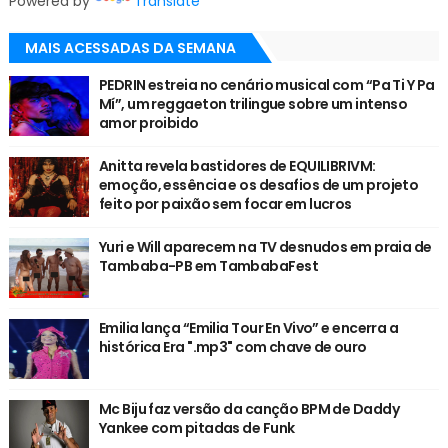
Powered by
Translate
MAIS ACESSADAS DA SEMANA
PEDRIN estreia no cenário musical com “Pa Ti Y Pa
Mí”, um reggaeton trilingue sobre um intenso
amor proibido
Anitta revela bastidores de EQUILIBRIVM:
emoção, essência e os desafios de um projeto
feito por paixão sem focar em lucros
Yuri e Will aparecem na TV desnudos em praia de
Tambaba-PB em TambabaFest
Emilia lança “Emilia Tour En Vivo” e encerra a
histórica Era ".mp3" com chave de ouro
Mc Biju faz versão da canção BPM de Daddy
Yankee com pitadas de Funk