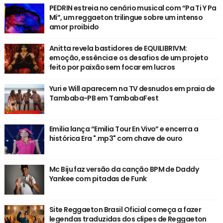
PEDRIN estreia no cenário musical com “Pa Ti Y Pa
Mí”, um reggaeton trilingue sobre um intenso
amor proibido
Anitta revela bastidores de EQUILIBRIVM:
emoção, essência e os desafios de um projeto
feito por paixão sem focar em lucros
Yuri e Will aparecem na TV desnudos em praia de
Tambaba-PB em TambabaFest
Emilia lança “Emilia Tour En Vivo” e encerra a
histórica Era ".mp3" com chave de ouro
Mc Biju faz versão da canção BPM de Daddy
Yankee com pitadas de Funk
Site Reggaeton Brasil Oficial começa a fazer
legendas traduzidas dos clipes de Reggaeton