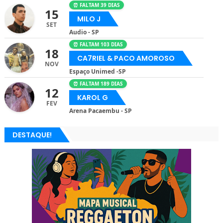
⏰ FALTAM 39 DIAS
15
MILO J
SET
Audio - SP
⏰ FALTAM 103 DIAS
18
CA7RIEL & PACO AMOROSO
NOV
Espaço Unimed -SP
⏰ FALTAM 189 DIAS
12
KAROL G
FEV
Arena Pacaembu - SP
DESTAQUE!