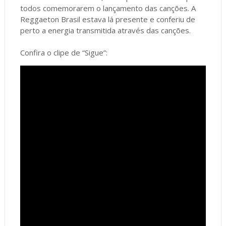
todos comemorarem o lançamento das canções. A
Reggaeton Brasil estava lá presente e conferiu de
perto a energia transmitida através das canções.
Confira o clipe de “Sigue”: