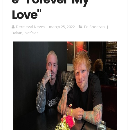
Love"
Dermeval Neves
março 25, 2022
Ed Sheeran
,
J
Balvin
,
Notícias