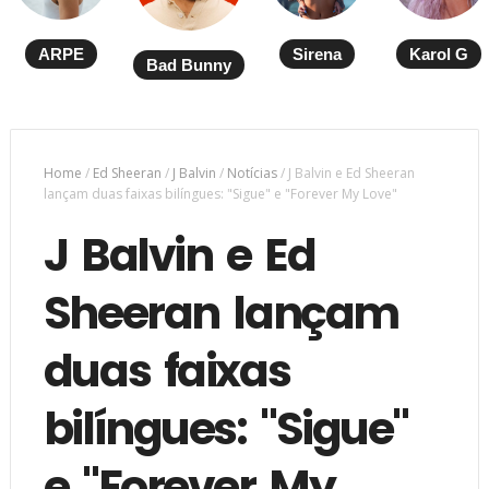
ARPE
Sirena
Karol G
Bad Bunny
Home
/
Ed Sheeran
/
J Balvin
/
Notícias
/
J Balvin e Ed Sheeran
lançam duas faixas bilíngues: "Sigue" e "Forever My Love"
J Balvin e Ed
Sheeran lançam
duas faixas
bilíngues: "Sigue"
e "Forever My