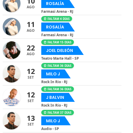
10
ROSALÍA
AGO
Farmasi Arena - RJ
⏰ FALTAM 4 DIAS
11
ROSALÍA
AGO
Farmasi Arena - RJ
⏰ FALTAM 15 DIAS
22
JOEL DELEÓN
AGO
Teatro Marte Hall - SP
⏰ FALTAM 36 DIAS
12
MILO J
SET
Rock In Rio - RJ
⏰ FALTAM 36 DIAS
12
J BALVIN
SET
Rock In Rio - RJ
⏰ FALTAM 37 DIAS
13
MILO J
SET
Audio - SP