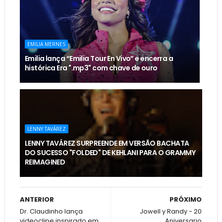
EMILIA MERNES
Emilia lança “Emilia Tour En Vivo” e encerra a
histórica Era ".mp3" com chave de ouro
LENNY TAVÁREZ
LENNY TAVÁREZ SURPREENDE EM VERSÃO BACHATA
DO SUCESSO "FOLDED" DE KEHLANI PARA O GRAMMY
REIMAGINED
ANTERIOR
PRÓXIMO
Dr. Claudinho lança
Jowell y Randy - 20
videoclipe inspirado em
Aniversario