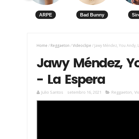
ARPE
Bad Bunny
Sir
Home
/
Reggaeton
/
Videoclipe
/
Jawy Méndez, You Andy, L
Jawy Méndez, Yo
- La Espera
Julio Santos
setembro 16, 2021
Reggaeton
,
Vi