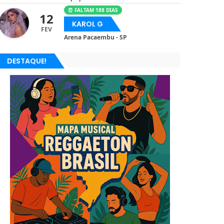
⏰ FALTAM 188 DIAS
12
KAROL G
FEV
Arena Pacaembu - SP
DESTAQUE!