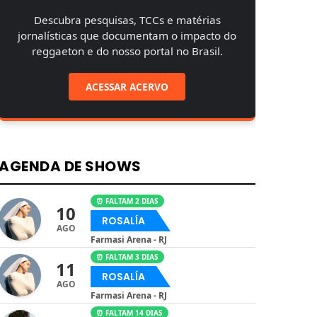
Descubra pesquisas, TCCs e matérias
jornalísticas que documentam o impacto do
reggaeton e do nosso portal no Brasil.
ACESSAR ACERVO
AGENDA DE SHOWS
⏰ FALTAM 2 DIAS
10
ROSALÍA
AGO
Farmasi Arena - RJ
⏰ FALTAM 3 DIAS
11
ROSALÍA
AGO
Farmasi Arena - RJ
⏰ FALTAM 14 DIAS