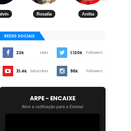
alvin
Rosalía
Anitta
REDES SOCIAIS
22k
1.120k
Likes
Followers
31.4k
96k
Subscribes
Followers
ARPE - ENCAIXE
Ative a notificação para a Estreia!