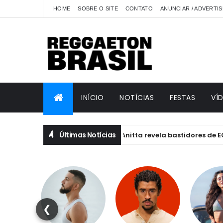
HOME
SOBRE O SITE
CONTATO
ANUNCIAR / ADVERTIS
INÍCIO
NOTÍCIAS
FESTAS
VÍ
Últimas Notícias
Anitta revela bastidores de EQUILIBR
ANITTA
❮