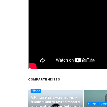
COMPARTILHE ISSO
AITANA
Aitana inicia nova era com o
álbum “Cuarto Azul” e mostra
CHENCHO COR
sua faceta mais autêntica ao