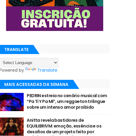
TRANSLATE
Powered by
Translate
MAIS ACESSADAS DA SEMANA
PEDRIN estreia no cenário musical com
“Pa Ti Y Pa Mí”, um reggaeton trilingue
sobre um intenso amor proibido
Anitta revela bastidores de
EQUILIBRIVM: emoção, essência e os
desafios de um projeto feito por