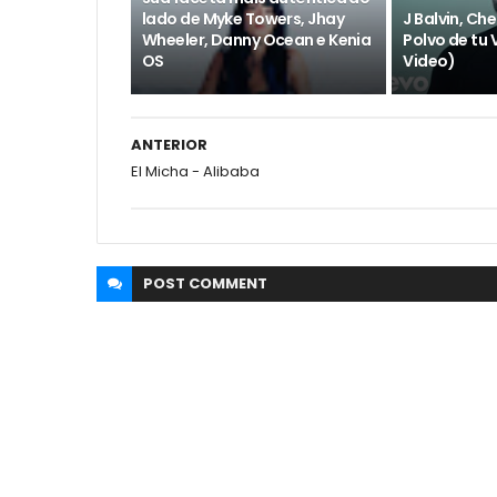
lado de Myke Towers, Jhay
J Balvin, Ch
Wheeler, Danny Ocean e Kenia
Polvo de tu V
OS
Video)
ANTERIOR
El Micha - Alibaba
POST
COMMENT