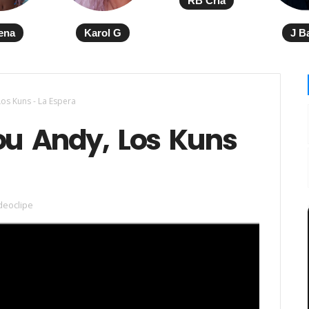
RB Cria
ena
Karol G
J B
os Kuns - La Espera
u Andy, Los Kuns
deoclipe