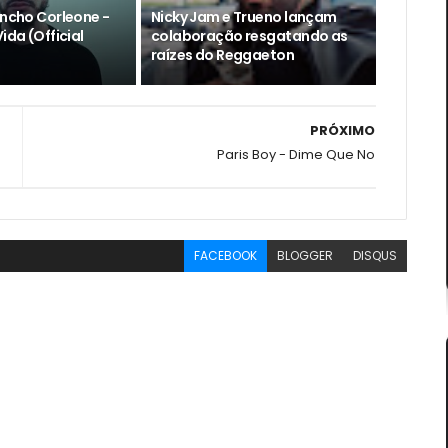
encho Corleone -
Nicky Jam e Trueno lançam
ida (Official
colaboração resgatando as
raízes do Reggaeton
PRÓXIMO
Paris Boy - Dime Que No
FACEBOOK
BLOGGER
DISQUS