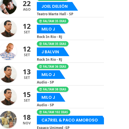
22
JOEL DELEÓN
AGO
Teatro Marte Hall - SP
⏰ FALTAM 35 DIAS
12
MILO J
SET
Rock In Rio - RJ
⏰ FALTAM 35 DIAS
12
J BALVIN
SET
Rock In Rio - RJ
⏰ FALTAM 36 DIAS
13
MILO J
SET
Audio - SP
⏰ FALTAM 38 DIAS
15
MILO J
SET
Audio - SP
⏰ FALTAM 102 DIAS
18
CA7RIEL & PACO AMOROSO
NOV
Espaço Unimed -SP