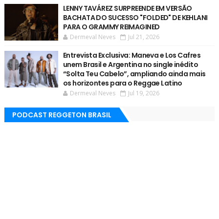
LENNY TAVÁREZ SURPREENDE EM VERSÃO
BACHATA DO SUCESSO "FOLDED" DE KEHLANI
PARA O GRAMMY REIMAGINED
Dermeval Neves
Jul 21, 2026
Entrevista Exclusiva: Maneva e Los Cafres
unem Brasil e Argentina no single inédito
“Solta Teu Cabelo”, ampliando ainda mais
os horizontes para o Reggae Latino
Dermeval Neves
Jul 19, 2026
PODCAST REGGETON BRASIL