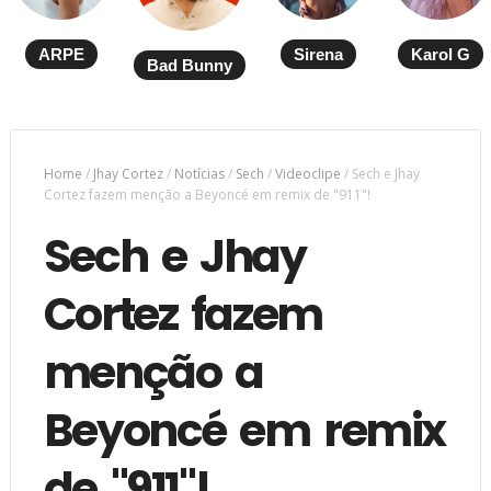
ARPE
Sirena
Karol G
Bad Bunny
Home
/
Jhay Cortez
/
Notícias
/
Sech
/
Videoclipe
/
Sech e Jhay
Cortez fazem menção a Beyoncé em remix de "911"!
Sech e Jhay
Cortez fazem
menção a
Beyoncé em remix
de "911"!