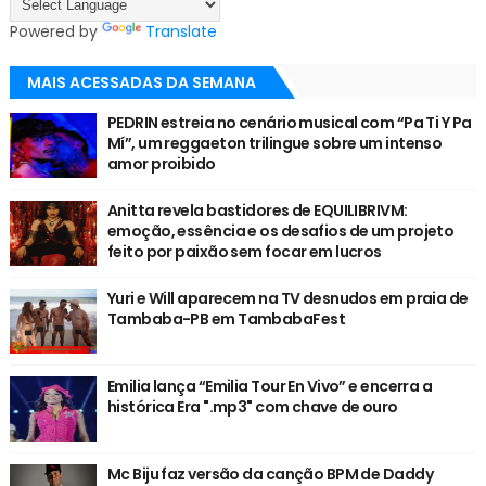
Powered by
Translate
MAIS ACESSADAS DA SEMANA
PEDRIN estreia no cenário musical com “Pa Ti Y Pa
Mí”, um reggaeton trilingue sobre um intenso
amor proibido
Anitta revela bastidores de EQUILIBRIVM:
emoção, essência e os desafios de um projeto
feito por paixão sem focar em lucros
Yuri e Will aparecem na TV desnudos em praia de
Tambaba-PB em TambabaFest
Emilia lança “Emilia Tour En Vivo” e encerra a
histórica Era ".mp3" com chave de ouro
Mc Biju faz versão da canção BPM de Daddy