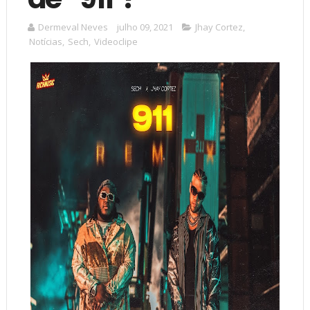
Dermeval Neves
julho 09, 2021
Jhay Cortez
,
Notícias
,
Sech
,
Videoclipe