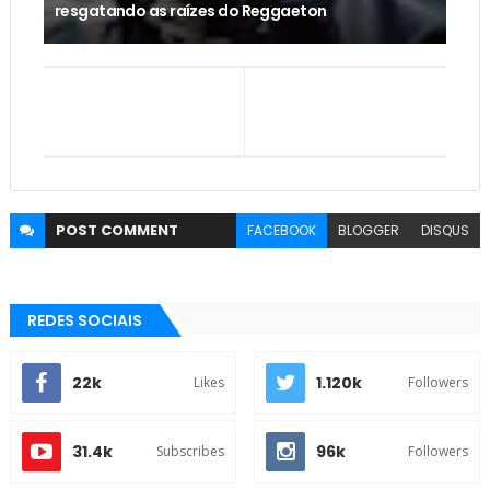
resgatando as raízes do Reggaeton
POST
COMMENT
FACEBOOK
BLOGGER
DISQUS
REDES SOCIAIS
22k
1.120k
Likes
Followers
31.4k
96k
Subscribes
Followers