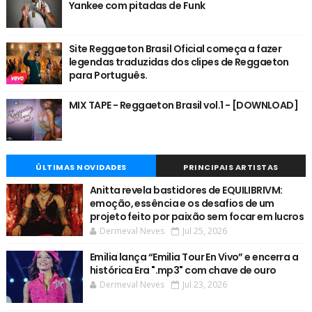
Yankee com pitadas de Funk
Site Reggaeton Brasil Oficial começa a fazer
legendas traduzidas dos clipes de Reggaeton
para Português.
MIX TAPE - Reggaeton Brasil vol.1 - [DOWNLOAD]
ÚLTIMAS NOVIDADES
PRINCIPAIS ARTISTAS
Anitta revela bastidores de EQUILIBRIVM:
emoção, essência e os desafios de um
projeto feito por paixão sem focar em lucros
Dermeval Neves
Jul 25, 2026
Emilia lança “Emilia Tour En Vivo” e encerra a
histórica Era ".mp3" com chave de ouro
Dermeval Neves
Jul 23, 2026