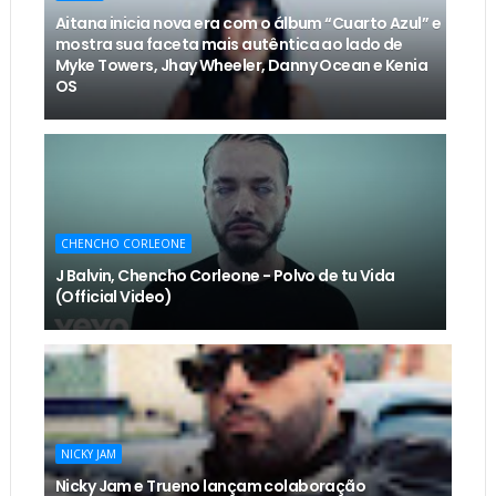
Aitana inicia nova era com o álbum “Cuarto Azul” e
mostra sua faceta mais autêntica ao lado de
Myke Towers, Jhay Wheeler, Danny Ocean e Kenia
OS
CHENCHO CORLEONE
J Balvin, Chencho Corleone - Polvo de tu Vida
(Official Video)
NICKY JAM
Nicky Jam e Trueno lançam colaboração