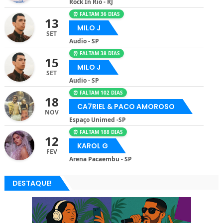
Rock In Rio - RJ
⏰ FALTAM 36 DIAS
13
MILO J
SET
Audio - SP
⏰ FALTAM 38 DIAS
15
MILO J
SET
Audio - SP
⏰ FALTAM 102 DIAS
18
CA7RIEL & PACO AMOROSO
NOV
Espaço Unimed -SP
⏰ FALTAM 188 DIAS
12
KAROL G
FEV
Arena Pacaembu - SP
DESTAQUE!