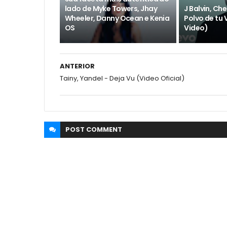
lado de Myke Towers, Jhay
J Balvin, Ch
Wheeler, Danny Ocean e Kenia
Polvo de tu V
OS
Video)
ANTERIOR
Tainy, Yandel - Deja Vu (Video Oficial)
POST
COMMENT