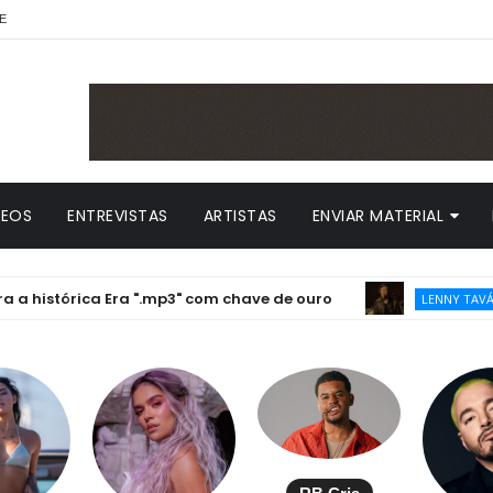
E
DEOS
ENTREVISTAS
ARTISTAS
ENVIAR MATERIAL
tórica Era ".mp3" com chave de ouro
LEN
LENNY TAVÁREZ