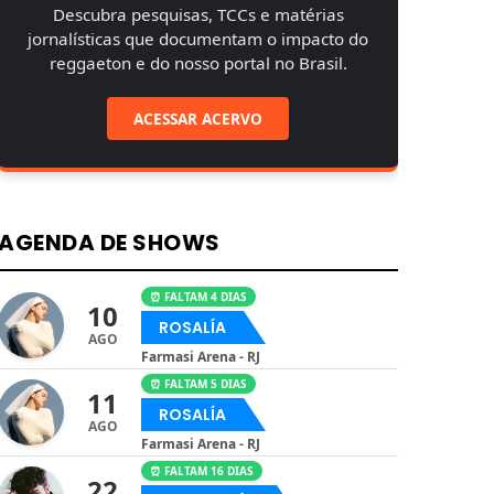
Descubra pesquisas, TCCs e matérias
jornalísticas que documentam o impacto do
reggaeton e do nosso portal no Brasil.
ACESSAR ACERVO
AGENDA DE SHOWS
⏰ FALTAM 4 DIAS
10
ROSALÍA
AGO
Farmasi Arena - RJ
⏰ FALTAM 5 DIAS
11
ROSALÍA
AGO
Farmasi Arena - RJ
⏰ FALTAM 16 DIAS
22