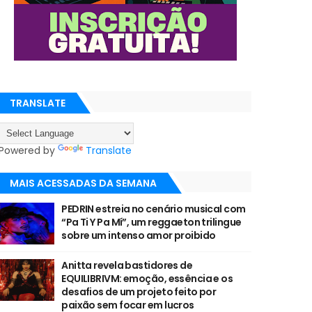
TRANSLATE
Powered by
Translate
MAIS ACESSADAS DA SEMANA
PEDRIN estreia no cenário musical com
“Pa Ti Y Pa Mí”, um reggaeton trilingue
sobre um intenso amor proibido
Anitta revela bastidores de
EQUILIBRIVM: emoção, essência e os
desafios de um projeto feito por
paixão sem focar em lucros