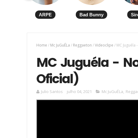
ARPE
Bad Bunny
Sir
Home
/
Mc JuGuÉLa
/
Reggaeton
/
Videoclipe
/
MC Juguéla -
MC Juguéla - No
Oficial)
Julio Santos
julho 04, 2021
Mc JuGuÉLa
,
Regga