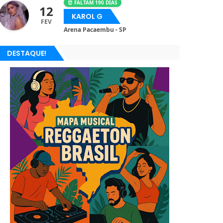
⏰ FALTAM 190 DIAS
12
KAROL G
FEV
Arena Pacaembu - SP
DESTAQUE!