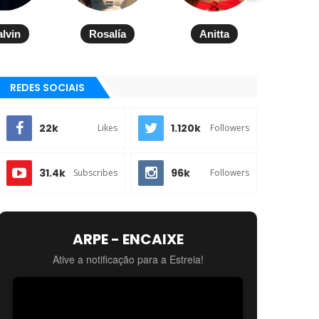
alvin
Rosalía
Anitta
REDES SOCIAIS
22k
1.120k
Likes
Followers
31.4k
96k
Subscribes
Followers
ARPE - ENCAIXE
Ative a notificação para a Estreia!