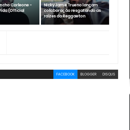
encho Corleone -
Nicky Jam e Trueno lançam
ida (Official
colaboração resgatando as
raízes do Reggaeton
FACEBOOK
BLOGGER
DISQUS