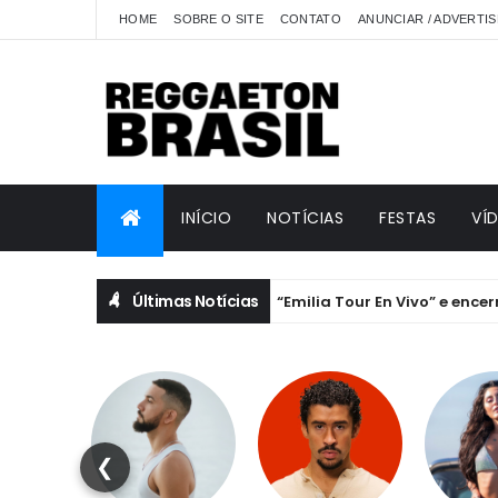
HOME
SOBRE O SITE
CONTATO
ANUNCIAR / ADVERTIS
INÍCIO
NOTÍCIAS
FESTAS
VÍ
Últimas Notícias
Emilia lança “Emilia Tour En Vivo” e encerra a his
EMILIA MERNES
❮