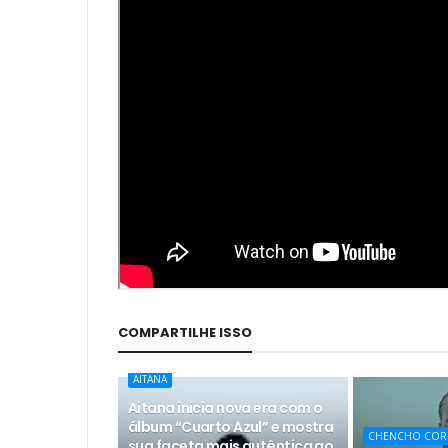
COMPARTILHE ISSO
AITANA
Aitana inicia nova era com o
álbum “Cuarto Azul” e mostra
CHENCHO COR
sua faceta mais autêntica ao