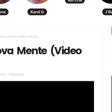
RB Cria
ena
Karol G
J B
 Nova Mente (Video Oficial)
va Mente (Video
eton
,
Videoclipe