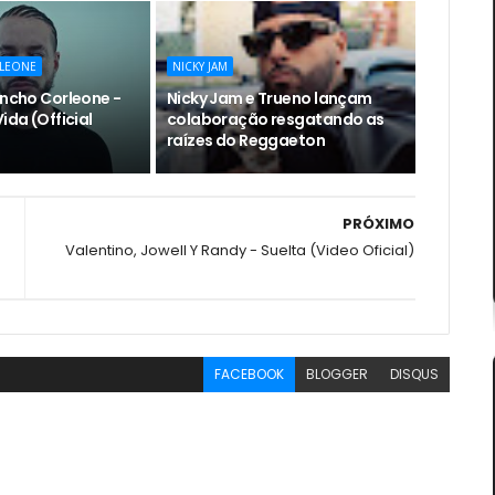
LEONE
NICKY JAM
encho Corleone -
Nicky Jam e Trueno lançam
ida (Official
colaboração resgatando as
raízes do Reggaeton
PRÓXIMO
Valentino, Jowell Y Randy - Suelta (Video Oficial)
FACEBOOK
BLOGGER
DISQUS