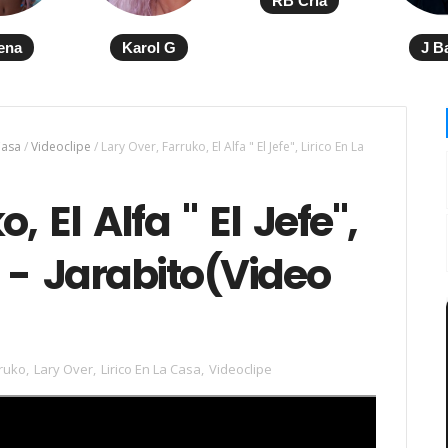
RB Cria
ena
Karol G
J B
Casa
/
Videoclipe
/
Lary Over, Farruko, El Alfa " El Jefe", Lirico En La
, El Alfa " El Jefe",
 - Jarabito(Video
ruko
,
Lary Over
,
Lirico En La Casa
,
Videoclipe