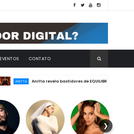
EVENTOS
CONTATO
Anitta revela bastidores de EQUILIBRIVM: emoção, essênc
ANITTA
❯