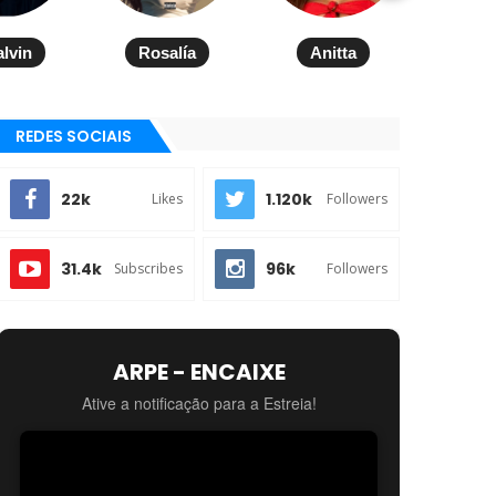
alvin
Rosalía
Anitta
REDES SOCIAIS
22k
1.120k
Likes
Followers
31.4k
96k
Subscribes
Followers
ARPE - ENCAIXE
Ative a notificação para a Estreia!