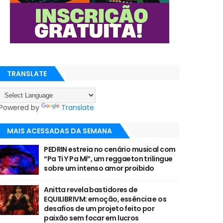
TRANSLATE
Powered by
Translate
MAIS ACESSADAS DA SEMANA
PEDRIN estreia no cenário musical com
“Pa Ti Y Pa Mí”, um reggaeton trilingue
sobre um intenso amor proibido
Anitta revela bastidores de
EQUILIBRIVM: emoção, essência e os
desafios de um projeto feito por
paixão sem focar em lucros