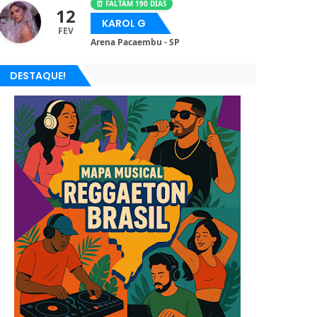
⏰ FALTAM 190 DIAS
12
KAROL G
FEV
Arena Pacaembu - SP
DESTAQUE!