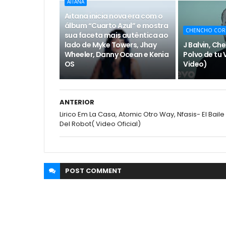
AITANA
Aitana inicia nova era com o
álbum “Cuarto Azul” e mostra
CHENCHO COR
sua faceta mais autêntica ao
lado de Myke Towers, Jhay
J Balvin, Ch
Wheeler, Danny Ocean e Kenia
Polvo de tu V
OS
Video)
ANTERIOR
Lirico Em La Casa, Atomic Otro Way, Nfasis- El Baile
Del Robot( Video Oficial)
POST
COMMENT