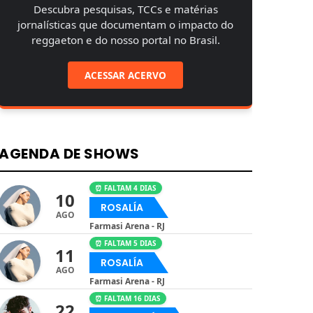
Descubra pesquisas, TCCs e matérias
jornalísticas que documentam o impacto do
reggaeton e do nosso portal no Brasil.
ACESSAR ACERVO
AGENDA DE SHOWS
⏰ FALTAM 4 DIAS
10
ROSALÍA
AGO
Farmasi Arena - RJ
⏰ FALTAM 5 DIAS
11
ROSALÍA
AGO
Farmasi Arena - RJ
⏰ FALTAM 16 DIAS
22