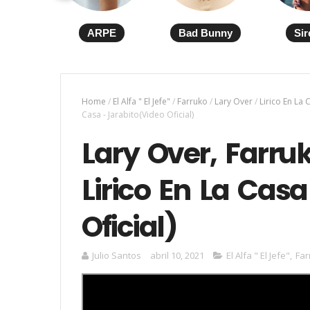
ARPE
Bad Bunny
Sir
Home
/
El Alfa " El Jefe"
/
Farruko
/
Lary Over
/
Lirico En La 
Casa - Jarabito(Video Oficial)
Lary Over, Farruko
Lirico En La Casa
Oficial)
Julio Santos
abril 10, 2021
El Alfa " El Jefe"
,
Far