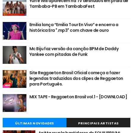
Yuri e Will aparecem na TV desnudos em praia de
Tambaba-PB em TambabaFest
Emilia lança “Emilia Tour En Vivo” e encerra a
histórica Era ".mp3" com chave de ouro
Mc Biju faz versão da canção BPM de Daddy
Yankee com pitadas de Funk
Site Reggaeton Brasil Oficial começa a fazer
legendas traduzidas dos clipes de Reggaeton
para Português.
MIX TAPE - Reggaeton Brasil vol.1 - [DOWNLOAD]
ÚLTIMAS NOVIDADES
PRINCIPAIS ARTISTAS
Anitta revela bastidores de EQUILIBRIVM: