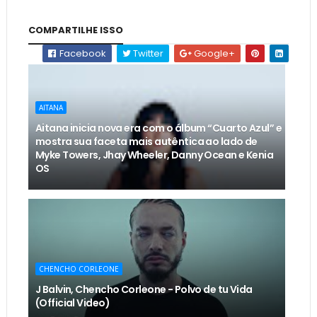
COMPARTILHE ISSO
Facebook
Twitter
Google+
AITANA
Aitana inicia nova era com o álbum “Cuarto Azul” e
mostra sua faceta mais autêntica ao lado de
Myke Towers, Jhay Wheeler, Danny Ocean e Kenia
OS
CHENCHO CORLEONE
J Balvin, Chencho Corleone - Polvo de tu Vida
(Official Video)