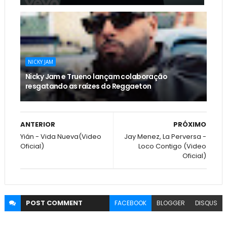
NICKY JAM
Nicky Jam e Trueno lançam colaboração
resgatando as raízes do Reggaeton
ANTERIOR
PRÓXIMO
Yián - Vida Nueva(Video
Jay Menez, La Perversa -
Oficial)
Loco Contigo (Video
Oficial)
POST
COMMENT
FACEBOOK
BLOGGER
DISQUS