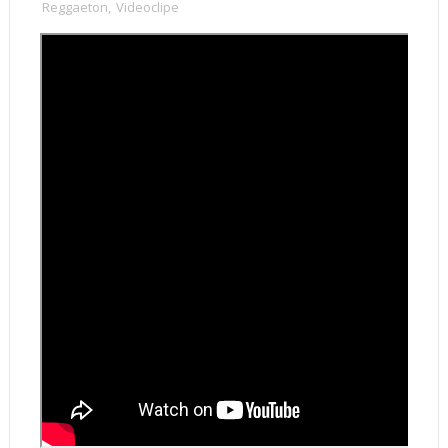
Reggaeton
,
Videoclipe