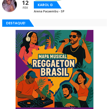
12
KAROL G
FEV
Arena Pacaembu - SP
DESTAQUE!