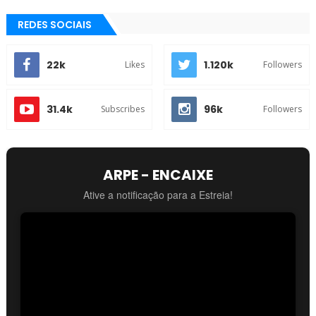
REDES SOCIAIS
22k
1.120k
Likes
Followers
31.4k
96k
Subscribes
Followers
ARPE - ENCAIXE
Ative a notificação para a Estreia!