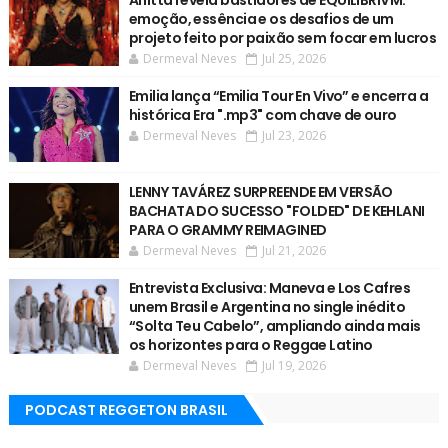
emoção, essência e os desafios de um
projeto feito por paixão sem focar em lucros
Dermeval Neves
Jul 25, 2026
Emilia lança “Emilia Tour En Vivo” e encerra a
histórica Era ".mp3" com chave de ouro
Dermeval Neves
Jul 23, 2026
LENNY TAVÁREZ SURPREENDE EM VERSÃO
BACHATA DO SUCESSO "FOLDED" DE KEHLANI
PARA O GRAMMY REIMAGINED
Dermeval Neves
Jul 21, 2026
Entrevista Exclusiva: Maneva e Los Cafres
unem Brasil e Argentina no single inédito
“Solta Teu Cabelo”, ampliando ainda mais
os horizontes para o Reggae Latino
Dermeval Neves
Jul 19, 2026
PODCAST REGGETON BRASIL