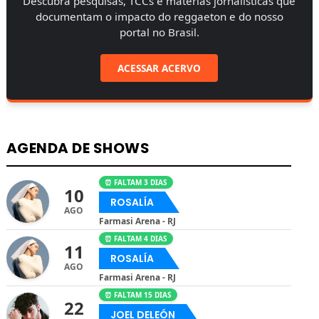
Descubra pesquisas, TCCs e matérias jornalísticas que
documentam o impacto do reggaeton e do nosso
portal no Brasil.
ACESSAR ACERVO
AGENDA DE SHOWS
⏰ FALTAM 3 DIAS
10
ROSALÍA
AGO
Farmasi Arena - RJ
⏰ FALTAM 4 DIAS
11
ROSALÍA
AGO
Farmasi Arena - RJ
⏰ FALTAM 15 DIAS
22
JOEL DELEÓN