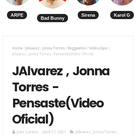
ARPE
Sirena
Karol G
Bad Bunny
Home
/
JAlvarez
/
Jonna Torres
/
Reggaeton
/
Videoclipe
/
JAlvarez , Jonna Torres - Pensaste(Video Oficial)
JAlvarez , Jonna
Torres -
Pensaste(Video
Oficial)
Julio Santos
abril 27, 2021
JAlvarez
,
Jonna Torres
,