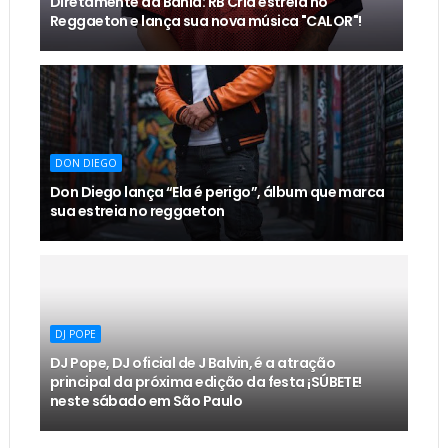
Diretamente da Bahia: RB Cria estreia no
Reggaeton e lança sua nova música "CALOR"!
DON DIEGO
Don Diego lança “Ela é perigo”, álbum que marca
sua estreia no reggaeton
DJ POPE
DJ Pope, DJ oficial de J Balvin, é a atração
principal da próxima edição da festa ¡SÚBETE!
neste sábado em São Paulo