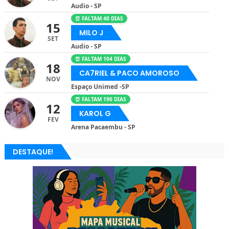
Audio - SP
⏰ FALTAM 40 DIAS
15
MILO J
SET
Audio - SP
⏰ FALTAM 104 DIAS
18
CA7RIEL & PACO AMOROSO
NOV
Espaço Unimed -SP
⏰ FALTAM 190 DIAS
12
KAROL G
FEV
Arena Pacaembu - SP
DESTAQUE!