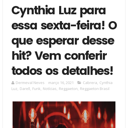
Cynthia Luz para
essa sexta-feira! O
que esperar desse
hit? Vem conferir
todos os detalhes!
Dermeval Neves
março 16, 2021
Cabrera
,
Cynthia
Luz
,
Darell
,
Funk
,
Notícias
,
Reggaeton
,
Reggaeton Brasil