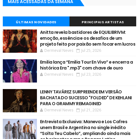
MAIS ACESSADAS DA SEMANA
ÚLTIMAS NOVIDADES
PRINCIPAIS ARTISTAS
Anitta revela bastidores de EQUILIBRIVM:
emoção, essência e os desafios de um
projeto feito por paixão sem focar em lucros
Dermeval Neves
Jul 25, 2026
Emilia lança “Emilia Tour En Vivo” e encerra a
histórica Era ".mp3" com chave de ouro
Dermeval Neves
Jul 23, 2026
LENNY TAVÁREZ SURPREENDE EM VERSÃO
BACHATA DO SUCESSO "FOLDED" DE KEHLANI
PARA O GRAMMY REIMAGINED
Dermeval Neves
Jul 21, 2026
Entrevista Exclusiva: Maneva e Los Cafres
unem Brasil e Argentina no single inédito
“Solta Teu Cabelo”, ampliando ainda mais