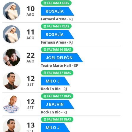
⏰ FALTAM 4 DIAS
10
ROSALÍA
AGO
Farmasi Arena - RJ
⏰ FALTAM 5 DIAS
11
ROSALÍA
AGO
Farmasi Arena - RJ
⏰ FALTAM 16 DIAS
22
JOEL DELEÓN
AGO
Teatro Marte Hall - SP
⏰ FALTAM 37 DIAS
12
MILO J
SET
Rock In Rio - RJ
⏰ FALTAM 37 DIAS
12
J BALVIN
SET
Rock In Rio - RJ
⏰ FALTAM 38 DIAS
13
MILO J
SET