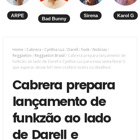
ARPE
Sirena
Karol G
Bad Bunny
Home
/
Cabrera
/
Cynthia Luz
/
Darell
/
Funk
/
Notícias
/
Reggaeton
/
Reggaeton Brasil
/
Cabrera prepara lançamento de
funkzão ao lado de Darell e Cynthia Luz para essa sexta-feira! O
que esperar desse hit? Vem conferir todos os detalhes!
Cabrera prepara
lançamento de
funkzão ao lado
de Darell e