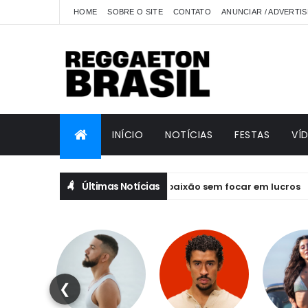
HOME
SOBRE O SITE
CONTATO
ANUNCIAR / ADVERTIS
INÍCIO
NOTÍCIAS
FESTAS
VÍ
Últimas Notícias
ios de um projeto feito por paixão sem focar em lucros
❮