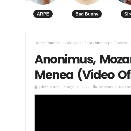
ARPE
Bad Bunny
Sir
Home
/
Anonimus
/
Mozart La Para
/
Videoclipe
/
Anonimus,
Anonimus, Mozar
Menea (Vídeo Ofi
Julio Santos
março 05, 2021
Anonimus
,
Mozart