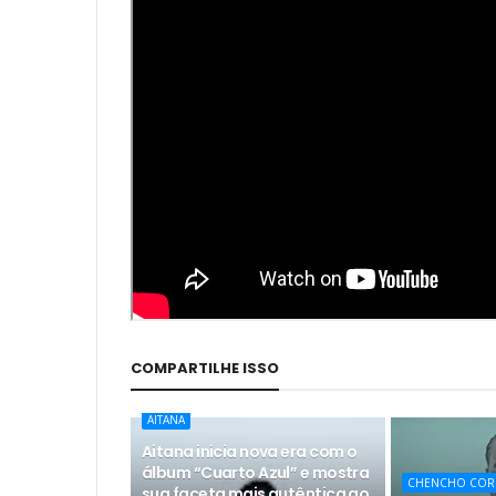
COMPARTILHE ISSO
AITANA
Aitana inicia nova era com o
álbum “Cuarto Azul” e mostra
CHENCHO COR
sua faceta mais autêntica ao