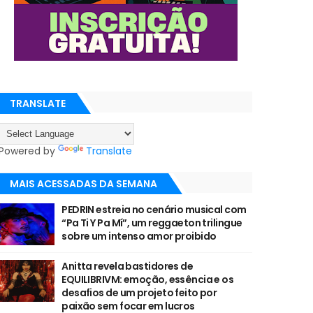
TRANSLATE
Powered by
Translate
MAIS ACESSADAS DA SEMANA
PEDRIN estreia no cenário musical com
“Pa Ti Y Pa Mí”, um reggaeton trilingue
sobre um intenso amor proibido
Anitta revela bastidores de
EQUILIBRIVM: emoção, essência e os
desafios de um projeto feito por
paixão sem focar em lucros