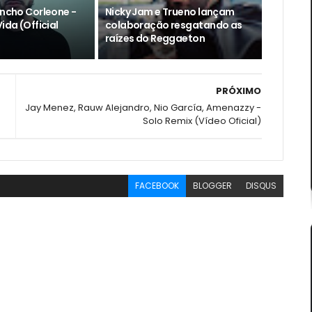
encho Corleone -
Nicky Jam e Trueno lançam
ida (Official
colaboração resgatando as
raízes do Reggaeton
PRÓXIMO
Jay Menez, Rauw Alejandro, Nio García, Amenazzy -
Solo Remix (Vídeo Oficial)
FACEBOOK
BLOGGER
DISQUS