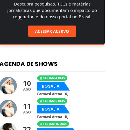
Descubra pesquisas, TCCs e matérias
jornalísticas que documentam o impacto do
reggaeton e do nosso portal no Brasil.
ACESSAR ACERVO
AGENDA DE SHOWS
⏰ FALTAM 4 DIAS
10
ROSALÍA
AGO
Farmasi Arena - RJ
⏰ FALTAM 5 DIAS
11
ROSALÍA
AGO
Farmasi Arena - RJ
⏰ FALTAM 16 DIAS
22