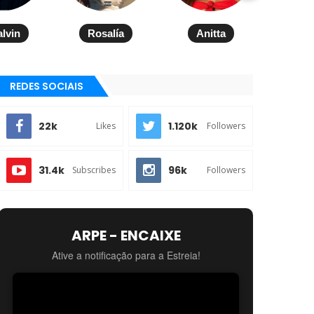
alvin
Rosalía
Anitta
REDES SOCIAIS
22k
1.120k
Likes
Followers
31.4k
96k
Subscribes
Followers
ARPE - ENCAIXE
Ative a notificação para a Estreia!