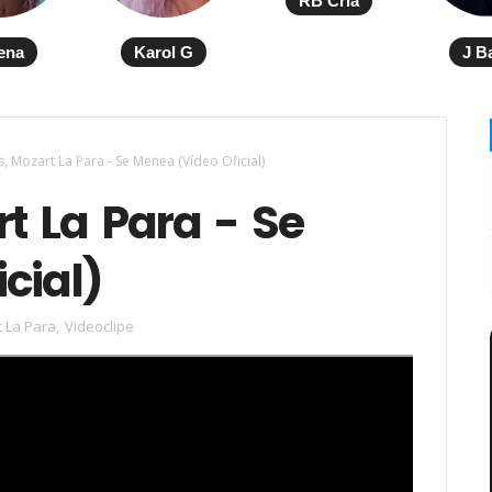
RB Cria
ena
Karol G
J B
 Mozart La Para - Se Menea (Vídeo Oficial)
t La Para - Se
cial)
 La Para
,
Videoclipe