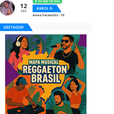
⏰ FALTAM 190 DIAS
12
KAROL G
FEV
Arena Pacaembu - SP
DESTAQUE!