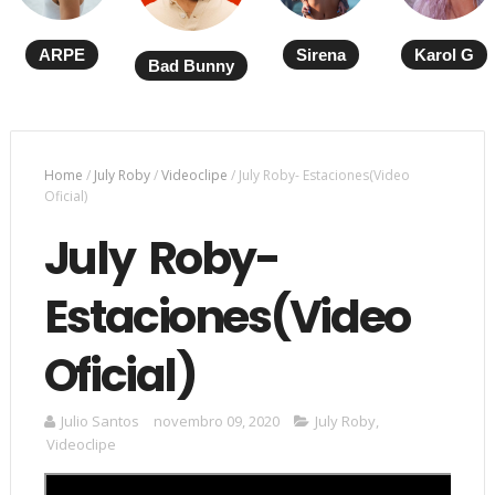
ARPE
Sirena
Karol G
Bad Bunny
Home
/
July Roby
/
Videoclipe
/
July Roby- Estaciones(Video
Oficial)
July Roby-
Estaciones(Video
Oficial)
Julio Santos
novembro 09, 2020
July Roby
,
Videoclipe