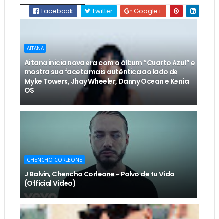
Facebook
Twitter
Google+
AITANA
Aitana inicia nova era com o álbum “Cuarto Azul” e
mostra sua faceta mais autêntica ao lado de
Myke Towers, Jhay Wheeler, Danny Ocean e Kenia
OS
CHENCHO CORLEONE
J Balvin, Chencho Corleone - Polvo de tu Vida
(Official Video)