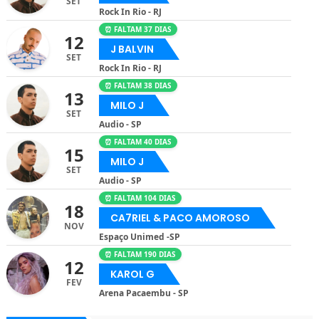
SET
Rock In Rio - RJ
⏰ FALTAM 37 DIAS
12
J BALVIN
SET
Rock In Rio - RJ
⏰ FALTAM 38 DIAS
13
MILO J
SET
Audio - SP
⏰ FALTAM 40 DIAS
15
MILO J
SET
Audio - SP
⏰ FALTAM 104 DIAS
18
CA7RIEL & PACO AMOROSO
NOV
Espaço Unimed -SP
⏰ FALTAM 190 DIAS
12
KAROL G
FEV
Arena Pacaembu - SP