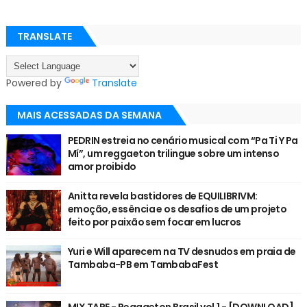
TRANSLATE
Powered by
Translate
MAIS ACESSADAS DA SEMANA
PEDRIN estreia no cenário musical com “Pa Ti Y Pa
Mí”, um reggaeton trilingue sobre um intenso
amor proibido
Anitta revela bastidores de EQUILIBRIVM:
emoção, essência e os desafios de um projeto
feito por paixão sem focar em lucros
Yuri e Will aparecem na TV desnudos em praia de
Tambaba-PB em TambabaFest
MIX TAPE - Reggaeton Brasil vol.1 - [DOWNLOAD]