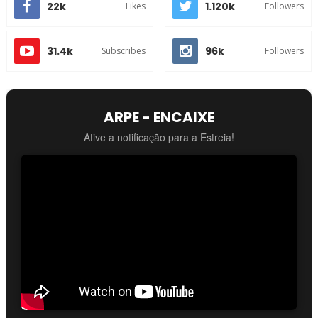
22k
1.120k
Likes
Followers
31.4k
96k
Subscribes
Followers
ARPE - ENCAIXE
Ative a notificação para a Estreia!