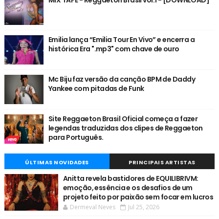
Emilia lança “Emilia Tour En Vivo” e encerra a
histórica Era ".mp3" com chave de ouro
Mc Biju faz versão da canção BPM de Daddy
Yankee com pitadas de Funk
Site Reggaeton Brasil Oficial começa a fazer
legendas traduzidas dos clipes de Reggaeton
para Português.
ÚLTIMAS NOVIDADES
PRINCIPAIS ARTISTAS
Anitta revela bastidores de EQUILIBRIVM:
emoção, essência e os desafios de um
projeto feito por paixão sem focar em lucros
Dermeval Neves
Jul 25, 2026