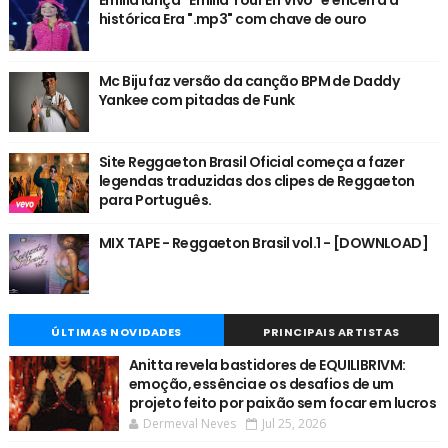
histórica Era ".mp3" com chave de ouro
Mc Biju faz versão da canção BPM de Daddy
Yankee com pitadas de Funk
Site Reggaeton Brasil Oficial começa a fazer
legendas traduzidas dos clipes de Reggaeton
para Português.
MIX TAPE - Reggaeton Brasil vol.1 - [DOWNLOAD]
ÚLTIMAS NOVIDADES
PRINCIPAIS ARTISTAS
Anitta revela bastidores de EQUILIBRIVM:
emoção, essência e os desafios de um
projeto feito por paixão sem focar em lucros
Dermeval Neves
Jul 25, 2026