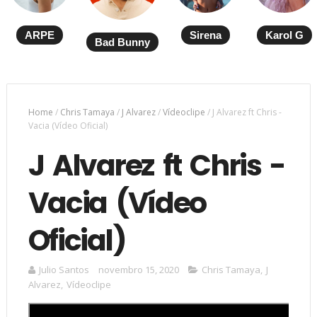
ARPE
Sirena
Karol G
Bad Bunny
Home
/
Chris Tamaya
/
J Alvarez
/
Vídeoclipe
/
J Alvarez ft Chris -
Vacia (Vídeo Oficial)
J Alvarez ft Chris -
Vacia (Vídeo
Oficial)
Julio Santos
novembro 15, 2020
Chris Tamaya
,
J
Alvarez
,
Vídeoclipe