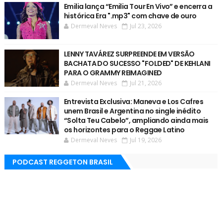
Emilia lança “Emilia Tour En Vivo” e encerra a
histórica Era ".mp3" com chave de ouro
Dermeval Neves
Jul 23, 2026
LENNY TAVÁREZ SURPREENDE EM VERSÃO
BACHATA DO SUCESSO "FOLDED" DE KEHLANI
PARA O GRAMMY REIMAGINED
Dermeval Neves
Jul 21, 2026
Entrevista Exclusiva: Maneva e Los Cafres
unem Brasil e Argentina no single inédito
“Solta Teu Cabelo”, ampliando ainda mais
os horizontes para o Reggae Latino
Dermeval Neves
Jul 19, 2026
PODCAST REGGETON BRASIL