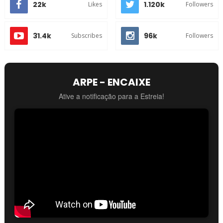
22k
1.120k
Likes
Followers
31.4k
96k
Subscribes
Followers
ARPE - ENCAIXE
Ative a notificação para a Estreia!