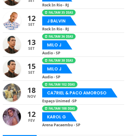
SET
Rock In Rio - RJ
⏰ FALTAM 35 DIAS
12
J BALVIN
SET
Rock In Rio - RJ
⏰ FALTAM 36 DIAS
13
MILO J
SET
Audio - SP
⏰ FALTAM 38 DIAS
15
MILO J
SET
Audio - SP
⏰ FALTAM 102 DIAS
18
CA7RIEL & PACO AMOROSO
NOV
Espaço Unimed -SP
⏰ FALTAM 188 DIAS
12
KAROL G
FEV
Arena Pacaembu - SP