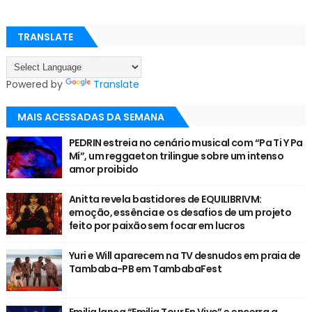
TRANSLATE
Powered by
Translate
MAIS ACESSADAS DA SEMANA
PEDRIN estreia no cenário musical com “Pa Ti Y Pa
Mí”, um reggaeton trilingue sobre um intenso
amor proibido
Anitta revela bastidores de EQUILIBRIVM:
emoção, essência e os desafios de um projeto
feito por paixão sem focar em lucros
Yuri e Will aparecem na TV desnudos em praia de
Tambaba-PB em TambabaFest
Emilia lança “Emilia Tour En Vivo” e encerra a