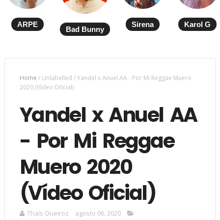
ARPE
Sirena
Karol G
Bad Bunny
Home
/
Unlabelled
/
Yandel x Anuel AA - Por Mi Reggae Muero
2020 (Vídeo Oficial)
Yandel x Anuel AA
- Por Mi Reggae
Muero 2020
(Vídeo Oficial)
Thaís Queiroz
agosto 06, 2020