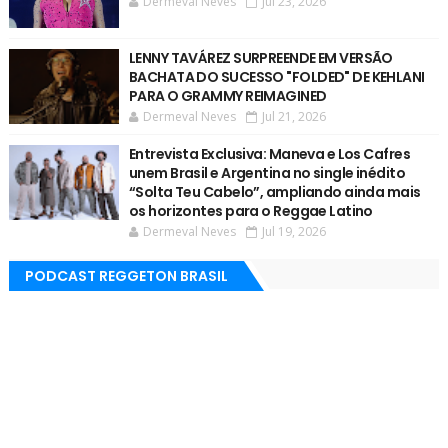
Dermeval Neves
Jul 23, 2026
LENNY TAVÁREZ SURPREENDE EM VERSÃO
BACHATA DO SUCESSO "FOLDED" DE KEHLANI
PARA O GRAMMY REIMAGINED
Dermeval Neves
Jul 21, 2026
Entrevista Exclusiva: Maneva e Los Cafres
unem Brasil e Argentina no single inédito
“Solta Teu Cabelo”, ampliando ainda mais
os horizontes para o Reggae Latino
Dermeval Neves
Jul 19, 2026
PODCAST REGGETON BRASIL