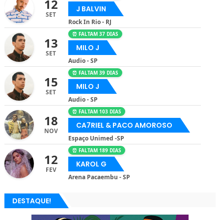
12
J BALVIN
SET
Rock In Rio - RJ
⏰ FALTAM 37 DIAS
13
MILO J
SET
Audio - SP
⏰ FALTAM 39 DIAS
15
MILO J
SET
Audio - SP
⏰ FALTAM 103 DIAS
18
CA7RIEL & PACO AMOROSO
NOV
Espaço Unimed -SP
⏰ FALTAM 189 DIAS
12
KAROL G
FEV
Arena Pacaembu - SP
DESTAQUE!