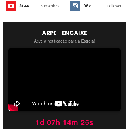
31.4k
96k
Subscribes
Followers
ARPE - ENCAIXE
Ative a notificação para a Estreia!
1d 07h 14m 25s