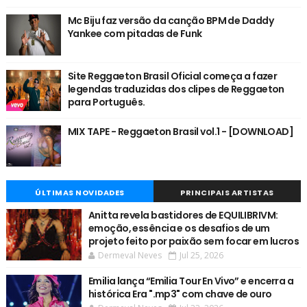
Mc Biju faz versão da canção BPM de Daddy
Yankee com pitadas de Funk
Site Reggaeton Brasil Oficial começa a fazer
legendas traduzidas dos clipes de Reggaeton
para Português.
MIX TAPE - Reggaeton Brasil vol.1 - [DOWNLOAD]
ÚLTIMAS NOVIDADES
PRINCIPAIS ARTISTAS
Anitta revela bastidores de EQUILIBRIVM:
emoção, essência e os desafios de um
projeto feito por paixão sem focar em lucros
Dermeval Neves
Jul 25, 2026
Emilia lança “Emilia Tour En Vivo” e encerra a
histórica Era ".mp3" com chave de ouro