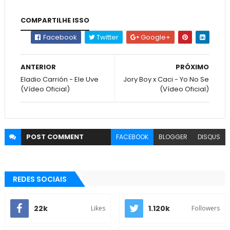
COMPARTILHE ISSO
Facebook
Twitter
Google+
ANTERIOR
PRÓXIMO
Eladio Carrión - Ele Uve
Jory Boy x Caci - Yo No Se
(Vídeo Oficial)
(Vídeo Oficial)
POST
COMMENT
FACEBOOK
BLOGGER
DISQUS
REDES SOCIAIS
22k
1.120k
Likes
Followers